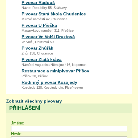
Pivovar Radouš
Náves Republiky 55, Šťáhlavy
Pivovar Stará škola Chudenice
Mírové náměstí 42, Chudenice
Pivovar U Přeška
Masarykovo náměstí 311, Přeštice
Pivovar Ve Volší Druztová
Ve Volší, Druztová 50
Pivovar Zhůřák
Zhůř 138, Chocenice
Pivovar Zlatá kráva
Náměstí Augustina Němejce 416, Nepomuk
Restaurace a minipivovar Příšov
Příšov 30, Příšov
Rodinný pivovar Kozojedy
Kozojedy 120, Kozojedy okr. Plzeň-sever
Zobrazit všechny pivovary
PŘIHLÁŠENÍ
Jméno:
Heslo: