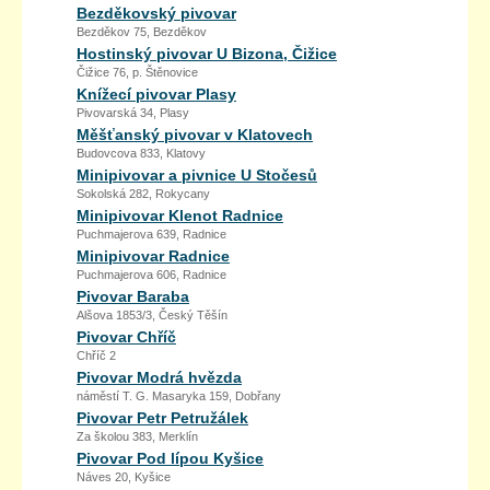
Bezděkovský pivovar
Bezděkov 75, Bezděkov
Hostinský pivovar U Bizona, Čižice
Čižice 76, p. Štěnovice
Knížecí pivovar Plasy
Pivovarská 34, Plasy
Měšťanský pivovar v Klatovech
Budovcova 833, Klatovy
Minipivovar a pivnice U Stočesů
Sokolská 282, Rokycany
Minipivovar Klenot Radnice
Puchmajerova 639, Radnice
Minipivovar Radnice
Puchmajerova 606, Radnice
Pivovar Baraba
Alšova 1853/3, Český Těšín
Pivovar Chříč
Chříč 2
Pivovar Modrá hvězda
náměstí T. G. Masaryka 159, Dobřany
Pivovar Petr Petružálek
Za školou 383, Merklín
Pivovar Pod lípou Kyšice
Náves 20, Kyšice