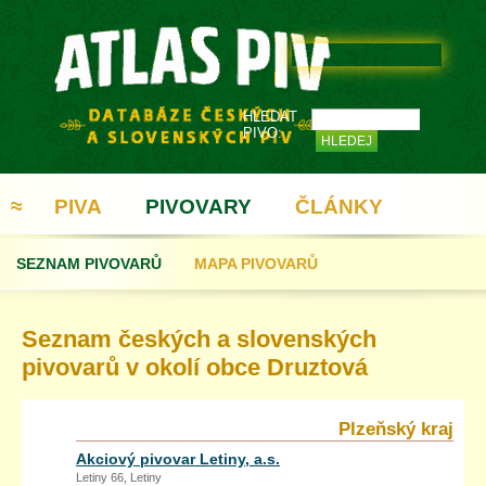
HLEDAT
PIVO:
≈
PIVA
PIVOVARY
ČLÁNKY
SEZNAM PIVOVARŮ
MAPA PIVOVARŮ
REGISTRACE
Seznam českých a slovenských
pivovarů v okolí obce Druztová
Plzeňský kraj
Akciový pivovar Letiny, a.s.
Letiny 66, Letiny