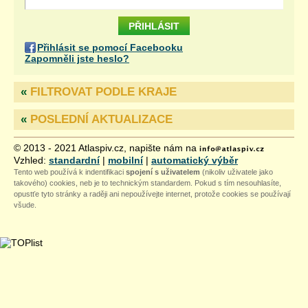
Přihlásit se pomocí Facebooku
Zapomněli jste heslo?
«
FILTROVAT PODLE KRAJE
«
POSLEDNÍ AKTUALIZACE
© 2013 - 2021 Atlaspiv.cz, napište nám na
Vzhled:
standardní
|
mobilní
|
automatický výběr
Tento web používá k indentifikaci
spojení s uživatelem
(nikoliv uživatele jako
takového) cookies, neb je to technickým standardem. Pokud s tím nesouhlasíte,
opustťe tyto stránky a raději ani nepoužívejte internet, protože cookies se používají
všude.