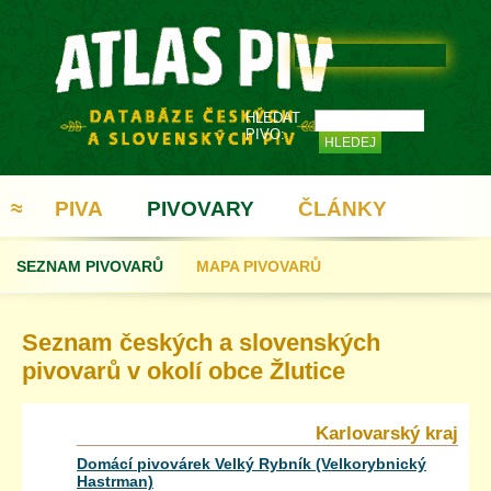
HLEDAT
PIVO:
≈
PIVA
PIVOVARY
ČLÁNKY
SEZNAM PIVOVARŮ
MAPA PIVOVARŮ
REGISTRACE
Seznam českých a slovenských
pivovarů v okolí obce Žlutice
Karlovarský kraj
Domácí pivovárek Velký Rybník (Velkorybnický
Hastrman)