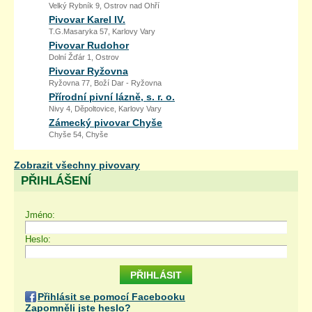
Velký Rybník 9, Ostrov nad Ohří
Pivovar Karel IV.
T.G.Masaryka 57, Karlovy Vary
Pivovar Rudohor
Dolní Žďár 1, Ostrov
Pivovar Ryžovna
Ryžovna 77, Boží Dar - Ryžovna
Přírodní pivní lázně, s. r. o.
Nivy 4, Děpoltovice, Karlovy Vary
Zámecký pivovar Chyše
Chyše 54, Chyše
Zobrazit všechny pivovary
PŘIHLÁŠENÍ
Jméno:
Heslo:
Přihlásit se pomocí Facebooku
Zapomněli jste heslo?