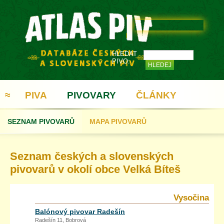
HLEDAT
PIVO:
≈
PIVA
PIVOVARY
ČLÁNKY
SEZNAM PIVOVARŮ
MAPA PIVOVARŮ
REGISTRACE
Seznam českých a slovenských
pivovarů v okolí obce Velká Bíteš
Vysočina
Balónový pivovar Radešín
Radešín 11, Bobrová