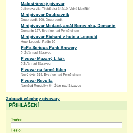
Malostránský pivovar
Jelínkova vila, Třebíčská 342/10, Velké Meziříčí
Minipivovar Doubravník
Doubravník 109, Doubravník
Minipivovar Medard, areál Borovinka, Domanín
Domanín 127, Bystřice nad Pernštejnem
Minipivovar Richard v hotelu Leopold
Hotel Leopold, Račín 10
PePe-Serious Punk Brewery
?, Žďár nad Sázavou
Pivovar Mazaný Lišák
?,Žďár nad Sázavou
Pivovar na farmě Eden
Nový dvůr 318, Bystřice nad Pernštejnem
Pivovar Revolta
Náměstí Republiky 64, Ždár nad Sázavou
Zobrazit všechny pivovary
PŘIHLÁŠENÍ
Jméno:
Heslo: