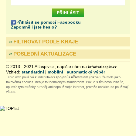
Přihlásit se pomocí Facebooku
Zapomněli jste heslo?
«
FILTROVAT PODLE KRAJE
«
POSLEDNÍ AKTUALIZACE
© 2013 - 2021 Atlaspiv.cz, napište nám na
Vzhled:
standardní
|
mobilní
|
automatický výběr
Tento web používá k indentifikaci
spojení s uživatelem
(nikoliv uživatele jako
takového) cookies, neb je to technickým standardem. Pokud s tím nesouhlasíte,
opustťe tyto stránky a raději ani nepoužívejte internet, protože cookies se používají
všude.