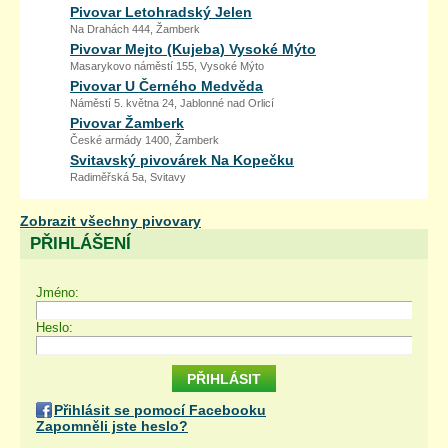
Pivovar Letohradský Jelen
Na Drahách 444, Žamberk
Pivovar Mejto (Kujeba) Vysoké Mýto
Masarykovo náměstí 155, Vysoké Mýto
Pivovar U Černého Medvěda
Náměstí 5. května 24, Jablonné nad Orlicí
Pivovar Žamberk
České armády 1400, Žamberk
Svitavský pivovárek Na Kopečku
Radiměřská 5a, Svitavy
Zobrazit všechny pivovary
PŘIHLÁŠENÍ
Jméno:
Heslo:
Přihlásit se pomocí Facebooku
Zapomněli jste heslo?