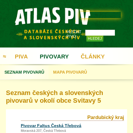
HLEDAT
PIVO:
≈
PIVA
PIVOVARY
ČLÁNKY
SEZNAM PIVOVARŮ
MAPA PIVOVARŮ
REGISTRACE
Seznam českých a slovenských
pivovarů v okolí obce Svitavy 5
Pardubický kraj
Pivovar Faltus Česká Třebová
Moravská 207, Česká Třebová