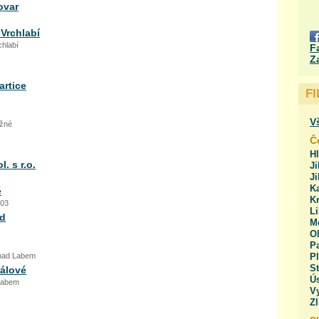
ovar
Vrchlabí
chlabí
F
Z
artice
F
V
ážné
Č
H
 s r.o.
Ji
J
Ka
ě
Kr
203
Li
od
M
O
Pa
 nad Labem
Pl
St
rálové
Ús
 Labem
V
Zl