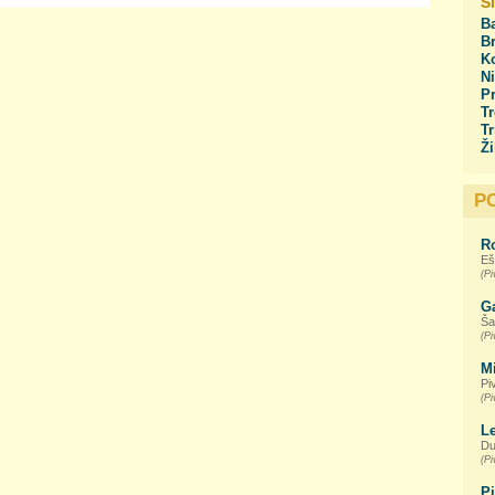
S
Ba
Br
Ko
Ni
Pr
Tr
Tr
Ži
P
R
Eš
(Pi
G
Ša
(Pi
M
Pi
(Pi
L
Du
(Pi
P