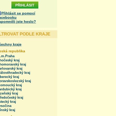
Přihlásit se pomocí
acebooku
apomněli jste heslo?
ILTROVAT PODLE KRAJE
šechny kraje
eská republika
l.m.Praha
hočeský kraj
ihomoravský kraj
rlovarský kraj
álovéhradecký kraj
berecký kraj
oravskoslezský kraj
lomoucký kraj
rdubický kraj
zeňský kraj
ředočeský kraj
tecký kraj
ysočina
ínský kraj