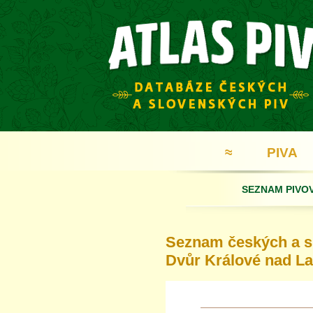
≈
PIVA
SEZNAM PIVO
Seznam českých a sl
Dvůr Králové nad L