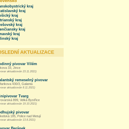
lovensko
nskobystrický kraj
atislavský kraj
šický kraj
trianský kraj
ešovský kraj
enčiansky kraj
navský kraj
linský kraj
OSLEDNÍ AKTUALIZACE
odinný pivovar Vilém
kova 33, Jince
vovar aktualizován 23.11.2021)
alantský remeselný pivovar
farikova 430/3, Galanta
vovar aktualizován 8.11.2021)
inipivovar Tvarg
vovarská 899, Velká Bystřice
vovar aktualizován 19.10.2021)
edhujský pivovar
kelská 185, Police nad Metují
vovar aktualizován 13.8.2021)
ivovar Beránek