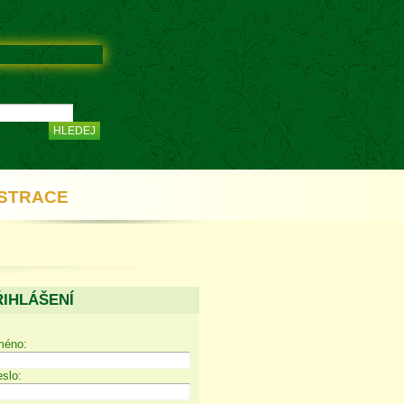
STRACE
ŘIHLÁŠENÍ
méno:
slo: