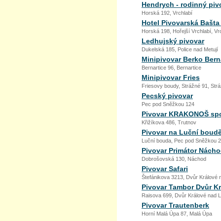
Hendrych - rodinný piv
Horská 192, Vrchlabí
Hotel Pivovarská Bašta 
Horská 198, Hořejší Vrchlabí, Vr
Ledhujský pivovar
Dukelská 185, Police nad Metují
Minipivovar Berko Bern
Bernartice 96, Bernartice
Minipivovar Fries
Friesovy boudy, Strážné 91, Str
Pecský pivovar
Pec pod Sněžkou 124
Pivovar KRAKONOŠ spol.
Křižíkova 486, Trutnov
Pivovar na Luční boud
Luční bouda, Pec pod Sněžkou 
Pivovar Primátor Nách
Dobrošovská 130, Náchod
Pivovar Safari
Štefánikova 3213, Dvůr Králové
Pivovar Tambor Dvůr K
Raisova 699, Dvůr Králové nad
Pivovar Trautenberk
Horní Malá Úpa 87, Malá Úpa