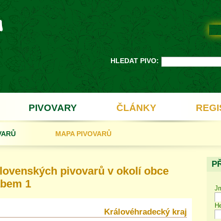
HLEDAT PIVO:
PIVOVARY
ČLÁNKY
REGI
VARŮ
MAPA PIVOVARŮ
P
ovenských pivovarů v okolí obce
abem 1
J
He
Královéhradecký kraj