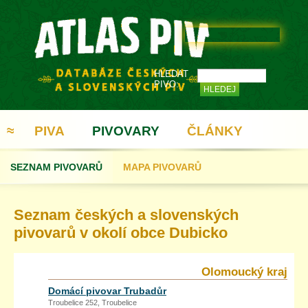
HLEDAT
PIVO:
≈
PIVA
PIVOVARY
ČLÁNKY
SEZNAM PIVOVARŮ
MAPA PIVOVARŮ
REGISTRACE
Seznam českých a slovenských
pivovarů v okolí obce Dubicko
Olomoucký kraj
Domácí pivovar Trubadůr
Troubelice 252, Troubelice