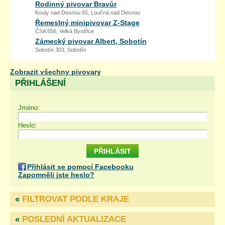
Rodinný pivovar Bravůr
Kouty nad Desnou 65, Loučná nad Desnou
Řemeslný minipivovar Z-Stage
ČSA 556, Velká Bystřice
Zámecký pivovar Albert, Sobotín
Sobotín 303, Sobotín
Zobrazit všechny pivovary
PŘIHLÁŠENÍ
Jméno:
Heslo:
Přihlásit se pomocí Facebooku
Zapomněli jste heslo?
«
FILTROVAT PODLE KRAJE
«
POSLEDNÍ AKTUALIZACE