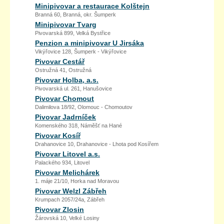
Minipivovar a restaurace Kolštejn
Branná 60, Branná, okr. Šumperk
Minipivovar Tvarg
Pivovarská 899, Velká Bystřice
Penzion a minipivovar U Jirsáka
Vikýřovice 128, Šumperk - Vikýřovice
Pivovar Cestář
Ostružná 41, Ostružná
Pivovar Holba, a.s.
Pivovarská ul. 261, Hanušovice
Pivovar Chomout
Dalimilova 18/92, Olomouc - Chomoutov
Pivovar Jadrníček
Komenského 318, Náměšť na Hané
Pivovar Kosíř
Drahanovice 10, Drahanovice - Lhota pod Kosířem
Pivovar Litovel a.s.
Palackého 934, Litovel
Pivovar Melichárek
1. máje 21/10, Horka nad Moravou
Pivovar Welzl Zábřeh
Krumpach 2057/24a, Zábřeh
Pivovar Zlosin
Žárovská 10, Velké Losiny