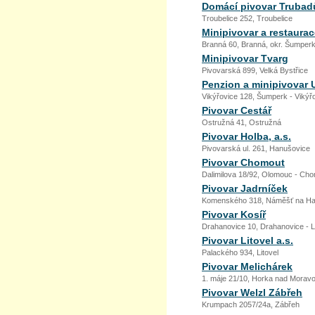
Domácí pivovar Trubad
Troubelice 252, Troubelice
Minipivovar a restaurac
Branná 60, Branná, okr. Šumper
Minipivovar Tvarg
Pivovarská 899, Velká Bystřice
Penzion a minipivovar 
Vikýřovice 128, Šumperk - Vikýř
Pivovar Cestář
Ostružná 41, Ostružná
Pivovar Holba, a.s.
Pivovarská ul. 261, Hanušovice
Pivovar Chomout
Dalimilova 18/92, Olomouc - Ch
Pivovar Jadrníček
Komenského 318, Náměšť na H
Pivovar Kosíř
Drahanovice 10, Drahanovice - 
Pivovar Litovel a.s.
Palackého 934, Litovel
Pivovar Melichárek
1. máje 21/10, Horka nad Morav
Pivovar Welzl Zábřeh
Krumpach 2057/24a, Zábřeh