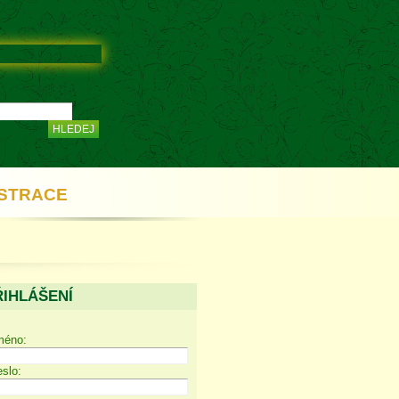
STRACE
ŘIHLÁŠENÍ
méno:
slo: