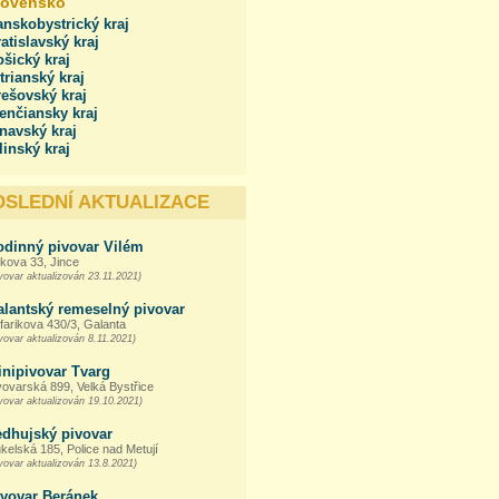
lovensko
nskobystrický kraj
atislavský kraj
šický kraj
trianský kraj
ešovský kraj
enčiansky kraj
navský kraj
linský kraj
OSLEDNÍ AKTUALIZACE
odinný pivovar Vilém
kova 33, Jince
vovar aktualizován 23.11.2021)
alantský remeselný pivovar
farikova 430/3, Galanta
vovar aktualizován 8.11.2021)
inipivovar Tvarg
vovarská 899, Velká Bystřice
vovar aktualizován 19.10.2021)
edhujský pivovar
kelská 185, Police nad Metují
vovar aktualizován 13.8.2021)
ivovar Beránek