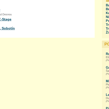
S
Ba
Br
r
Ko
ad Desnou
Ni
Z-Stage
Pr
Tr
, Sobotín
Tr
Ži
P
R
Eš
(Pi
G
Ša
(Pi
M
Pi
(Pi
L
Du
(Pi
P