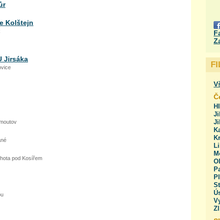
ůr
e Kolštejn
k
F
Z
U Jirsáka
F
ovice
V
Č
H
Ji
J
omoutov
Ka
Kr
ané
Li
M
Lhota pod Kosířem
O
Pa
Pl
St
Ús
ou
V
Zl