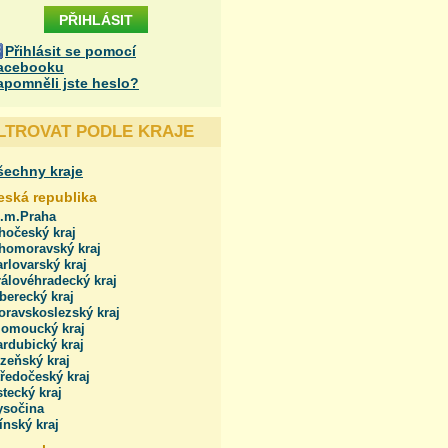
Přihlásit se pomocí
acebooku
apomněli jste heslo?
ILTROVAT PODLE KRAJE
šechny kraje
eská republika
l.m.Praha
hočeský kraj
ihomoravský kraj
rlovarský kraj
álovéhradecký kraj
berecký kraj
oravskoslezský kraj
lomoucký kraj
rdubický kraj
zeňský kraj
ředočeský kraj
tecký kraj
ysočina
ínský kraj