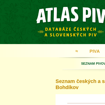
≈
PIVA
SEZNAM PIVO
Seznam českých a sl
Bohdíkov