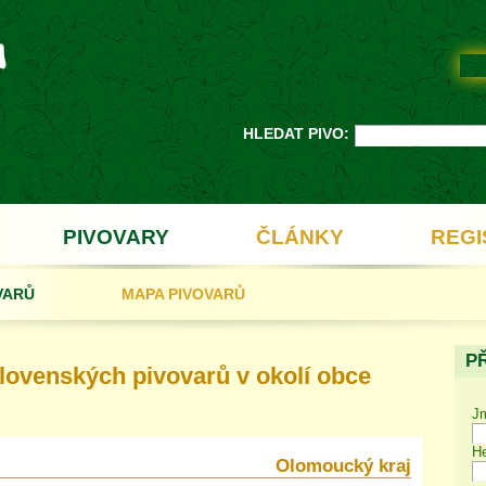
HLEDAT PIVO:
PIVOVARY
ČLÁNKY
REGI
VARŮ
MAPA PIVOVARŮ
P
ovenských pivovarů v okolí obce
J
He
Olomoucký kraj