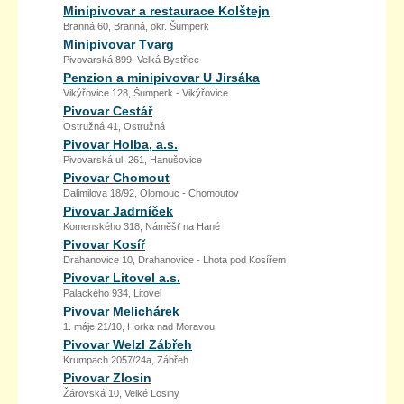
Minipivovar a restaurace Kolštejn
Branná 60, Branná, okr. Šumperk
Minipivovar Tvarg
Pivovarská 899, Velká Bystřice
Penzion a minipivovar U Jirsáka
Vikýřovice 128, Šumperk - Vikýřovice
Pivovar Cestář
Ostružná 41, Ostružná
Pivovar Holba, a.s.
Pivovarská ul. 261, Hanušovice
Pivovar Chomout
Dalimilova 18/92, Olomouc - Chomoutov
Pivovar Jadrníček
Komenského 318, Náměšť na Hané
Pivovar Kosíř
Drahanovice 10, Drahanovice - Lhota pod Kosířem
Pivovar Litovel a.s.
Palackého 934, Litovel
Pivovar Melichárek
1. máje 21/10, Horka nad Moravou
Pivovar Welzl Zábřeh
Krumpach 2057/24a, Zábřeh
Pivovar Zlosin
Žárovská 10, Velké Losiny