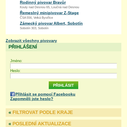
Rodinný pivovar Bravůr
Kouty nad Desnou 65, Loučná nad Desnou
Řemeslný minipivovar Z-Stage
ČSA 556, Velká Bystřice
Zámecký pivovar Albert, Sobotín
Sobotín 303, Sobotín
Zobrazit všechny pivovary
PŘIHLÁŠENÍ
Jméno:
Heslo:
Přihlásit se pomocí Facebooku
Zapomněli jste heslo?
«
FILTROVAT PODLE KRAJE
«
POSLEDNÍ AKTUALIZACE