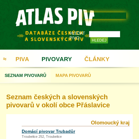
HLEDAT
PIVO:
≈
PIVA
PIVOVARY
ČLÁNKY
SEZNAM PIVOVARŮ
MAPA PIVOVARŮ
REGISTRACE
Seznam českých a slovenských
pivovarů v okolí obce Přáslavice
Olomoucký kraj
Domácí pivovar Trubadůr
Troubelice 252, Troubelice