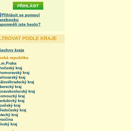
Přihlásit se pomocí
acebooku
apomněli jste heslo?
ILTROVAT PODLE KRAJE
šechny kraje
eská republika
l.m.Praha
hočeský kraj
ihomoravský kraj
rlovarský kraj
álovéhradecký kraj
berecký kraj
oravskoslezský kraj
lomoucký kraj
rdubický kraj
zeňský kraj
ředočeský kraj
tecký kraj
ysočina
ínský kraj