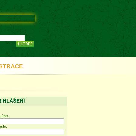
STRACE
ŘIHLÁŠENÍ
méno:
slo: