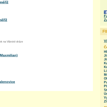
měříž
F
měříž
Z
F
V
dek na Vlárské dráze
Č
H
 (Maxmilian)
Ji
J
Ka
Kr
Li
M
O
alenovice
Pa
Pl
St
Ús
V
Zl