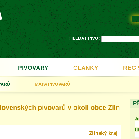
HLEDAT PIVO:
PIVOVARY
ČLÁNKY
REGI
VARŮ
MAPA PIVOVARŮ
P
ovenských pivovarů v okolí obce Zlín
J
He
Zlínský kraj