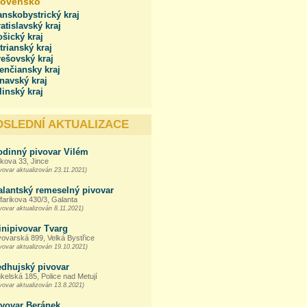
lovensko
nskobystrický kraj
atislavský kraj
šický kraj
trianský kraj
ešovský kraj
enčiansky kraj
navský kraj
linský kraj
OSLEDNÍ AKTUALIZACE
odinný pivovar Vilém
kova 33, Jince
vovar aktualizován 23.11.2021)
alantský remeselný pivovar
farikova 430/3, Galanta
vovar aktualizován 8.11.2021)
inipivovar Tvarg
vovarská 899, Velká Bystřice
vovar aktualizován 19.10.2021)
edhujský pivovar
kelská 185, Police nad Metují
vovar aktualizován 13.8.2021)
ivovar Beránek