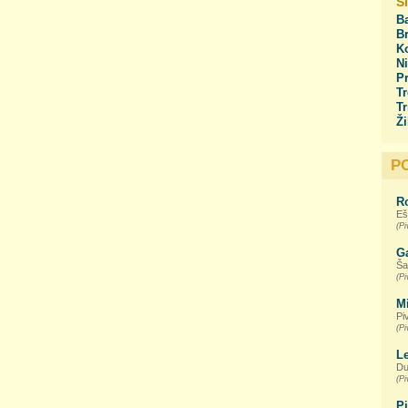
S
Ba
Br
Ko
Ni
Pr
Tr
Tr
Ži
P
R
Eš
(Pi
G
Ša
(Pi
M
Pi
(Pi
L
Du
(Pi
P