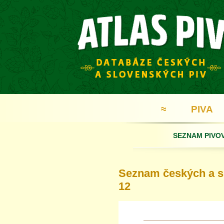
≈
PIVA
SEZNAM PIVO
Seznam českých a sl
12