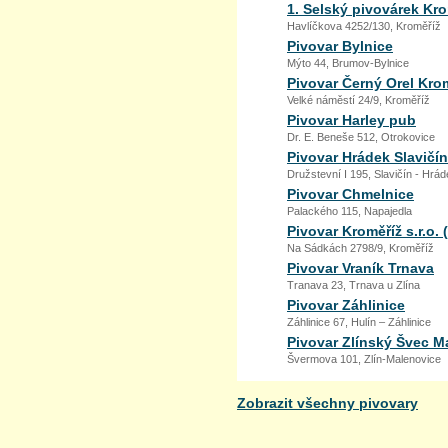
1. Selský pivovárek Kro
Havlíčkova 4252/130, Kroměříž
Pivovar Bylnice
Mýto 44, Brumov-Bylnice
Pivovar Černý Orel Kro
Velké náměstí 24/9, Kroměříž
Pivovar Harley pub
Dr. E. Beneše 512, Otrokovice
Pivovar Hrádek Slavičín
Družstevní I 195, Slavičín - Hrá
Pivovar Chmelnice
Palackého 115, Napajedla
Pivovar Kroměříž s.r.o.
Na Sádkách 2798/9, Kroměříž
Pivovar Vraník Trnava
Tranava 23, Trnava u Zlína
Pivovar Záhlinice
Záhlinice 67, Hulín – Záhlinice
Pivovar Zlínský Švec M
Švermova 101, Zlín-Malenovice
Zobrazit všechny pivovary