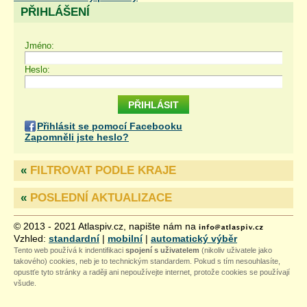
PŘIHLÁŠENÍ
Jméno:
Heslo:
Přihlásit se pomocí Facebooku
Zapomněli jste heslo?
«
FILTROVAT PODLE KRAJE
«
POSLEDNÍ AKTUALIZACE
© 2013 - 2021 Atlaspiv.cz, napište nám na
Vzhled:
standardní
|
mobilní
|
automatický výběr
Tento web používá k indentifikaci
spojení s uživatelem
(nikoliv uživatele jako
takového) cookies, neb je to technickým standardem. Pokud s tím nesouhlasíte,
opustťe tyto stránky a raději ani nepoužívejte internet, protože cookies se používají
všude.