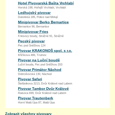
Hotel Pivovarská Bašta Vrchlabí
Horská 198, Hořejší Vrchlabí, Vrchlabí
Ledhujský pivovar
Dukelská 185, Police nad Metují
Minipivovar Berko Bernartice
Bernartice 96, Bernartice
Minipivovar Fries
Friesovy boudy, Strážné 91, Strážné
Pecský pivovar
Pec pod Sněžkou 124
Pivovar KRAKONOŠ spol. s r.o.
Křižíkova 486, Trutnov
Pivovar na Luční boudě
Luční bouda, Pec pod Sněžkou 203
Pivovar Primátor Náchod
Dobrošovská 130, Náchod
Pivovar Safari
Štefánikova 3213, Dvůr Králové nad Labem
Pivovar Tambor Dvůr Králové
Raisova 699, Dvůr Králové nad Labem
Pivovar Trautenberk
Horní Malá Úpa 87, Malá Úpa
Zobrazit všechny pivovary