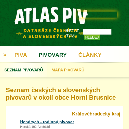
HLEDAT
PIVO:
≈
PIVA
PIVOVARY
ČLÁNKY
SEZNAM PIVOVARŮ
MAPA PIVOVARŮ
REGISTRACE
Seznam českých a slovenských
pivovarů v okolí obce Horní Brusnice
Královéhradecký kraj
Hendrych - rodinný pivovar
Horská 192, Vrchlabí