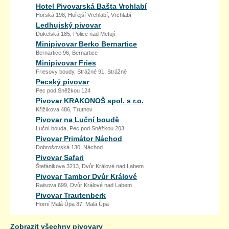
Hotel Pivovarská Bašta Vrchlabí
Horská 198, Hořejší Vrchlabí, Vrchlabí
Ledhujský pivovar
Dukelská 185, Police nad Metují
Minipivovar Berko Bernartice
Bernartice 96, Bernartice
Minipivovar Fries
Friesovy boudy, Strážné 91, Strážné
Pecský pivovar
Pec pod Sněžkou 124
Pivovar KRAKONOŠ spol. s r.o.
Křižíkova 486, Trutnov
Pivovar na Luční boudě
Luční bouda, Pec pod Sněžkou 203
Pivovar Primátor Náchod
Dobrošovská 130, Náchod
Pivovar Safari
Štefánikova 3213, Dvůr Králové nad Labem
Pivovar Tambor Dvůr Králové
Raisova 699, Dvůr Králové nad Labem
Pivovar Trautenberk
Horní Malá Úpa 87, Malá Úpa
Zobrazit všechny pivovary