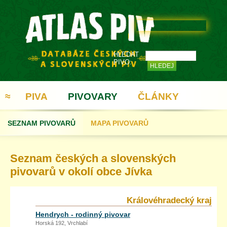
HLEDAT
PIVO:
≈
PIVA
PIVOVARY
ČLÁNKY
SEZNAM PIVOVARŮ
MAPA PIVOVARŮ
REGISTRACE
Seznam českých a slovenských
pivovarů v okolí obce Jívka
Královéhradecký kraj
Hendrych - rodinný pivovar
Horská 192, Vrchlabí