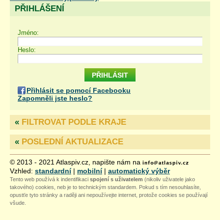
PŘIHLÁŠENÍ
Jméno:
Heslo:
Přihlásit se pomocí Facebooku
Zapomněli jste heslo?
«
FILTROVAT PODLE KRAJE
«
POSLEDNÍ AKTUALIZACE
© 2013 - 2021 Atlaspiv.cz, napište nám na
Vzhled:
standardní
|
mobilní
|
automatický výběr
Tento web používá k indentifikaci
spojení s uživatelem
(nikoliv uživatele jako
takového) cookies, neb je to technickým standardem. Pokud s tím nesouhlasíte,
opustťe tyto stránky a raději ani nepoužívejte internet, protože cookies se používají
všude.