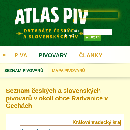
HLEDAT
PIVO:
≈
PIVA
PIVOVARY
ČLÁNKY
SEZNAM PIVOVARŮ
MAPA PIVOVARŮ
REGISTRACE
Seznam českých a slovenských
pivovarů v okolí obce Radvanice v
Čechách
Královéhradecký kraj