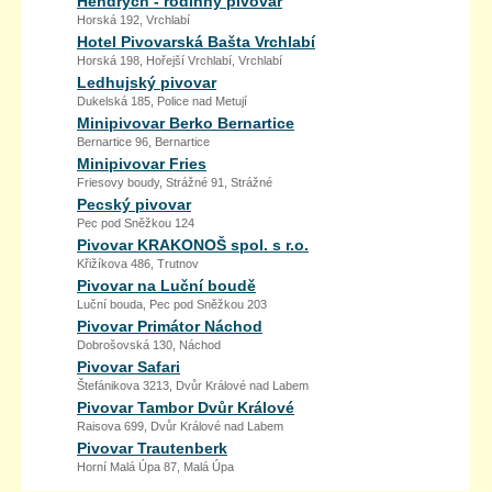
Hendrych - rodinný pivovar
Horská 192, Vrchlabí
Hotel Pivovarská Bašta Vrchlabí
Horská 198, Hořejší Vrchlabí, Vrchlabí
Ledhujský pivovar
Dukelská 185, Police nad Metují
Minipivovar Berko Bernartice
Bernartice 96, Bernartice
Minipivovar Fries
Friesovy boudy, Strážné 91, Strážné
Pecský pivovar
Pec pod Sněžkou 124
Pivovar KRAKONOŠ spol. s r.o.
Křižíkova 486, Trutnov
Pivovar na Luční boudě
Luční bouda, Pec pod Sněžkou 203
Pivovar Primátor Náchod
Dobrošovská 130, Náchod
Pivovar Safari
Štefánikova 3213, Dvůr Králové nad Labem
Pivovar Tambor Dvůr Králové
Raisova 699, Dvůr Králové nad Labem
Pivovar Trautenberk
Horní Malá Úpa 87, Malá Úpa