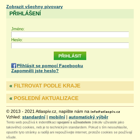
Zobrazit všechny pivovary
PŘIHLÁŠENÍ
Jméno:
Heslo:
Přihlásit se pomocí Facebooku
Zapomněli jste heslo?
«
FILTROVAT PODLE KRAJE
«
POSLEDNÍ AKTUALIZACE
© 2013 - 2021 Atlaspiv.cz, napište nám na
Vzhled:
standardní
|
mobilní
|
automatický výběr
Tento web používá k indentifikaci
spojení s uživatelem
(nikoliv uživatele jako
takového) cookies, neb je to technickým standardem. Pokud s tím nesouhlasíte,
opustťe tyto stránky a raději ani nepoužívejte internet, protože cookies se používají
všude.