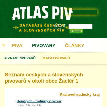
HLEDAT
PIVO:
≈
PIVA
PIVOVARY
ČLÁNKY
SEZNAM PIVOVARŮ
MAPA PIVOVARŮ
REGISTRACE
Seznam českých a slovenských
pivovarů v okolí obce Žacléř 1
Královéhradecký kraj
Hendrych - rodinný pivovar
Horská 192, Vrchlabí