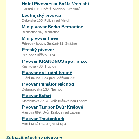
Hotel Pivovarská Bašta Vrchlabí
Horská 198, Hořejší Vrchlabí, Vrchlabí
Ledhujský pivovar
Dukelská 185, Police nad Metují
Minipivovar Berko Bernartice
Bernartice 96, Bernartice
Minipivovar Fries
Friesovy boudy, Strážné 91, Strážné
Pecský pivovar
Pec pod Sněžkou 124
Pivovar KRAKONOŠ spol. s r.o.
Křižíkova 486, Trutnov
Pivovar na Luční boudě
Luční bouda, Pec pod Sněžkou 203
Pivovar Primátor Náchod
Dobrošovská 130, Náchod
Pivovar Safari
Štefánikova 3213, Dvůr Králové nad Labem
Pivovar Tambor Dvůr Králové
Raisova 699, Dvůr Králové nad Labem
Pivovar Trautenberk
Horní Malá Úpa 87, Malá Úpa
Zobrazit všechny pivovary