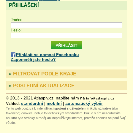
PŘIHLÁŠENÍ
Jméno:
Heslo:
Přihlásit se pomocí Facebooku
Zapomněli jste heslo?
«
FILTROVAT PODLE KRAJE
«
POSLEDNÍ AKTUALIZACE
© 2013 - 2021 Atlaspiv.cz, napište nám na
Vzhled:
standardní
|
mobilní
|
automatický výběr
Tento web používá k indentifikaci
spojení s uživatelem
(nikoliv uživatele jako
takového) cookies, neb je to technickým standardem. Pokud s tím nesouhlasíte,
opustťe tyto stránky a raději ani nepoužívejte internet, protože cookies se používají
všude.