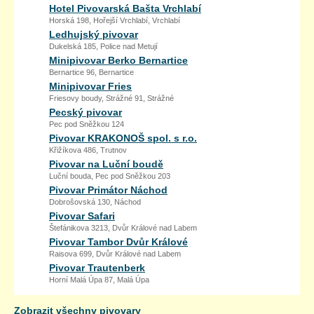
Hotel Pivovarská Bašta Vrchlabí
Horská 198, Hořejší Vrchlabí, Vrchlabí
Ledhujský pivovar
Dukelská 185, Police nad Metují
Minipivovar Berko Bernartice
Bernartice 96, Bernartice
Minipivovar Fries
Friesovy boudy, Strážné 91, Strážné
Pecský pivovar
Pec pod Sněžkou 124
Pivovar KRAKONOŠ spol. s r.o.
Křižíkova 486, Trutnov
Pivovar na Luční boudě
Luční bouda, Pec pod Sněžkou 203
Pivovar Primátor Náchod
Dobrošovská 130, Náchod
Pivovar Safari
Štefánikova 3213, Dvůr Králové nad Labem
Pivovar Tambor Dvůr Králové
Raisova 699, Dvůr Králové nad Labem
Pivovar Trautenberk
Horní Malá Úpa 87, Malá Úpa
Zobrazit všechny pivovary