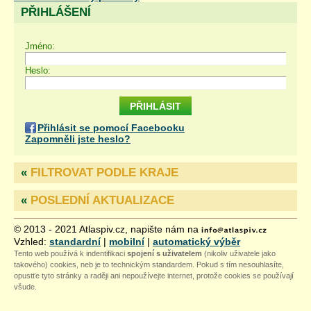
PŘIHLÁŠENÍ
Jméno:
Heslo:
Přihlásit se pomocí Facebooku
Zapomněli jste heslo?
«
FILTROVAT PODLE KRAJE
«
POSLEDNÍ AKTUALIZACE
© 2013 - 2021 Atlaspiv.cz, napište nám na
Vzhled:
standardní
|
mobilní
|
automatický výběr
Tento web používá k indentifikaci
spojení s uživatelem
(nikoliv uživatele jako
takového) cookies, neb je to technickým standardem. Pokud s tím nesouhlasíte,
opustťe tyto stránky a raději ani nepoužívejte internet, protože cookies se používají
všude.