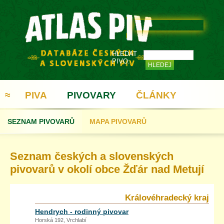
HLEDAT
PIVO:
≈
PIVA
PIVOVARY
ČLÁNKY
SEZNAM PIVOVARŮ
MAPA PIVOVARŮ
REGISTRACE
Seznam českých a slovenských
pivovarů v okolí obce Žďár nad Metují
Královéhradecký kraj
Hendrych - rodinný pivovar
Horská 192, Vrchlabí