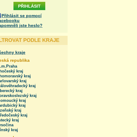
Přihlásit se pomocí
acebooku
apomněli jste heslo?
ILTROVAT PODLE KRAJE
šechny kraje
eská republika
l.m.Praha
hočeský kraj
ihomoravský kraj
rlovarský kraj
álovéhradecký kraj
berecký kraj
oravskoslezský kraj
lomoucký kraj
rdubický kraj
zeňský kraj
ředočeský kraj
tecký kraj
ysočina
ínský kraj