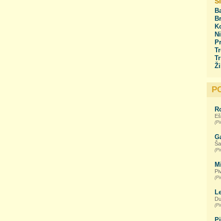
S
Ba
Br
Ko
Ni
Pr
Tr
Tr
Ži
P
R
Eš
(Pi
G
Ša
(Pi
M
Pi
(Pi
L
Du
(Pi
P