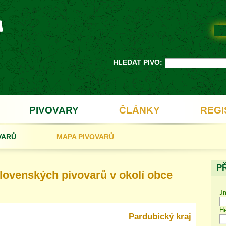
HLEDAT PIVO:
PIVOVARY
ČLÁNKY
REGI
VARŮ
MAPA PIVOVARŮ
P
ovenských pivovarů v okolí obce
J
He
Pardubický kraj