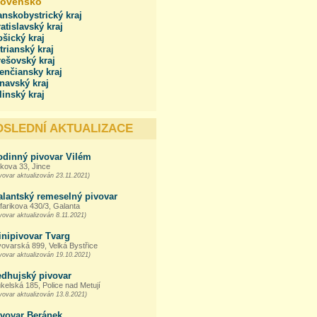
lovensko
nskobystrický kraj
atislavský kraj
šický kraj
trianský kraj
ešovský kraj
enčiansky kraj
navský kraj
linský kraj
OSLEDNÍ AKTUALIZACE
odinný pivovar Vilém
kova 33, Jince
vovar aktualizován 23.11.2021)
alantský remeselný pivovar
farikova 430/3, Galanta
vovar aktualizován 8.11.2021)
inipivovar Tvarg
vovarská 899, Velká Bystřice
vovar aktualizován 19.10.2021)
edhujský pivovar
kelská 185, Police nad Metují
vovar aktualizován 13.8.2021)
ivovar Beránek