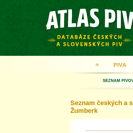
≈
PIVA
SEZNAM PIVO
Seznam českých a sl
Žumberk