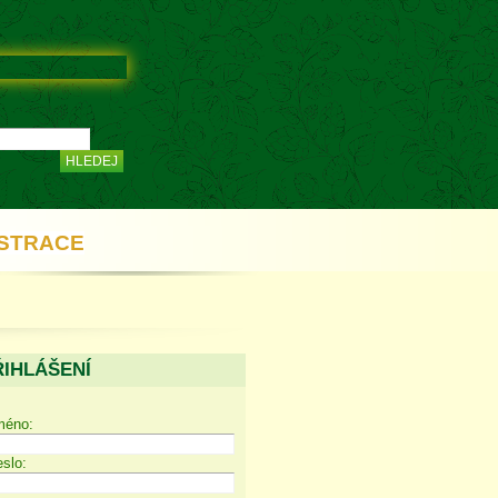
STRACE
ŘIHLÁŠENÍ
méno:
slo: