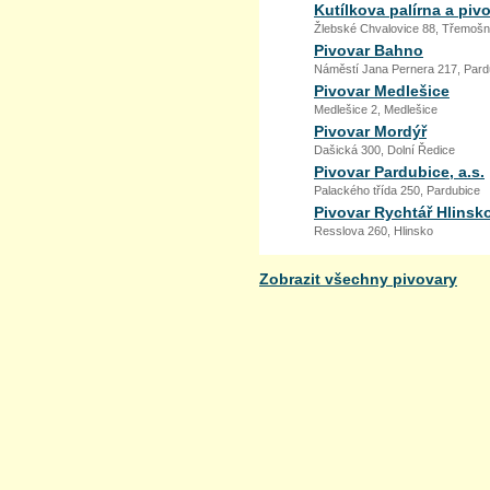
Kutílkova palírna a piv
Žlebské Chvalovice 88, Třemošn
Pivovar Bahno
Náměstí Jana Pernera 217, Pard
Pivovar Medlešice
Medlešice 2, Medlešice
Pivovar Mordýř
Dašická 300, Dolní Ředice
Pivovar Pardubice, a.s.
Palackého třída 250, Pardubice
Pivovar Rychtář Hlinsk
Resslova 260, Hlinsko
Zobrazit všechny pivovary