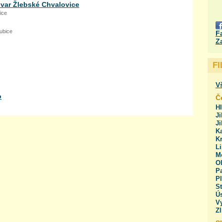
ovar Žlebské Chvalovice
ice
ubice
F
Z
F
V
o
Č
H
Ji
J
Ka
Kr
Li
M
O
Pa
Pl
St
Ús
V
Zl