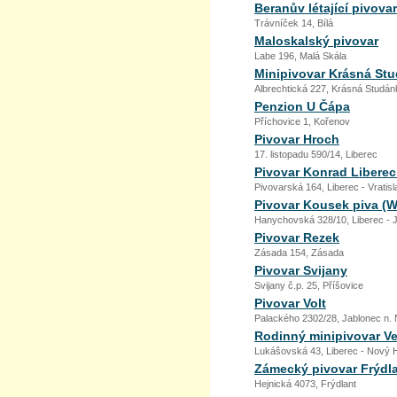
Beranův létající pivovar
Trávníček 14, Bílá
Maloskalský pivovar
Labe 196, Malá Skála
Minipivovar Krásná St
Albrechtická 227, Krásná Studán
Penzion U Čápa
Příchovice 1, Kořenov
Pivovar Hroch
17. listopadu 590/14, Liberec
Pivovar Konrad Liberec 
Pivovarská 164, Liberec - Vratis
Pivovar Kousek piva (
Hanychovská 328/10, Liberec - 
Pivovar Rezek
Zásada 154, Zásada
Pivovar Svijany
Svijany č.p. 25, Příšovice
Pivovar Volt
Palackého 2302/28, Jablonec n. 
Rodinný minipivovar V
Lukášovská 43, Liberec - Nový 
Zámecký pivovar Frýdla
Hejnická 4073, Frýdlant