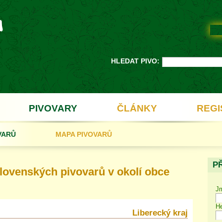
HLEDAT PIVO:
PIVOVARY
ČLÁNKY
REGI
VARŮ
MAPA PIVOVARŮ
P
ovenských pivovarů v okolí obce
J
He
Liberecký kraj