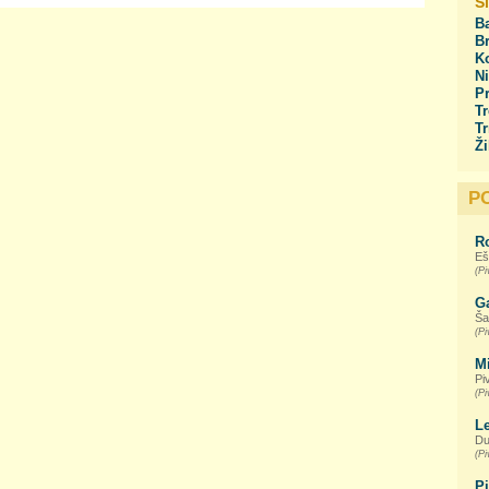
S
Ba
Br
Ko
Ni
Pr
Tr
Tr
Ži
P
R
Eš
(Pi
G
Ša
(Pi
M
Pi
(Pi
L
Du
(Pi
P