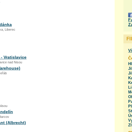
F
udánka
Z
ka, Liberec
F
V
- Vratislavice
Č
lavice nad Nisou
H
Warehouse)
Ji
J
Jeřáb
Ka
Kr
Li
M
O
Pa
Nisou
Pl
St
endelín
Ús
Harcov
V
nt (Albrecht)
Zl