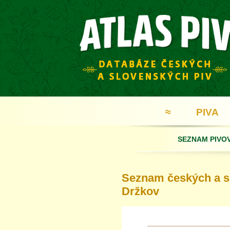
≈
PIVA
SEZNAM PIVO
Seznam českých a sl
Držkov