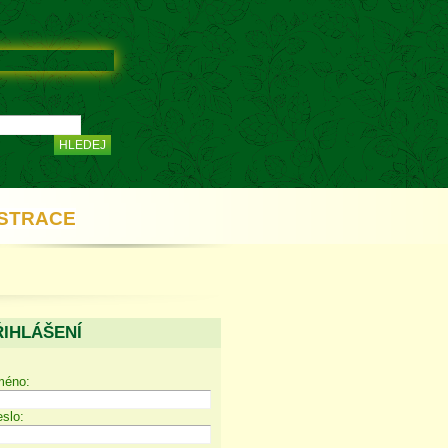
STRACE
ŘIHLÁŠENÍ
méno:
slo: