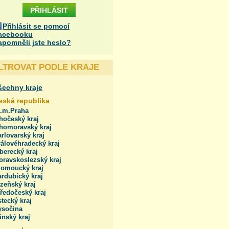
Přihlásit se pomocí
acebooku
apomněli jste heslo?
ILTROVAT PODLE KRAJE
šechny kraje
eská republika
l.m.Praha
hočeský kraj
ihomoravský kraj
rlovarský kraj
álovéhradecký kraj
berecký kraj
oravskoslezský kraj
lomoucký kraj
rdubický kraj
zeňský kraj
ředočeský kraj
tecký kraj
ysočina
ínský kraj