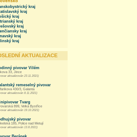
lovensko
nskobystrický kraj
atislavský kraj
šický kraj
trianský kraj
ešovský kraj
enčiansky kraj
navský kraj
linský kraj
OSLEDNÍ AKTUALIZACE
odinný pivovar Vilém
kova 33, Jince
vovar aktualizován 23.11.2021)
alantský remeselný pivovar
farikova 430/3, Galanta
vovar aktualizován 8.11.2021)
inipivovar Tvarg
vovarská 899, Velká Bystřice
vovar aktualizován 19.10.2021)
edhujský pivovar
kelská 185, Police nad Metují
vovar aktualizován 13.8.2021)
ivovar Beránek