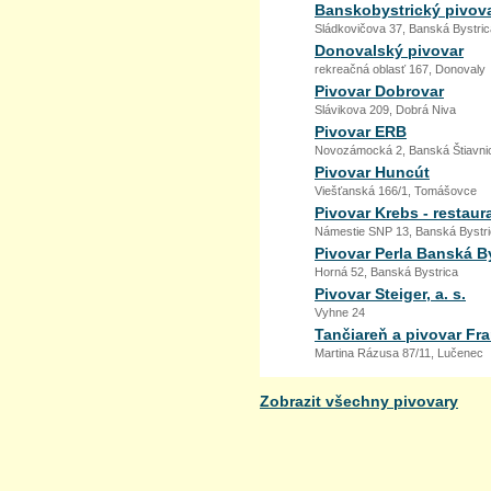
Banskobystrický pivovar
Sládkovičova 37, Banská Bystric
Donovalský pivovar
rekreačná oblasť 167, Donovaly
Pivovar Dobrovar
Slávikova 209, Dobrá Niva
Pivovar ERB
Novozámocká 2, Banská Štiavni
Pivovar Huncút
Viešťanská 166/1, Tomášovce
Pivovar Krebs - restaur
Námestie SNP 13, Banská Bystr
Pivovar Perla Banská B
Horná 52, Banská Bystrica
Pivovar Steiger, a. s.
Vyhne 24
Tančiareň a pivovar Fr
Martina Rázusa 87/11, Lučenec
Zobrazit všechny pivovary