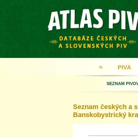
≈
PIVA
SEZNAM PIVO
Seznam českých a sl
Banskobystrický kra