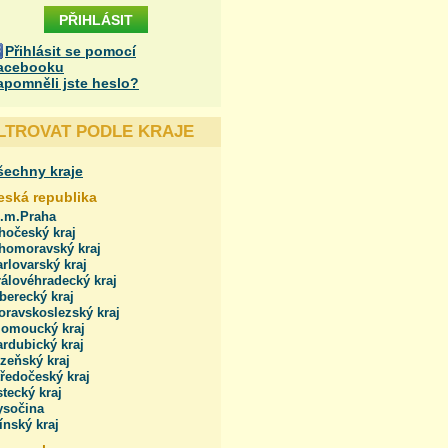
Přihlásit se pomocí
acebooku
apomněli jste heslo?
ILTROVAT PODLE KRAJE
šechny kraje
eská republika
l.m.Praha
hočeský kraj
ihomoravský kraj
rlovarský kraj
álovéhradecký kraj
berecký kraj
oravskoslezský kraj
lomoucký kraj
rdubický kraj
zeňský kraj
ředočeský kraj
tecký kraj
ysočina
ínský kraj