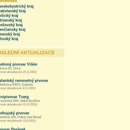
lovensko
nskobystrický kraj
atislavský kraj
šický kraj
trianský kraj
ešovský kraj
enčiansky kraj
navský kraj
linský kraj
OSLEDNÍ AKTUALIZACE
odinný pivovar Vilém
kova 33, Jince
vovar aktualizován 23.11.2021)
alantský remeselný pivovar
farikova 430/3, Galanta
vovar aktualizován 8.11.2021)
inipivovar Tvarg
vovarská 899, Velká Bystřice
vovar aktualizován 19.10.2021)
edhujský pivovar
kelská 185, Police nad Metují
vovar aktualizován 13.8.2021)
ivovar Beránek