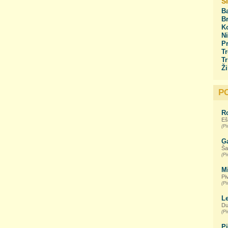
S
Ba
Br
Ko
Ni
Pr
Tr
Tr
Ži
P
R
Eš
(Pi
G
Ša
(Pi
M
Pi
(Pi
L
Du
(Pi
P