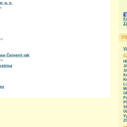
, a. s.
a
F
Z
F
ca
V
ace Červený rak
Č
ica
H
ystrica
Ji
J
Ka
Kr
Li
anz
M
O
Pa
Pl
St
Ús
V
Zl