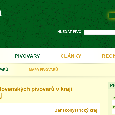
HLEDAT PIVO:
PIVOVARY
ČLÁNKY
REGI
VARŮ
MAPA PIVOVARŮ
P
ovenských pivovarů v kraji
j
J
He
Banskobystrický kraj