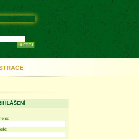
STRACE
ŘIHLÁŠENÍ
méno:
slo: