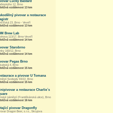
ivovar Lucky Bastard
ašinského 12, Brno
ibližná vzdálenost 13 km
kodělný pivovar a restaurace
agistr
nčířská 23, Brno - Veveří
ibližná vzdálenost 13 km
BM Brew Lab
ohova 113/17, Brno-Veveří
ibližná vzdálenost 14 km
ivovar Starobrno
inky 160/12, Brno
ibližná vzdálenost 14 km
ivovar Pegas Brno
kubská 4, Brno
ibližná vzdálenost 15 km
estaurace a pivovar U Tomana
městí Svobody 93/22, Brno
ibližná vzdálenost 15 km
nipivovar a restaurace Charlie´s
quare
mské náměstí (Františkánská ulice), Brno
ibližná vzdálenost 16 km
tající pivovar Dragonfly
vovar Dragon Beer, s.r.o., Skryjova