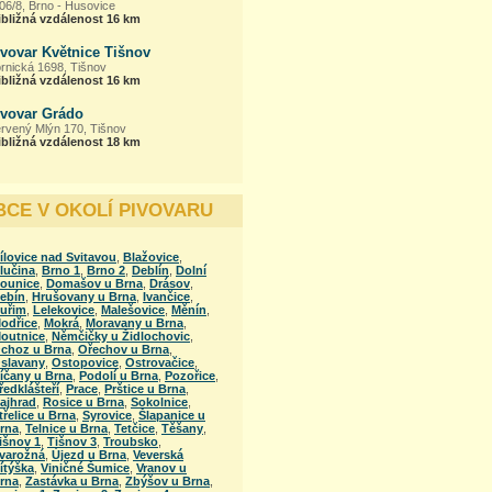
06/8, Brno - Husovice
ibližná vzdálenost 16 km
ivovar Květnice Tišnov
rnická 1698, Tišnov
ibližná vzdálenost 16 km
ivovar Grádo
rvený Mlýn 170, Tišnov
ibližná vzdálenost 18 km
BCE V OKOLÍ PIVOVARU
ílovice nad Svitavou
,
Blažovice
,
lučina
,
Brno 1
,
Brno 2
,
Deblín
,
Dolní
ounice
,
Domašov u Brna
,
Drásov
,
ebín
,
Hrušovany u Brna
,
Ivančice
,
uřim
,
Lelekovice
,
Malešovice
,
Měnín
,
odřice
,
Mokrá
,
Moravany u Brna
,
outnice
,
Němčičky u Židlochovic
,
choz u Brna
,
Ořechov u Brna
,
slavany
,
Ostopovice
,
Ostrovačice
,
íčany u Brna
,
Podolí u Brna
,
Pozořice
,
ředklášteří
,
Prace
,
Prštice u Brna
,
ajhrad
,
Rosice u Brna
,
Sokolnice
,
třelice u Brna
,
Syrovice
,
Šlapanice u
rna
,
Telnice u Brna
,
Tetčice
,
Těšany
,
išnov 1
,
Tišnov 3
,
Troubsko
,
varožná
,
Újezd u Brna
,
Veverská
ítýška
,
Viničné Šumice
,
Vranov u
rna
,
Zastávka u Brna
,
Zbýšov u Brna
,