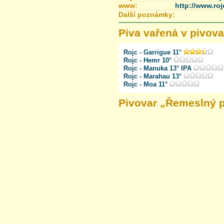
www:
http://www.roj
Další poznámky:
Piva vařená v pivova
Rojc - Garrigue 11°
Rojc - Hemr 10°
Rojc - Manuka 13° IPA
Rojc - Marahau 13°
Rojc - Moa 11°
Pivovar „
Řemeslný p