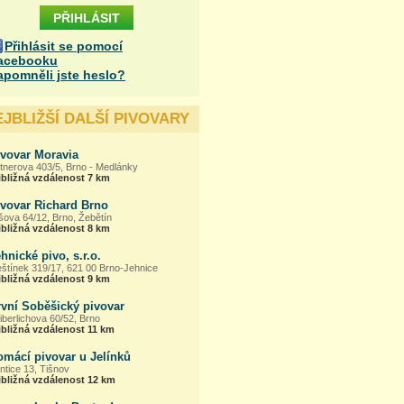
Přihlásit se pomocí
acebooku
apomněli jste heslo?
EJBLIŽŠÍ DALŠÍ PIVOVARY
ivovar Moravia
tnerova 403/5, Brno - Medlánky
ibližná vzdálenost 7 km
ivovar Richard Brno
šova 64/12, Brno, Žebětín
ibližná vzdálenost 8 km
hnické pivo, s.r.o.
eštínek 319/17, 621 00 Brno-Jehnice
ibližná vzdálenost 9 km
rvní Soběšický pivovar
iberlichova 60/52, Brno
ibližná vzdálenost 11 km
omácí pivovar u Jelínků
ntice 13, Tišnov
ibližná vzdálenost 12 km