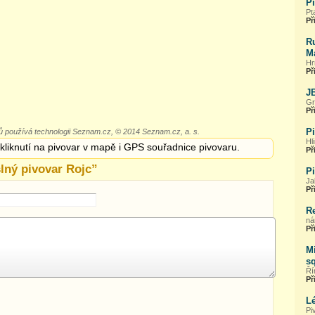
P
Pt
Př
Ru
M
Hr
Př
J
Gr
Př
P
 používá technologii Seznam.cz, © 2014 Seznam.cz, a. s.
Hl
 kliknutí na pivovar v mapě i GPS souřadnice pivovaru.
Př
ný pivovar Rojc
”
P
Ja
Př
R
ná
Př
Mi
s
Ří
Př
Lé
Pi