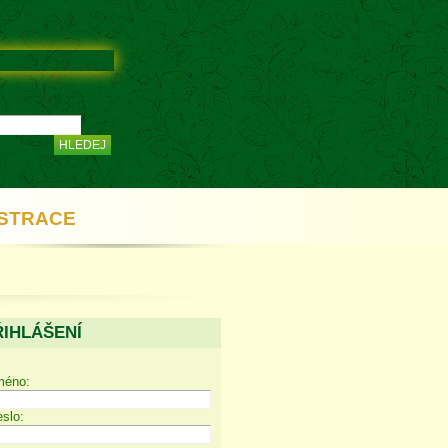
STRACE
ŘIHLÁŠENÍ
méno:
slo: