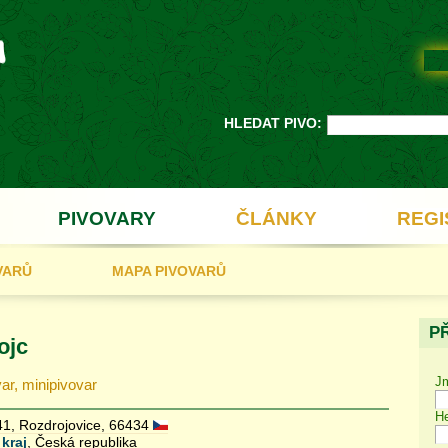
HLEDAT PIVO:
PIVOVARY
ČLÁNKY
REGI
VARŮ
MAPA PIVOVARŮ
P
ojc
J
var, minipivovar
He
1, Rozdrojovice, 66434
kraj
, Česká republika