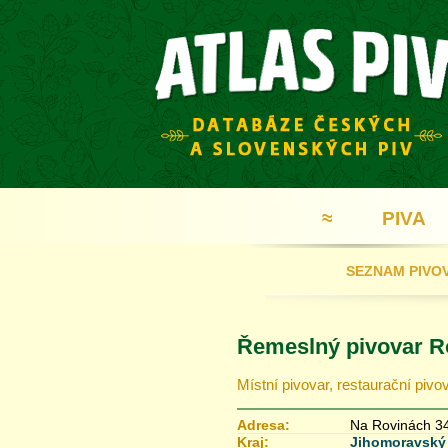
≈
PIVA
SEZNAM PIVO
Řemeslný pivovar R
Místní pivovar, restaurační pivo
Adresa:
Na Rovinách 34
Kraj:
Jihomoravský 