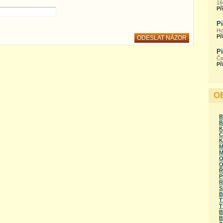
16
Př
P
Ho
Př
P
Če
Př
O
B
B
K
Č
K
M
M
O
O
Ř
P
R
S
B
T
T
B
B