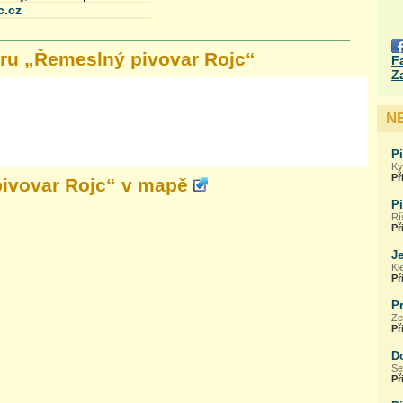
c.cz
ru „
Řemeslný pivovar Rojc
“
F
Z
N
P
Ky
Př
ivovar Rojc
“ v mapě
P
Rí
Př
Je
Kl
Př
P
Ze
Př
D
Se
Př