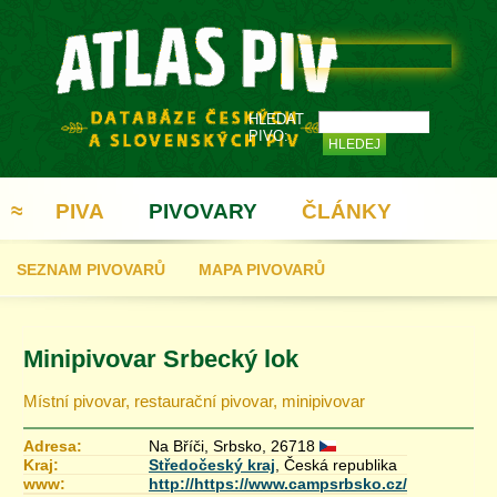
HLEDAT
PIVO:
≈
PIVA
PIVOVARY
ČLÁNKY
SEZNAM PIVOVARŮ
MAPA PIVOVARŮ
REGISTRACE
Minipivovar Srbecký lok
Místní pivovar, restaurační pivovar, minipivovar
Adresa:
Na Bříči, Srbsko, 26718
Kraj:
Středočeský kraj
, Česká republika
www:
http://https://www.campsrbsko.cz/