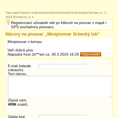
Tato mapa českých a slovenských pivovarů používá technologii Seznam.cz, ©
2014 Seznam.cz, a. s.
Registrovaní uživatelé vidí po kliknutí na pivovar v mapě i
GPS souřadnice pivovaru.
Názory na pivovar „
Minipivovar Srbecký lok
”
Minipivovar v kempu
Vaří dobrá piva
Napsal/a
host
Ja***am.cz
,
30.3.2024 16:25
Odpovědět
E-mail (nebude
zobrazen):
Text názoru:
Zbývá vám
4096
znaků.
Opište kód