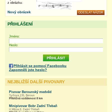
z obrázku:
Nový obrázek
PŘIHLÁŠENÍ
Jméno:
Heslo:
Přihlásit se pomocí Facebooku
Zapomněli jste heslo?
NEJBLIŽŠÍ DALŠÍ PIVOVARY
Pivovar Berounský medvěd
Tyršova 135, Beroun
Přibližná vzdálenost 8 km
Minipivovar Bobr Zadní Třebaň
U Mlýna 8, Zadní Třebaň