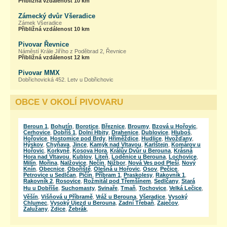
Přibližná vzdálenost 10 km
Zámecký dvůr Všeradice
Zámek Všeradice
Přibližná vzdálenost 10 km
Pivovar Řevnice
Náměstí Krále Jiřího z Poděbrad 2, Řevnice
Přibližná vzdálenost 12 km
Pivovar MMX
Dobřichovická 452, Lety u Dobřichovic
Přibližná vzdálenost 14 km
OBCE V OKOLÍ PIVOVARU
Dědkův mlýn
Unhošť 488 - Dědkův mlýn, Unhošť
Přibližná vzdálenost 15 km
Beroun 1
,
Bohutín
,
Borotice
,
Březnice
,
Broumy
,
Bzová u Hořovic
,
Pivovar Kytín
Cerhovice
,
Dobříš 1
,
Dolní Hbity
,
Drahenice
,
Dublovice
,
Hluboš
,
Kytín 205/19, Kytín
Hořovice
,
Hostomice pod Brdy
,
Hřiměždice
,
Hudlice
,
Hvožďany
,
Přibližná vzdálenost 17 km
Hýskov
,
Chyňava
,
Jince
,
Kamýk nad Vltavou
,
Karlštejn
,
Komárov u
Hořovic
,
Korkyně
,
Kosova Hora
,
Králův Dvůr u Berouna
,
Krásná
Hora nad Vltavou
,
Kublov
,
Liteň
,
Loděnice u Berouna
,
Lochovice
,
Minipivovar Energon
Milín
,
Mořina
,
Nalžovice
,
Nečín
,
Nižbor
,
Nová Ves pod Pleší
,
Nový
penzion Nový Rybník, Obořiště 53, Obořiště
Knín
,
Obecnice
,
Obořiště
,
Olešná u Hořovic
,
Osov
,
Pečice
,
Přibližná vzdálenost 20 km
Petrovice u Sedlčan
,
Pičín
,
Příbram 1
,
Praskolesy
,
Rakovník 1
,
Rakovník 2
,
Rosovice
,
Rožmitál pod Třemšínem
,
Sedlčany
,
Stará
Pivovar Hostomice pod Brdy
Hu u Dobříše
,
Suchomasty
,
Svinaře
,
Tmaň
,
Tochovice
,
Velká Lečice
,
Pivovarská 214, Hostomice pod Brdy
Věšín
,
Višňová u Příbramě
,
Vráž u Berouna
,
Všeradice
,
Vysoký
Přibližná vzdálenost 20 km
Chlumec
,
Vysoký Újezd u Berouna
,
Zadní Třebaň
,
Zaječov
,
Zalužany
,
Zdice
,
Žebrák
,
Pivovar Hotel Palace Cinema
Všenorská 45, Jíloviště