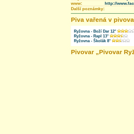
www:
http://www.f
Další poznámky:
Piva vařená v pivova
Ryžovna - Boží Dar 12°
Ryžovna - Rapl 13°
Ryžovna - Školák 8°
Pivovar „
Pivovar Ry