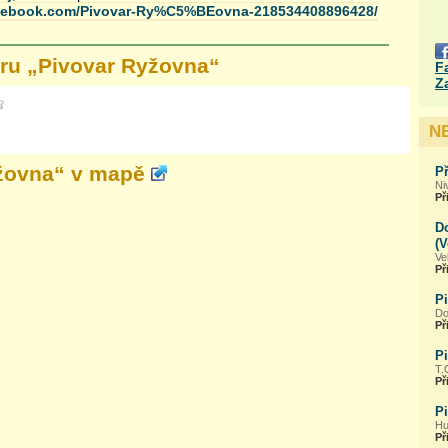
acebook.com/Pivovar-Ry%C5%BEovna-218534408896428/
ru „
Pivovar Ryžovna
“
F
Z
N
žovna
“ v mapě
Př
Ni
Př
D
(
Ve
Př
P
Do
Př
Pi
T.
Př
Pi
Hu
Př