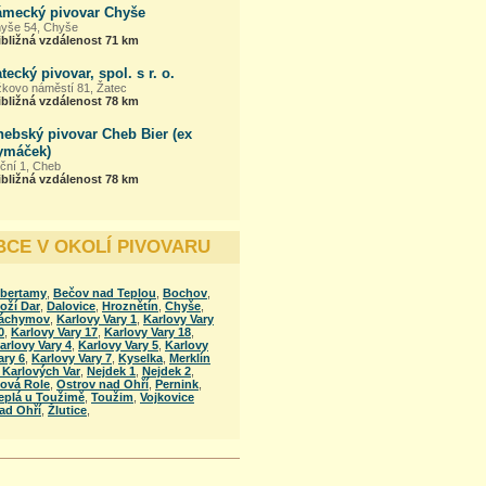
ámecký pivovar Chyše
yše 54, Chyše
ibližná vzdálenost 71 km
tecký pivovar, spol. s r. o.
žkovo náměstí 81, Žatec
ibližná vzdálenost 78 km
hebský pivovar Cheb Bier (ex
ymáček)
ční 1, Cheb
ibližná vzdálenost 78 km
BCE V OKOLÍ PIVOVARU
bertamy
,
Bečov nad Teplou
,
Bochov
,
oží Dar
,
Dalovice
,
Hroznětín
,
Chyše
,
áchymov
,
Karlovy Vary 1
,
Karlovy Vary
0
,
Karlovy Vary 17
,
Karlovy Vary 18
,
arlovy Vary 4
,
Karlovy Vary 5
,
Karlovy
ary 6
,
Karlovy Vary 7
,
Kyselka
,
Merklín
 Karlových Var
,
Nejdek 1
,
Nejdek 2
,
ová Role
,
Ostrov nad Ohří
,
Pernink
,
eplá u Toužimě
,
Toužim
,
Vojkovice
ad Ohří
,
Žlutice
,