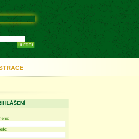
STRACE
ŘIHLÁŠENÍ
méno:
slo: