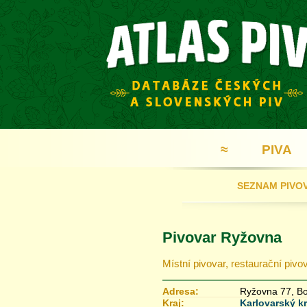
≈
PIVA
SEZNAM PIVO
Pivovar Ryžovna
Místní pivovar, restaurační pivo
Adresa:
Ryžovna 77, Bo
Kraj:
Karlovarský kr