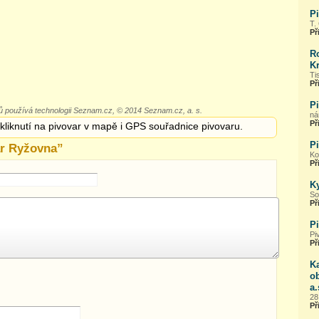
Pi
T.
Př
R
Kr
Ti
Př
Pi
 používá technologii Seznam.cz, © 2014 Seznam.cz, a. s.
ná
Př
 kliknutí na pivovar v mapě i GPS souřadnice pivovaru.
P
ar Ryžovna
”
Ko
Př
K
So
Př
P
Pi
Př
Ka
o
a.
28
Př