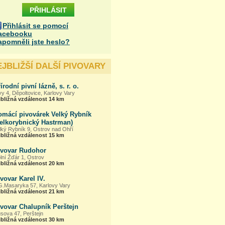
Přihlásit se pomocí
acebooku
apomněli jste heslo?
EJBLIŽŠÍ DALŠÍ PIVOVARY
írodní pivní lázně, s. r. o.
vy 4, Děpoltovice, Karlovy Vary
ibližná vzdálenost 14 km
omácí pivovárek Velký Rybník
Velkorybnický Hastrman)
lký Rybník 9, Ostrov nad Ohří
ibližná vzdálenost 15 km
ivovar Rudohor
lní Žďár 1, Ostrov
ibližná vzdálenost 20 km
vovar Karel IV.
G.Masaryka 57, Karlovy Vary
ibližná vzdálenost 21 km
vovar Chalupník Perštejn
sova 47, Perštejn
ibližná vzdálenost 30 km