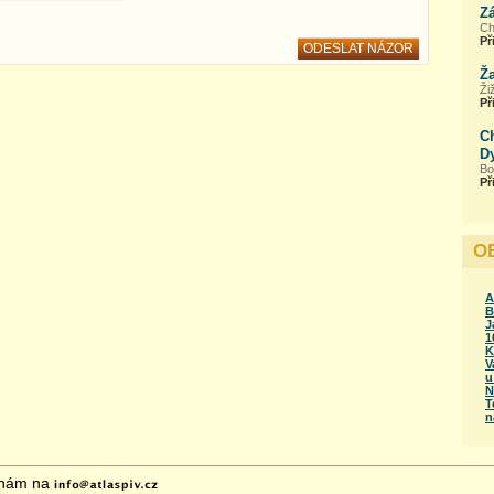
Z
Ch
Př
Ža
Ži
Př
C
D
Bo
Př
O
A
B
J
1
K
V
u
N
T
n
 nám na