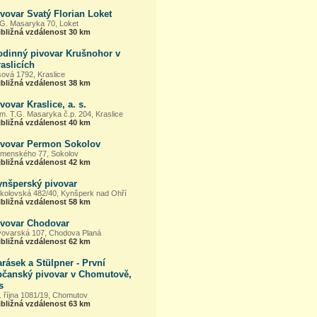
vovar Svatý Florian Loket
 G. Masaryka 70, Loket
ibližná vzdálenost 30 km
odinný pivovar Krušnohor v
aslicích
sová 1792, Kraslice
ibližná vzdálenost 38 km
vovar Kraslice, a. s.
m. T.G. Masaryka č.p. 204, Kraslice
ibližná vzdálenost 40 km
ivovar Permon Sokolov
menského 77, Sokolov
ibližná vzdálenost 42 km
ynšperský pivovar
kolovská 482/40, Kynšperk nad Ohří
ibližná vzdálenost 58 km
ivovar Chodovar
vovarská 107, Chodova Planá
ibližná vzdálenost 62 km
rásek a Stülpner - První
bčanský pivovar v Chomutově,
s
. října 1081/19, Chomutov
ibližná vzdálenost 63 km