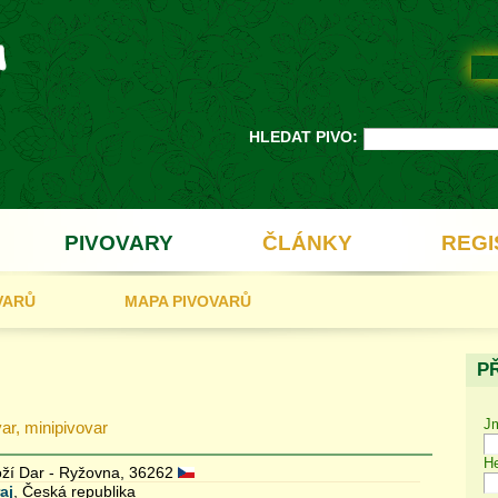
HLEDAT PIVO:
PIVOVARY
ČLÁNKY
REGI
VARŮ
MAPA PIVOVARŮ
P
J
var, minipivovar
He
ží Dar - Ryžovna, 36262
aj
, Česká republika