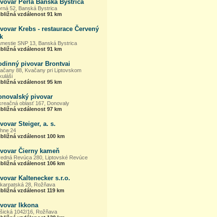
vovar Perla Banská Bystrica
rná 52, Banská Bystrica
ibližná vzdálenost 91 km
vovar Krebs - restaurace Červený
k
mestie SNP 13, Banská Bystrica
ibližná vzdálenost 91 km
odinný pivovar Brontvai
ačany 88, Kvačany pri Liptovskom
kuláši
ibližná vzdálenost 95 km
onovalský pivovar
kreačná oblasť 167, Donovaly
ibližná vzdálenost 97 km
vovar Steiger, a. s.
hne 24
ibližná vzdálenost 100 km
ivovar Čierny kameň
redná Revúca 280, Liptovské Revúce
ibližná vzdálenost 106 km
vovar Kaltenecker s.r.o.
karpatská 28, Rožňava
ibližná vzdálenost 119 km
ivovar Ikkona
šická 1042/16, Rožňava