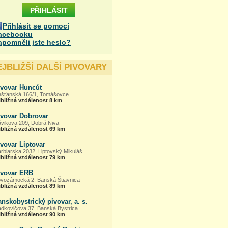
Přihlásit se pomocí
acebooku
apomněli jste heslo?
EJBLIŽŠÍ DALŠÍ PIVOVARY
ivovar Huncút
ešťanská 166/1, Tomášovce
ibližná vzdálenost 8 km
ivovar Dobrovar
ávikova 209, Dobrá Niva
ibližná vzdálenost 69 km
vovar Liptovar
rbiarska 2032, Liptovský Mikuláš
ibližná vzdálenost 79 km
ivovar ERB
vozámocká 2, Banská Štiavnica
ibližná vzdálenost 89 km
nskobystrický pivovar, a. s.
ádkovičova 37, Banská Bystrica
ibližná vzdálenost 90 km