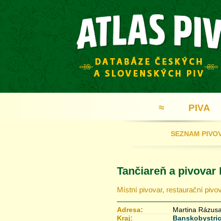
≈
PIVA
SEZNAM PIVO
Tančiareň a pivovar
Místní pivovar, restaurační pivo
Adresa:
Martina Rázus
Kraj:
Banskobystric