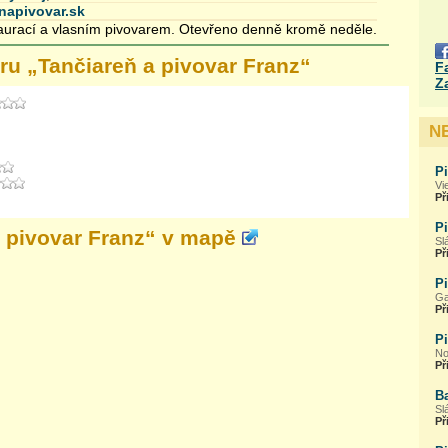
enapivovar.sk
taurací a vlasním pivovarem. Otevřeno denně kromě neděle.
ru „
Tančiareň a pivovar Franz
“
F
Z
N
P
Vi
Př
P
 pivovar Franz
“ v mapě
Sl
Př
Pi
Ga
Př
P
No
Př
Ba
Sl
Př