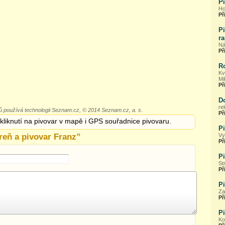
Pi
Ho
Př
Pi
ra
Ná
Př
R
Kv
Mi
Př
D
re
 používá technologii Seznam.cz, © 2014 Seznam.cz, a. s.
Př
 kliknutí na pivovar v mapě i GPS souřadnice pivovaru.
Pi
reň a pivovar Franz
”
Vy
Př
P
St
Př
Pi
Za
Př
P
Ko