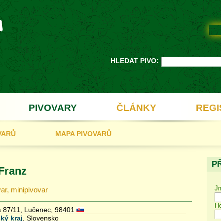
HLEDAT PIVO:
PIVOVARY
ČLÁNKY
REGI
VARŮ
MAPA PIVOVARŮ
P
 Franz
J
var, minipivovar
He
a 87/11, Lučenec, 98401
ký kraj
, Slovensko