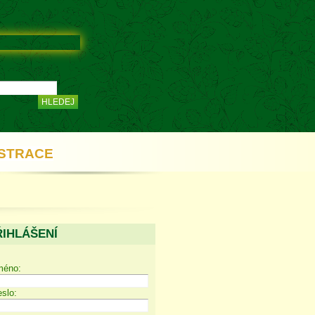
STRACE
ŘIHLÁŠENÍ
méno:
slo: