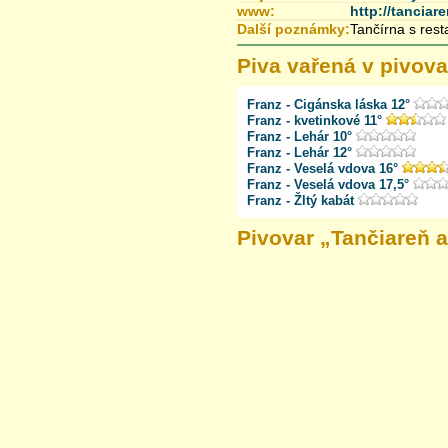
www:
http://tanciar
Další poznámky:
Tančírna s res
Piva vařená v pivova
Franz - Cigánska láska 12°
Franz - kvetinkové 11°
Franz - Lehár 10°
Franz - Lehár 12°
Franz - Veselá vdova 16°
Franz - Veselá vdova 17,5°
Franz - Žltý kabát
Pivovar „
Tančiareň a