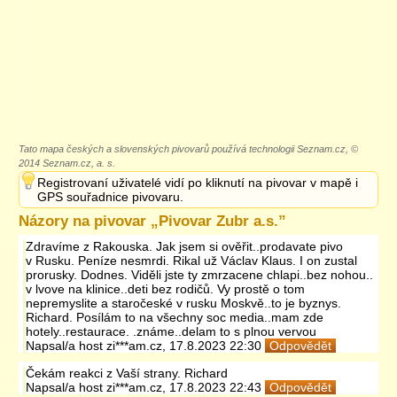
Tato mapa českých a slovenských pivovarů používá technologii Seznam.cz, ©
2014 Seznam.cz, a. s.
Registrovaní uživatelé vidí po kliknutí na pivovar v mapě i
GPS souřadnice pivovaru.
Názory na pivovar „
Pivovar Zubr a.s.
”
Zdravíme z Rakouska. Jak jsem si ověřit..prodavate pivo
v Rusku. Peníze nesmrdi. Rikal už Václav Klaus. I on zustal
prorusky. Dodnes. Viděli jste ty zmrzacene chlapi..bez nohou..
v lvove na klinice..deti bez rodičů. Vy prostě o tom
nepremyslite a staročeské v rusku Moskvě..to je byznys.
Richard. Posílám to na všechny soc media..mam zde
hotely..restaurace. .známe..delam to s plnou vervou
Napsal/a
host
zi***am.cz
,
17.8.2023 22:30
Odpovědět
Čekám reakci z Vaší strany. Richard
Napsal/a
host
zi***am.cz
,
17.8.2023 22:43
Odpovědět