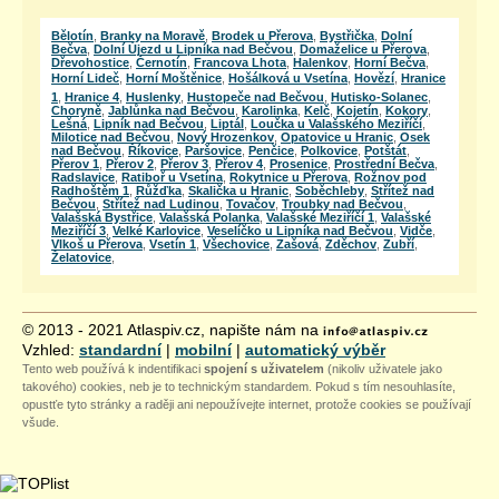
Přibližná vzdálenost 19 km
Bělotín
,
Branky na Moravě
,
Brodek u Přerova
,
Bystřička
,
Dolní
Pivovar Záhlinice
Bečva
,
Dolní Újezd u Lipníka nad Bečvou
,
Domaželice u Přerova
,
Záhlinice 67, Hulín – Záhlinice
Dřevohostice
,
Černotín
,
Francova Lhota
,
Halenkov
,
Horní Bečva
,
Přibližná vzdálenost 20 km
Horní Lideč
,
Horní Moštěnice
,
Hošálková u Vsetína
,
Hovězí
,
Hranice
1
,
Hranice 4
,
Huslenky
,
Hustopeče nad Bečvou
,
Hutisko-Solanec
,
Pivovar Černý Orel Kroměříž
Choryně
,
Jablůnka nad Bečvou
,
Karolinka
,
Kelč
,
Kojetín
,
Kokory
,
Velké náměstí 24/9, Kroměříž
Lešná
,
Lipník nad Bečvou
,
Liptál
,
Loučka u Valašského Meziříčí
,
Přibližná vzdálenost 21 km
Milotice nad Bečvou
,
Nový Hrozenkov
,
Opatovice u Hranic
,
Osek
nad Bečvou
,
Říkovice
,
Paršovice
,
Penčice
,
Polkovice
,
Potštát
,
Přerov 1
,
Přerov 2
,
Přerov 3
,
Přerov 4
,
Prosenice
,
Prostřední Bečva
,
První soukromý pivovar společenský, s.r.o.
Radslavice
,
Ratiboř u Vsetína
,
Rokytnice u Přerova
,
Rožnov pod
Novosady 164, Lipník nad Bečvou
Radhoštěm 1
,
Růžďka
,
Skalička u Hranic
,
Soběchleby
,
Střítež nad
Přibližná vzdálenost 22 km
Bečvou
,
Střítež nad Ludinou
,
Tovačov
,
Troubky nad Bečvou
,
Valašská Bystřice
,
Valašská Polanka
,
Valašské Meziříčí 1
,
Valašské
Minipivovar Tvarg
Meziříčí 3
,
Velké Karlovice
,
Veselíčko u Lipníka nad Bečvou
,
Vidče
,
Vlkoš u Přerova
,
Vsetín 1
,
Všechovice
,
Zašová
,
Zděchov
,
Zubří
,
Pivovarská 899, Velká Bystřice
Želatovice
,
Přibližná vzdálenost 23 km
Řemeslný minipivovar Z-Stage
ČSA 556, Velká Bystřice
Přibližná vzdálenost 24 km
© 2013 - 2021 Atlaspiv.cz, napište nám na
Vzhled:
standardní
|
mobilní
|
automatický výběr
1. Selský pivovárek Kroměříž
Tento web používá k indentifikaci
spojení s uživatelem
(nikoliv uživatele jako
Havlíčkova 4252/130, Kroměříž
Přibližná vzdálenost 25 km
takového) cookies, neb je to technickým standardem. Pokud s tím nesouhlasíte,
opustťe tyto stránky a raději ani nepoužívejte internet, protože cookies se používají
Pivovar Svatý kopeček Olomouc
všude.
St. Krejčího 122/4, Olomouc-Svatý Kopeček
Přibližná vzdálenost 29 km
Hanácký pivovar
Šlechtitelů 139/14, Olomouc - Holice