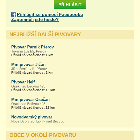
Přihlásit se pomocí Facebooku
Zapomněli jste heslo?
NEJBLIŽŠÍ DALŠÍ PIVOVARY
Pivovar Parník Přerov
Tovární 1021/5, Přerov
Přibližná vzdálenost 1 km
Minipivovar Jižan
Jižní čtvrť III/11, Přerov
Přibližná vzdálenost 2 km
Pivovar Helf
Osek nad Bečvou 423
Přibližná vzdálenost 13 km
Minipivovar Osečan
Osek nad Bečvou 423
Přibližná vzdálenost 13 km
Novodvorský pivovar
Nové Dvory 70, Lipník nad Bečvou
Přibližná vzdálenost 18 km
OBCE V OKOLÍ PIVOVARU
Pivovar Kroměříž s.r.o. (Maxmilian)
Na Sádkách 2798/9, Kroměříž