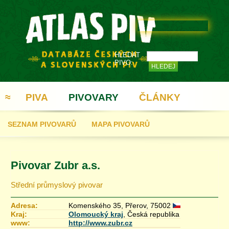
HLEDAT
PIVO:
≈
PIVA
PIVOVARY
ČLÁNKY
SEZNAM PIVOVARŮ
MAPA PIVOVARŮ
REGISTRACE
Pivovar Zubr a.s.
Střední průmyslový pivovar
Adresa:
Komenského 35, Přerov, 75002
Kraj:
Olomoucký kraj
, Česká republika
www:
http://www.zubr.cz