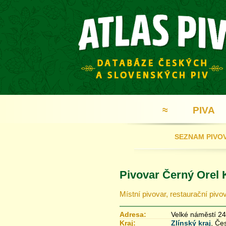
≈
PIVA
SEZNAM PIVO
Pivovar Černý Orel 
Místní pivovar, restaurační pivo
Adresa:
Velké náměstí 2
Kraj:
Zlínský kraj
, Če