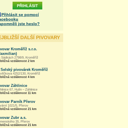
Přihlásit se pomocí
acebooku
apomněli jste heslo?
EJBLIŽŠÍ DALŠÍ PIVOVARY
vovar Kroměříž s.r.o.
Maxmilian)
 Sádkách 2798/9, Kroměříž
ibližná vzdálenost 2 km
 Selský pivovárek Kroměříž
vlíčkova 4252/130, Kroměříž
ibližná vzdálenost 4 km
vovar Záhlinice
hlinice 67, Hulín – Záhlinice
ibližná vzdálenost 11 km
vovar Parník Přerov
vární 1021/5, Přerov
ibližná vzdálenost 21 km
vovar Zubr a.s.
menského 35, Přerov
ibližná vzdálenost 21 km