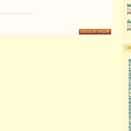
M
Pi
Př
Ř
ČS
Př
O
B
Z
1
H
D
H
C
K
H
L
L
H
M
O
R
R
S
T
V
K
V