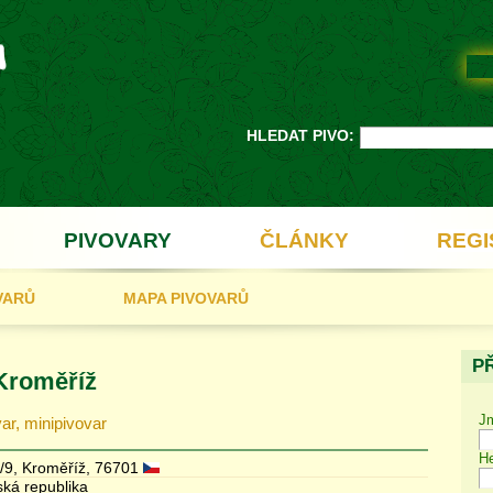
HLEDAT PIVO:
PIVOVARY
ČLÁNKY
REGI
VARŮ
MAPA PIVOVARŮ
P
Kroměříž
J
var, minipivovar
He
4/9, Kroměříž, 76701
ská republika