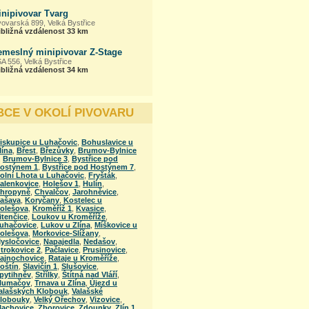
inipivovar Tvarg
vovarská 899, Velká Bystřice
ibližná vzdálenost 33 km
emeslný minipivovar Z-Stage
A 556, Velká Bystřice
ibližná vzdálenost 34 km
BCE V OKOLÍ PIVOVARU
iskupice u Luhačovic
,
Bohuslavice u
lína
,
Břest
,
Březůvky
,
Brumov-Bylnice
,
Brumov-Bylnice 3
,
Bystřice pod
ostýnem 1
,
Bystřice pod Hostýnem 7
,
olní Lhota u Luhačovic
,
Fryšták
,
alenkovice
,
Holešov 1
,
Hulín
,
hropyně
,
Chvalčov
,
Jarohněvice
,
ašava
,
Koryčany
,
Kostelec u
olešova
,
Kroměříž 1
,
Kvasice
,
itenčice
,
Loukov u Kroměříže
,
uhačovice
,
Lukov u Zlína
,
Míškovice u
olešova
,
Morkovice-Slížany
,
ysločovice
,
Napajedla
,
Nedašov
,
trokovice 2
,
Pačlavice
,
Prusinovice
,
ajnochovice
,
Rataje u Kroměříže
,
oštín
,
Slavičín 1
,
Slušovice
,
pytihněv
,
Střílky
,
Štítná nad Vláří
,
lumačov
,
Trnava u Zlína
,
Újezd u
alašských Klobouk
,
Valašské
lobouky
,
Velký Ořechov
,
Vizovice
,
lachovice
,
Zborovice
,
Zdounky
,
Zlín 1
,