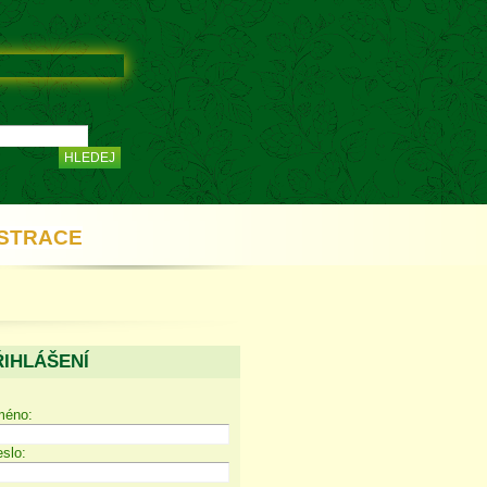
STRACE
ŘIHLÁŠENÍ
méno:
slo: