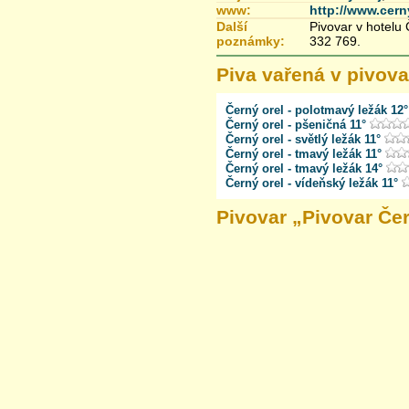
www:
http://www.cern
Další
Pivovar v hotelu 
poznámky:
332 769.
Piva vařená v pivova
Černý orel - polotmavý ležák 12°
Černý orel - pšeničná 11°
Černý orel - světlý ležák 11°
Černý orel - tmavý ležák 11°
Černý orel - tmavý ležák 14°
Černý orel - vídeňský ležák 11°
Pivovar „
Pivovar Če