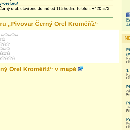
y-orel.eu/
Černý orel. otevřeno denně od 11ti hodin. Telefon: +420 573
F
ru „
Pivovar Černý Orel Kroměříž
“
Z
N
Pi
(
Na
Př
rný Orel Kroměříž
“ v mapě
1.
Ha
Př
Pi
Zá
Př
Pi
To
Př
Pi
Ko
Př