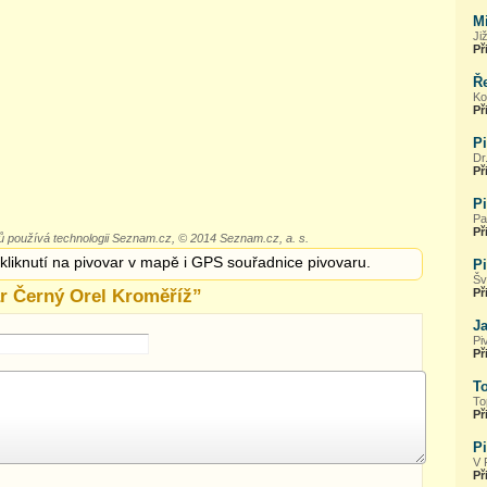
Mi
Ji
Př
Ř
Ko
Př
P
Dr
Př
P
Pa
Př
 používá technologii Seznam.cz, © 2014 Seznam.cz, a. s.
 kliknutí na pivovar v mapě i GPS souřadnice pivovaru.
P
Šv
r Černý Orel Kroměříž
”
Př
J
Pi
Př
T
To
Př
P
V 
Př