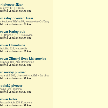
nipivovar Jižan
žní čtvrť III/11, Přerov
ibližná vzdálenost 21 km
emeslný pivovar Husar
válovice u Tištína 57, Koválovice-Osíčany
ibližná vzdálenost 24 km
ivovar Harley pub
. E. Beneše 512, Otrokovice
ibližná vzdálenost 24 km
ivovar Chmelnice
lackého 115, Napajedla
ibližná vzdálenost 25 km
ivovar Zlínský Švec Malenovice
ermova 101, Zlín-Malenovice
ibližná vzdálenost 30 km
arošovský pivovar
vovarská 303, Uherské Hradiště - Jarošov
ibližná vzdálenost 31 km
opolský pivovar
polná 224, Topolná
ibližná vzdálenost 32 km
ivovar Rotor
Pastouškách 205, Kunovice
ibližná vzdálenost 32 km