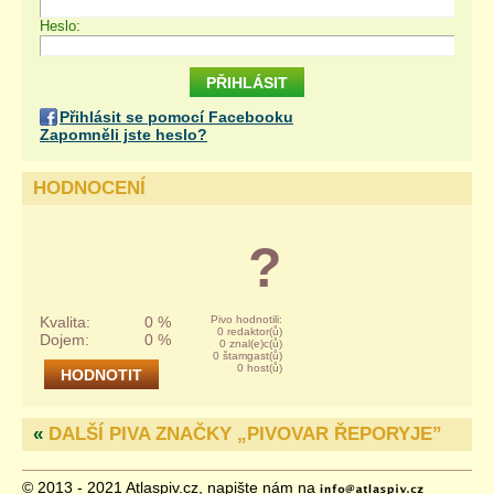
Heslo:
Přihlásit se pomocí Facebooku
Zapomněli jste heslo?
HODNOCENÍ
?
Kvalita:
0 %
Pivo hodnotili:
0 redaktor(ů)
Dojem:
0 %
0 znal(e)c(ů)
0 štamgast(ů)
0 host(ů)
«
DALŠÍ PIVA ZNAČKY „
PIVOVAR ŘEPORYJE
”
© 2013 - 2021 Atlaspiv.cz, napište nám na