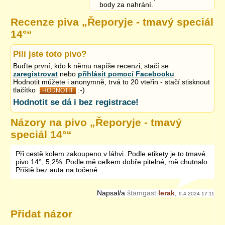
body za nahrání.
Recenze piva „
Řeporyje - tmavý speciál
14°
“
Pili jste toto pivo?
Buďte první, kdo k němu napíše recenzi, stačí se
zaregistrovat
nebo
přihlásit pomocí Facebooku
.
Hodnotit můžete i anonymně, trvá to 20 vteřin - stačí stisknout
tlačítko
:-)
HODNOTIT
Hodnotit se dá i bez registrace!
Názory na pivo „
Řeporyje - tmavý
speciál 14°
“
Při cestě kolem zakoupeno v láhvi. Podle etikety je to tmavé
pivo 14°, 5,2%. Podle mě celkem dobře pitelné, mě chutnalo.
Příště bez auta na točené.
Napsal/a
štamgast
lerak
,
9.4.2024 17:11
Přidat názor