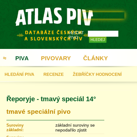
HLEDAT
PIVO:
≈
PIVA
PIVOVARY
ČLÁNKY
HLEDÁNÍ PIVA
RECENZE
ŽEBŘÍČKY HODNOCENÍ
REGISTRACE
Řeporyje - tmavý speciál 14°
tmavé speciální pivo
základní suroviny se
Suroviny
základní:
nepodařilo zjistit