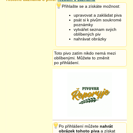
25.6.2018 19:04
Přihlašte se a získáte možnost:
upravovat a zakládat piva
psát si k pivům soukromé
poznámky
vytvářet seznam svých
oblíbených piv
nahrávat obrázky
Toto pivo zatím nikdo nemá mezi
oblíbenými. Můžete to změnit
po přihlášení.
Po přihlášení můžete
nahrát
obrázek tohoto piva
a získat