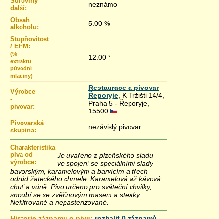
Suroviny
neznámo
další:
Obsah
5.00 %
alkoholu:
Stupňovitost
/ EPM:
(%
12.00 °
extraktu
původní
mladiny)
Restaurace a pivovar
Výrobce
Řeporyje
, K Tržišti 14/4,
-
Praha 5 - Řeporyje,
pivovar:
15500
Pivovarská
nezávislý pivovar
skupina:
Charakteristika
piva od
Je uvařeno z plzeňského sladu
výrobce:
ve spojení se speciálními slady –
bavorským, karamelovým a barvícím a třech
odrůd žateckého chmele. Karamelová až kávová
chuť a vůně. Pivo určeno pro sváteční chvilky,
snoubí se se zvěřinovým masem a steaky.
Nefiltrované a nepasterizované.
Historie záznamu o pivu:
rozbalit 0 záznamů