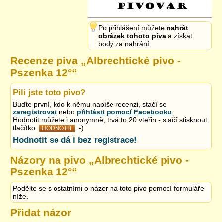
Po přihlášení můžete
nahrát
obrázek tohoto piva
a získat
body za nahrání.
Recenze piva „
Albrechtické pivo -
Pszenka 12°
“
Pili jste toto pivo?
Buďte první, kdo k němu napíše recenzi, stačí se
zaregistrovat
nebo
přihlásit pomocí Facebooku
.
Hodnotit můžete i anonymně, trvá to 20 vteřin - stačí stisknout
tlačítko
:-)
HODNOTIT
Hodnotit se dá i bez registrace!
Názory na pivo „
Albrechtické pivo -
Pszenka 12°
“
Podělte se s ostatními o názor na toto pivo pomocí formuláře
níže.
Přidat názor