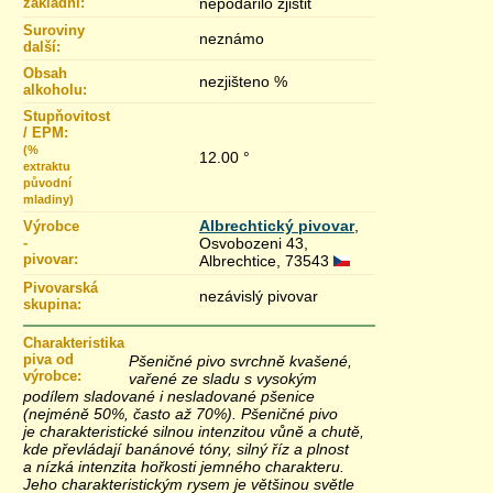
základní:
nepodařilo zjistit
Suroviny
neznámo
další:
Obsah
nezjišteno %
alkoholu:
Stupňovitost
/ EPM:
(%
12.00 °
extraktu
původní
mladiny)
Albrechtický pivovar
,
Výrobce
-
Osvobozeni 43,
pivovar:
Albrechtice, 73543
Pivovarská
nezávislý pivovar
skupina:
Charakteristika
piva od
Pšeničné pivo svrchně kvašené,
výrobce:
vařené ze sladu s vysokým
podílem sladované i nesladované pšenice
(nejméně 50%, často až 70%). Pšeničné pivo
je charakteristické silnou intenzitou vůně a chutě,
kde převládají banánové tóny, silný říz a plnost
a nízká intenzita hořkosti jemného charakteru.
Jeho charakteristickým rysem je většinou světle