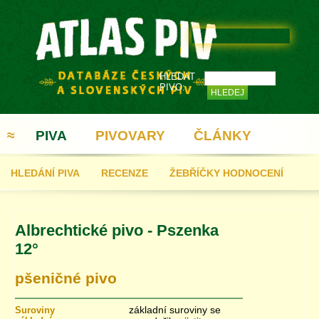
HLEDAT
PIVO:
≈
PIVA
PIVOVARY
ČLÁNKY
HLEDÁNÍ PIVA
RECENZE
ŽEBŘÍČKY HODNOCENÍ
REGISTRACE
Albrechtické pivo - Pszenka
12°
pšeničné pivo
základní suroviny se
Suroviny