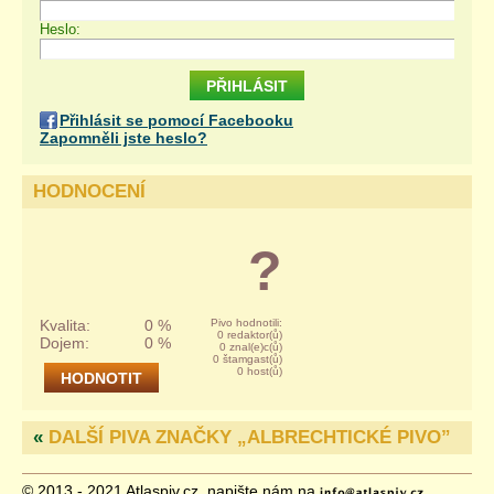
Heslo:
Přihlásit se pomocí Facebooku
Zapomněli jste heslo?
HODNOCENÍ
?
Kvalita:
0 %
Pivo hodnotili:
0 redaktor(ů)
Dojem:
0 %
0 znal(e)c(ů)
0 štamgast(ů)
0 host(ů)
«
DALŠÍ PIVA ZNAČKY „
ALBRECHTICKÉ PIVO
”
© 2013 - 2021 Atlaspiv.cz, napište nám na