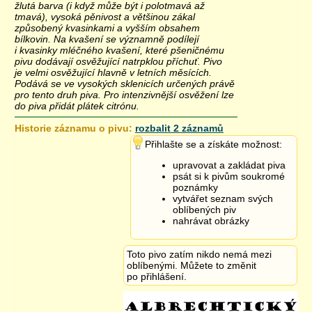
žlutá barva (i když může být i polotmavá až
tmavá), vysoká pěnivost a většinou zákal
způsobený kvasinkami a vyšším obsahem
bílkovin. Na kvašení se významně podílejí
i kvasinky mléčného kvašení, které pšeničnému
pivu dodávají osvěžující natrpklou příchuť. Pivo
je velmi osvěžující hlavně v letních měsících.
Podává se ve vysokých sklenicích určených právě
pro tento druh piva. Pro intenzivnější osvěžení lze
do piva přidát plátek citrónu.
Historie záznamu o pivu:
rozbalit 2 záznamů
2.12.2014 22:08
Přihlašte se a získáte možnost:
upravovat a zakládat piva
psát si k pivům soukromé
poznámky
vytvářet seznam svých
oblíbených piv
nahrávat obrázky
Toto pivo zatím nikdo nemá mezi
oblíbenými. Můžete to změnit
po přihlášení.