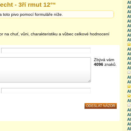
A
echt - 3ří rmut 12°
“
A
A
a toto pivo pomocí formuláře níže.
A
Al
Al
Al
or na chuť, vůni, charakteristiku a vůbec celkové hodnocení
A
Al
Al
Al
Al
Zbývá vám
A
4096
znaků.
A
Al
Al
Al
A
Al
Al
A
Al
Al