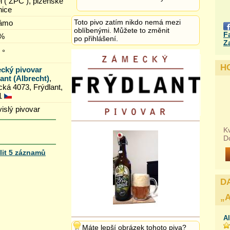
 ( ŽPČ ), plzeňské
nice
Toto pivo zatím nikdo nemá mezi
ámo
oblíbenými. Můžete to změnit
F
 %
po přihlášení.
Z
 °
H
cký pivovar
ant (Albrecht)
,
cká 4073, Frýdlant,
1
islý pivovar
Kv
D
lit 5 záznamů
D
„
Al
Máte lepší obrázek tohoto piva?