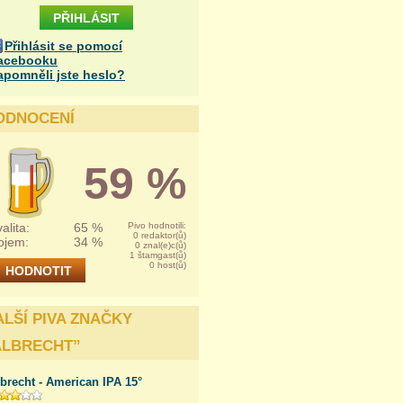
Přihlásit se pomocí
acebooku
apomněli jste heslo?
ODNOCENÍ
59 %
alita:
65 %
Pivo hodnotili:
0 redaktor(ů)
ojem:
34 %
0 znal(e)c(ů)
1 štamgast(ů)
0 host(ů)
ALŠÍ PIVA ZNAČKY
ALBRECHT
”
brecht - American IPA 15°