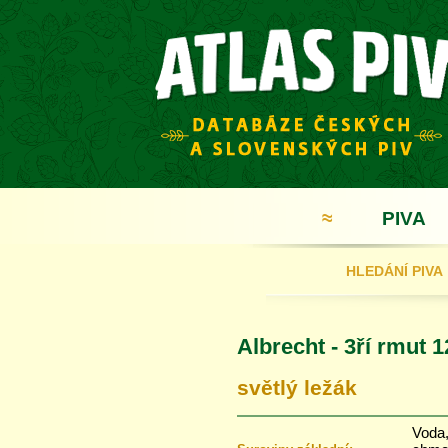
≈
PIVA
HLEDÁNÍ PIVA
Albrecht - 3ří rmut 1
světlý ležák
Voda