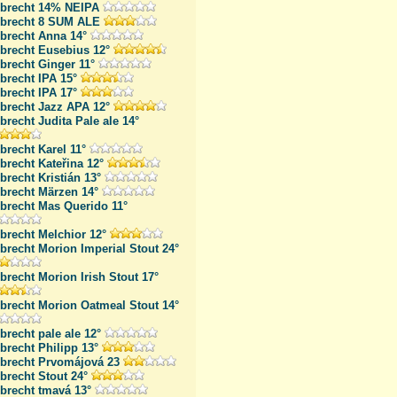
lbrecht 14% NEIPA
lbrecht 8 SUM ALE
lbrecht Anna 14°
lbrecht Eusebius 12°
brecht Ginger 11°
brecht IPA 15°
brecht IPA 17°
lbrecht Jazz APA 12°
brecht Judita Pale ale 14°
brecht Karel 11°
brecht Kateřina 12°
brecht Kristián 13°
lbrecht Märzen 14°
lbrecht Mas Querido 11°
brecht Melchior 12°
brecht Morion Imperial Stout 24°
brecht Morion Irish Stout 17°
lbrecht Morion Oatmeal Stout 14°
brecht pale ale 12°
brecht Philipp 13°
lbrecht Prvomájová 23
brecht Stout 24°
brecht tmavá 13°