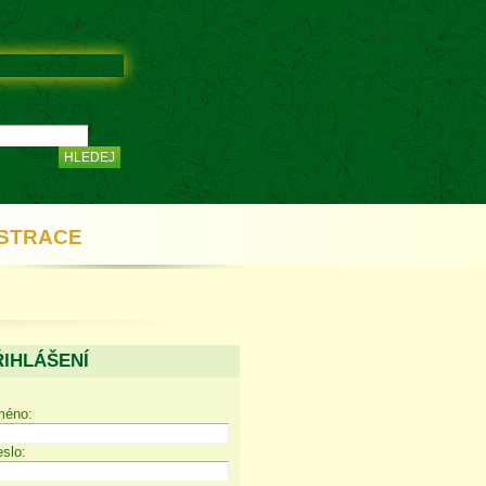
STRACE
ŘIHLÁŠENÍ
méno:
slo: