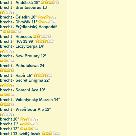
brecht - Andělská 18°
brecht - Brontosourus 13°
brecht - Čeledín 10°
brecht - Divočák 11°
brecht - Frýdlantský Hospodář
°
brecht - Hibiscus
brecht - IPA 19,99°
brecht - Liczyrzerpa 14°
lbrecht - New Broumy 12°
lbrecht - Pohutukawa 24
brecht - Rapír 16°
brecht - Secret Enigma 22°
brecht - Sorachi Ace 10°
brecht - Valentýnský Märzen 14°
brecht - Višeň Sour Ale 12°
brecht 10°
brecht 11°
brecht 12°
brecht 13 světlý ležák