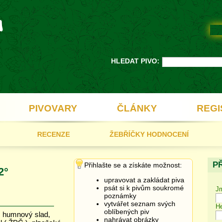
HLEDAT PIVO:
PIVOVARY
ČLÁNKY
REGI
RECENZE
ŽEBŘÍČKY HODNOCENÍ
P
Přihlašte se a získáte možnost:
2°
upravovat a zakládat piva
psát si k pivům soukromé
J
poznámky
vytvářet seznam svých
He
oblíbených piv
, humnový slad,
nahrávat obrázky