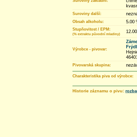
chmel
Suroviny základní:
kvas
nezn
Suroviny další:
5.00
Obsah alkoholu:
Stupňovitost / EPM:
12.00
(% extraktu původní mladiny)
Záme
Frýdl
Výrobce - pivovar:
Hejni
4640
nezáv
Pivovarská skupina:
Charakteristika piva od výrobce:
Historie záznamu o pivu:
rozba
8.12.2019 18:57
19.11.2019 16:39
19.11.2019 16:37