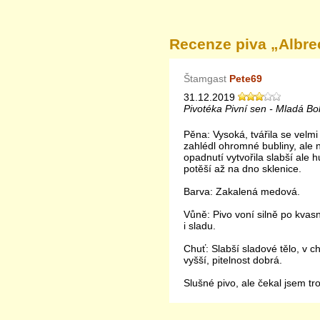
Recenze piva „
Albrec
Štamgast
Pete69
31.12.2019
Pivotéka Pivní sen - Mladá Bo
Pěna: Vysoká, tvářila se velmi
zahlédl ohromné bubliny, ale 
opadnutí vytvořila slabší ale h
potěší až na dno sklenice.
Barva: Zakalená medová.
Vůně: Pivo voní silně po kvas
i sladu.
Chuť: Slabší sladové tělo, v 
vyšší, pitelnost dobrá.
Slušné pivo, ale čekal jsem tr