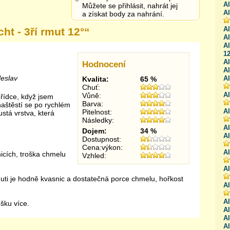
Al
Můžete se přihlásit, nahrát jej
Al
a získat body za nahrání.
Al
ht - 3ří rmut 12°
“
Al
Al
12
Al
Hodnocení
Al
leslav
Al
Kvalita:
65 %
Chuť:
A
Vůně:
 řídce, když jsem
Barva:
naštěstí se po rychlém
A
Pitelnost:
ustá vrstva, která
Následky:
Al
Dojem:
34 %
Al
Dostupnost:
Cena:výkon:
Al
nicích, troška chmelu
Vzhled:
Al
chuti je hodně kvasnic a dostatečná porce chmelu, hořkost
Al
Al
ošku více.
Al
Al
Al