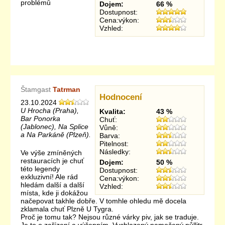
problémů
Dojem:
66 %
Dostupnost:
Cena:výkon:
Vzhled:
Štamgast
Tatrman
Hodnocení
23.10.2024
U Hrocha (Praha),
Kvalita:
43 %
Bar Ponorka
Chuť:
(Jablonec), Na Splice
Vůně:
a Na Parkáně (Plzeň).
Barva:
Pitelnost:
Následky:
Ve výše zmíněných
restauracích je chuť
Dojem:
50 %
této legendy
Dostupnost:
exkluzivní! Ale rád
Cena:výkon:
hledám další a další
Vzhled:
místa, kde ji dokážou
načepovat takhle dobře. V tomhle ohledu mě docela
zklamala chuť Plzně U Tygra.
Proč je tomu tak? Nejsou různé várky piv, jak se traduje.