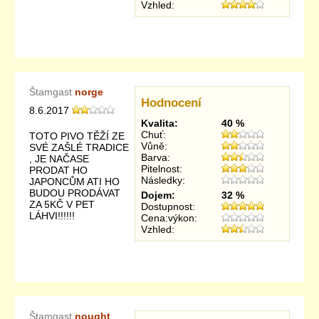
Vzhled:
Štamgast
norge
Hodnocení
8.6.2017
Kvalita:
40 %
Chuť:
TOTO PIVO TĚŽÍ ZE
Vůně:
SVÉ ZAŠLÉ TRADICE
Barva:
, JE NAČASE
Pitelnost:
PRODAT HO
Následky:
JAPONCŮM ATI HO
BUDOU PRODÁVAT
Dojem:
32 %
ZA 5KČ V PET
Dostupnost:
LÁHVI!!!!!!
Cena:výkon:
Vzhled:
Štamgast
nought