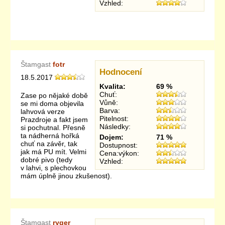
Vzhled:
Štamgast
fotr
Hodnocení
18.5.2017
Kvalita:
69 %
Chuť:
Zase po nějaké době
Vůně:
se mi doma objevila
Barva:
lahvová verze
Pitelnost:
Prazdroje a fakt jsem
Následky:
si pochutnal. Přesně
ta nádherná hořká
Dojem:
71 %
chuť na závěr, tak
Dostupnost:
jak má PU mít. Velmi
Cena:výkon:
dobré pivo (tedy
Vzhled:
v lahvi, s plechovkou
mám úplně jinou zkušenost).
Štamgast
ryger