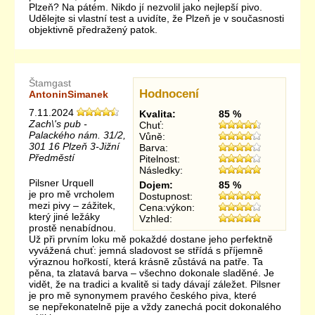
Plzeň? Na pátém. Nikdo jí nezvolil jako nejlepší pivo.
Udělejte si vlastní test a uvidíte, že Plzeň je v současnosti
objektivně předražený patok.
Štamgast
Hodnocení
AntoninSimanek
7.11.2024
Kvalita:
85 %
Zach\'s pub -
Chuť:
Palackého nám. 31/2,
Vůně:
301 16 Plzeň 3-Jižní
Barva:
Předměstí
Pitelnost:
Následky:
Pilsner Urquell
Dojem:
85 %
je pro mě vrcholem
Dostupnost:
mezi pivy – zážitek,
Cena:výkon:
který jiné ležáky
Vzhled:
prostě nenabídnou.
Už při prvním loku mě pokaždé dostane jeho perfektně
vyvážená chuť: jemná sladovost se střídá s příjemně
výraznou hořkostí, která krásně zůstává na patře. Ta
pěna, ta zlatavá barva – všechno dokonale sladěné. Je
vidět, že na tradici a kvalitě si tady dávají záležet. Pilsner
je pro mě synonymem pravého českého piva, které
se nepřekonatelně pije a vždy zanechá pocit dokonalého