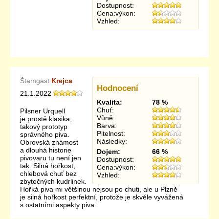
Dostupnost:
Cena:výkon:
Vzhled:
Štamgast
Krejca
Hodnocení
21.1.2022
Kvalita:
78 %
Chuť:
Pilsner Urquell
Vůně:
je prostě klasika,
Barva:
takový prototyp
Pitelnost:
správného piva.
Následky:
Obrovská známost
a dlouhá historie
Dojem:
66 %
pivovaru tu není jen
Dostupnost:
tak. Silná hořkost,
Cena:výkon:
chlebová chuť bez
Vzhled:
zbytečných kudrlinek.
Hořká piva mi většinou nejsou po chuti, ale u Plzně
je silná hořkost perfektní, protože je skvěle vyvážená
s ostatními aspekty piva.