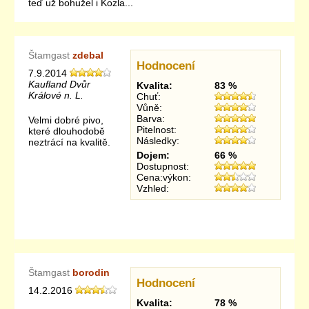
teď už bohužel i Kozla...
Štamgast
zdebal
Hodnocení
7.9.2014
Kaufland Dvůr
Kvalita:
83 %
Králové n. L.
Chuť:
Vůně:
Barva:
Velmi dobré pivo,
Pitelnost:
které dlouhodobě
Následky:
neztrácí na kvalitě.
Dojem:
66 %
Dostupnost:
Cena:výkon:
Vzhled:
Štamgast
borodin
Hodnocení
14.2.2016
Kvalita:
78 %