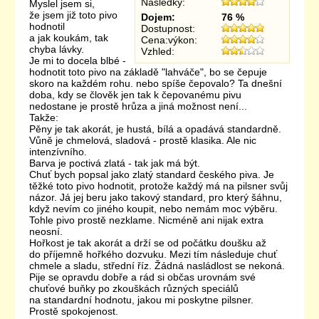
Následky:
Myslel jsem si,
že jsem již toto pivo
Dojem:
76 %
hodnotil
Dostupnost:
a jak koukám, tak
Cena:výkon:
chyba lávky.
Vzhled:
Je mi to docela blbé -
hodnotit toto pivo na základě "lahváče", bo se čepuje
skoro na každém rohu. nebo spíše čepovalo? Ta dnešní
doba, kdy se člověk jen tak k čepovanému pivu
nedostane je prostě hrůza a jiná možnost není...
Takže:
Pěny je tak akorát, je hustá, bílá a opadává standardně.
Vůně je chmelová, sladová - prostě klasika. Ale nic
intenzívního.
Barva je poctivá zlatá - tak jak má být.
Chuť bych popsal jako zlatý standard českého piva. Je
těžké toto pivo hodnotit, protože každý má na pilsner svůj
názor. Já jej beru jako takový standard, pro který šáhnu,
když nevím co jiného koupit, nebo nemám moc výběru.
Tohle pivo prostě nezklame. Nicméně ani nijak extra
neosní.
Hořkost je tak akorát a drží se od počátku doušku až
do příjemně hořkého dozvuku. Mezi tím následuje chuť
chmele a sladu, střední říz. Žádná nasládlost se nekoná.
Pije se opravdu dobře a rád si občas urovnám své
chuťové buňky po zkouškách různých speciálů
na standardní hodnotu, jakou mi poskytne pilsner.
Prostě spokojenost.