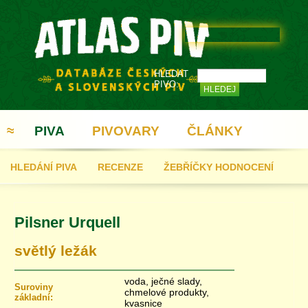
HLEDAT
PIVO:
≈
PIVA
PIVOVARY
ČLÁNKY
HLEDÁNÍ PIVA
RECENZE
ŽEBŘÍČKY HODNOCENÍ
REGISTRACE
Pilsner Urquell
světlý ležák
voda, ječné slady,
Suroviny
chmelové produkty,
základní:
kvasnice