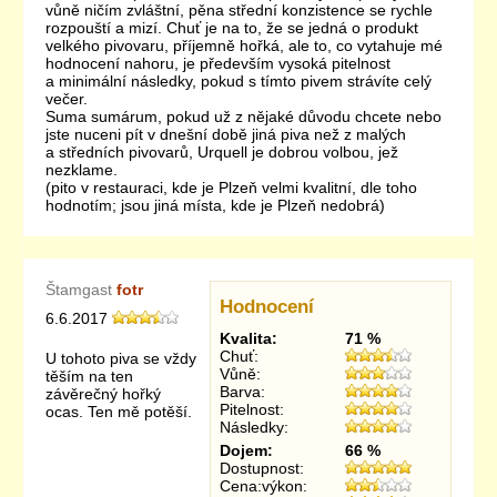
vůně ničím zvláštní, pěna střední konzistence se rychle
rozpouští a mizí. Chuť je na to, že se jedná o produkt
velkého pivovaru, příjemně hořká, ale to, co vytahuje mé
hodnocení nahoru, je především vysoká pitelnost
a minimální následky, pokud s tímto pivem strávíte celý
večer.
Suma sumárum, pokud už z nějaké důvodu chcete nebo
jste nuceni pít v dnešní době jiná piva než z malých
a středních pivovarů, Urquell je dobrou volbou, jež
nezklame.
(pito v restauraci, kde je Plzeň velmi kvalitní, dle toho
hodnotím; jsou jiná místa, kde je Plzeň nedobrá)
Štamgast
fotr
Hodnocení
6.6.2017
Kvalita:
71 %
Chuť:
U tohoto piva se vždy
Vůně:
těším na ten
Barva:
závěrečný hořký
Pitelnost:
ocas. Ten mě potěší.
Následky:
Dojem:
66 %
Dostupnost:
Cena:výkon: