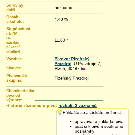
Suroviny
neznámo
další:
Obsah
4.40 %
alkoholu:
Stupňovitost
/ EPM:
(%
11.80 °
extraktu
původní
mladiny)
Pivovar Plzeňský
Výrobce
-
Prazdroj
, U Prazdroje 7,
pivovar:
Plzeň, 30497
Pivovarská
Plzeňský Prazdroj
skupina:
Charakteristika
piva od
výrobce:
Historie záznamu o pivu:
rozbalit 3 záznamů
23.10.2024 07:52
Přihlašte se a získáte možnost:
10.9.2014 21:31
upravovat a zakládat piva
19.1.2014 16:47
psát si k pivům soukromé
poznámky