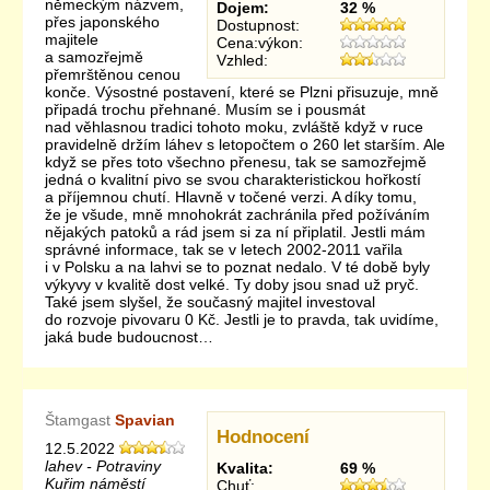
německým názvem,
Dojem:
32 %
přes japonského
Dostupnost:
majitele
Cena:výkon:
a samozřejmě
Vzhled:
přemrštěnou cenou
konče. Výsostné postavení, které se Plzni přisuzuje, mně
připadá trochu přehnané. Musím se i pousmát
nad věhlasnou tradici tohoto moku, zvláště když v ruce
pravidelně držím láhev s letopočtem o 260 let starším. Ale
když se přes toto všechno přenesu, tak se samozřejmě
jedná o kvalitní pivo se svou charakteristickou hořkostí
a příjemnou chutí. Hlavně v točené verzi. A díky tomu,
že je všude, mně mnohokrát zachránila před požíváním
nějakých patoků a rád jsem si za ní připlatil. Jestli mám
správné informace, tak se v letech 2002-2011 vařila
i v Polsku a na lahvi se to poznat nedalo. V té době byly
výkyvy v kvalitě dost velké. Ty doby jsou snad už pryč.
Také jsem slyšel, že současný majitel investoval
do rozvoje pivovaru 0 Kč. Jestli je to pravda, tak uvidíme,
jaká bude budoucnost…
Štamgast
Spavian
Hodnocení
12.5.2022
lahev - Potraviny
Kvalita:
69 %
Kuřim náměstí
Chuť: