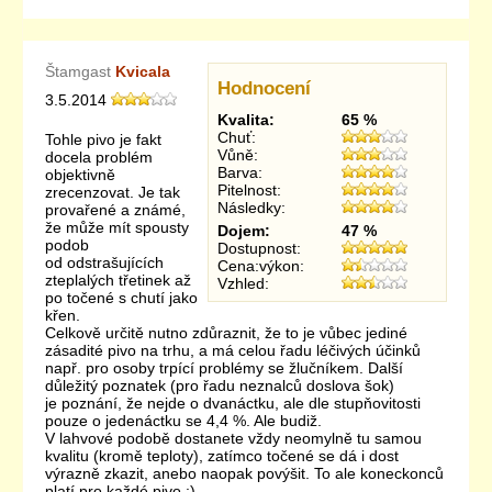
Štamgast
Kvicala
Hodnocení
3.5.2014
Kvalita:
65 %
Chuť:
Tohle pivo je fakt
Vůně:
docela problém
Barva:
objektivně
Pitelnost:
zrecenzovat. Je tak
Následky:
provařené a známé,
že může mít spousty
Dojem:
47 %
podob
Dostupnost:
od odstrašujících
Cena:výkon:
zteplalých třetinek až
Vzhled:
po točené s chutí jako
křen.
Celkově určitě nutno zdůraznit, že to je vůbec jediné
zásadité pivo na trhu, a má celou řadu léčivých účinků
např. pro osoby trpící problémy se žlučníkem. Další
důležitý poznatek (pro řadu neznalců doslova šok)
je poznání, že nejde o dvanáctku, ale dle stupňovitosti
pouze o jedenáctku se 4,4 %. Ale budiž.
V lahvové podobě dostanete vždy neomylně tu samou
kvalitu (kromě teploty), zatímco točené se dá i dost
výrazně zkazit, anebo naopak povýšit. To ale koneckonců
platí pro každé pivo :)