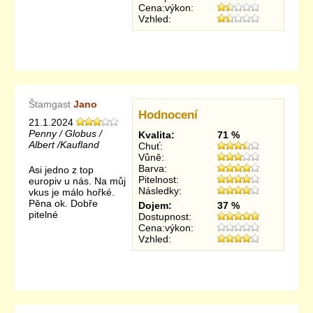
Cena:výkon:
Vzhled:
Štamgast
Jano
Hodnocení
21.1.2024
Penny / Globus /
Kvalita:
71 %
Albert /Kaufland
Chuť:
Vůně:
Barva:
Asi jedno z top
Pitelnost:
europiv u nás. Na můj
Následky:
vkus je málo hořké.
Pěna ok. Dobře
Dojem:
37 %
pitelné
Dostupnost:
Cena:výkon:
Vzhled: