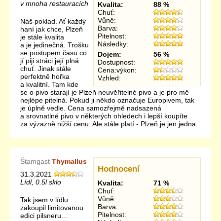
v mnoha restauracích
Kvalita:
88 %
Chuť:
Vůně:
Náš poklad. Ať každý
Barva:
haní jak chce, Plzeň
Pitelnost:
je stále kvalita
Následky:
a je jedinečná. Trošku
se postupem času co
Dojem:
56 %
jí piji stráci její plná
Dostupnost:
chuť. Jinak stále
Cena:výkon:
perfektně hořka
Vzhled:
a kvalitní. Tam kde
se o pivo starají je Plzeň neuvěřitelné pivo a je pro mě
nejlépe pitelná. Pokud ji někdo označuje Europivem, tak
je úplně vedle. Cena samozřejmě nadsazená
a srovnatlné pivo v některých ohledech i lepší koupíte
za výzazně nižší cenu. Ale stále platí - Plzeň je jen jedna.
Štamgast
Thymallus
Hodnocení
31.3.2021
Lídl, 0.5l sklo
Kvalita:
71 %
Chuť:
Vůně:
Tak jsem v lídlu
Barva:
zakoupil limitovanou
Pitelnost:
edici pilsneru...