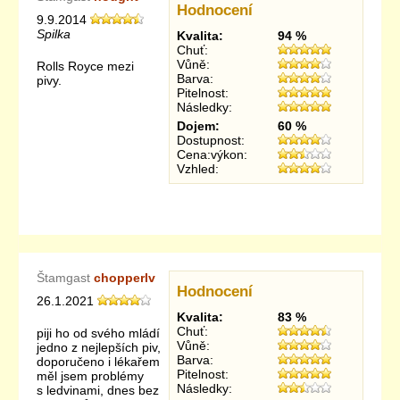
Hodnocení
9.9.2014
Spilka
Kvalita:
94 %
Chuť:
Vůně:
Rolls Royce mezi
Barva:
pivy.
Pitelnost:
Následky:
Dojem:
60 %
Dostupnost:
Cena:výkon:
Vzhled:
Štamgast
chopperlv
Hodnocení
26.1.2021
Kvalita:
83 %
Chuť:
piji ho od svého mládí
Vůně:
jedno z nejlepších piv,
Barva:
doporučeno i lékařem
Pitelnost:
měl jsem problémy
Následky:
s ledvinami, dnes bez