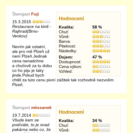
Štamgast
Fuji
Hodnocení
15.3.2015
Restaurace na kině -
Kvalita:
58 %
Rajhrad(Brno-
Chuť:
Venkov)
Vůně:
Barva:
Pitelnost:
Nevím jak ostatní,
Následky:
ale pro mě Plzeň už
není Plzeň.Jednak
Dojem:
47 %
cena nenadchne
Dostupnost:
a chuťově za tu dobu
Cena:výkon:
co ho piju je taky
Vzhled:
jinde.Pokud bych
chtěl za tuto cenu pivní zážitek tak rozhodně nezvolím
Plzeň.
Štamgast
miissanek
Hodnocení
19.7.2014
Všude kam se
Kvalita:
34 %
podíváte, to je snad
Chuť:
pakárna nebo co, že
Vůně: