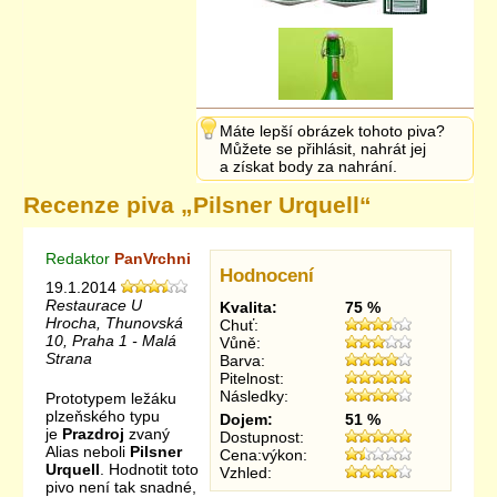
Máte lepší obrázek tohoto piva?
Můžete se přihlásit, nahrát jej
a získat body za nahrání.
Recenze piva „
Pilsner Urquell
“
Redaktor
PanVrchni
Hodnocení
19.1.2014
Restaurace U
Kvalita:
75 %
Hrocha, Thunovská
Chuť:
10, Praha 1 - Malá
Vůně:
Strana
Barva:
Pitelnost:
Následky:
Prototypem ležáku
plzeňského typu
Dojem:
51 %
je
Prazdroj
zvaný
Dostupnost:
Alias neboli
Pilsner
Cena:výkon:
Urquell
. Hodnotit toto
Vzhled:
pivo není tak snadné,