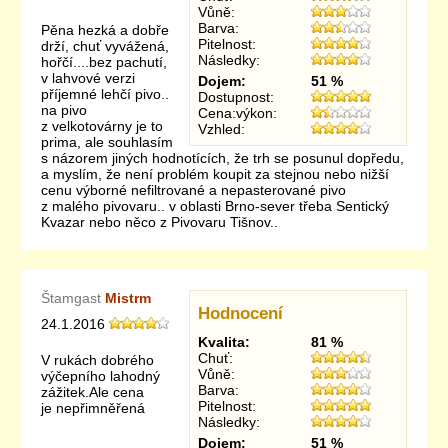
Vůně:
Barva:
Pěna hezká a dobře
Pitelnost:
drží, chuť vyvážená,
Následky:
hořčí....bez pachutí,
v lahvové verzi
Dojem:
51 %
příjemné lehčí pivo..
Dostupnost:
na pivo
Cena:výkon:
z velkotovárny je to
Vzhled:
prima, ale souhlasím
s názorem jiných hodnotících, že trh se posunul dopředu,
a myslím, že není problém koupit za stejnou nebo nižší
cenu výborné nefiltrované a nepasterované pivo
z malého pivovaru.. v oblasti Brno-sever třeba Sentický
Kvazar nebo něco z Pivovaru Tišnov..
Štamgast
Mistrm
Hodnocení
24.1.2016
Kvalita:
81 %
Chuť:
V rukách dobrého
Vůně:
výčepního lahodný
Barva:
zážitek.Ale cena
Pitelnost:
je nepřimněřená
Následky:
Dojem:
51 %