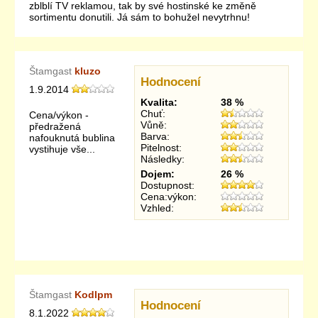
zblblí TV reklamou, tak by své hostinské ke změně
sortimentu donutili. Já sám to bohužel nevytrhnu!
Štamgast
kluzo
Hodnocení
1.9.2014
Kvalita:
38 %
Chuť:
Cena/výkon -
Vůně:
předražená
Barva:
nafouknutá bublina
Pitelnost:
vystihuje vše...
Následky:
Dojem:
26 %
Dostupnost:
Cena:výkon:
Vzhled:
Štamgast
Kodlpm
Hodnocení
8.1.2022