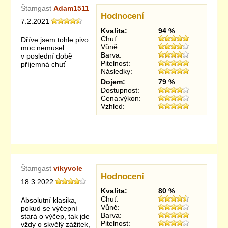
Štamgast
Adam1511
Hodnocení
7.2.2021
Kvalita:
94 %
Chuť:
Dříve jsem tohle pivo
Vůně:
moc nemusel
Barva:
v poslední době
Pitelnost:
příjemná chuť
Následky:
Dojem:
79 %
Dostupnost:
Cena:výkon:
Vzhled:
Štamgast
vikyvole
Hodnocení
18.3.2022
Kvalita:
80 %
Chuť:
Absolutní klasika,
Vůně:
pokud se výčepní
Barva:
stará o výčep, tak jde
Pitelnost:
vždy o skvělý zážitek,