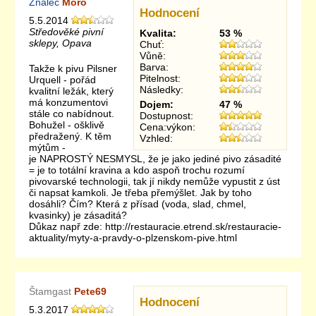
Znalec
Moro
Hodnocení
5.5.2014
Středověké pivní
Kvalita:
53 %
sklepy, Opava
Chuť:
Vůně:
Barva:
Takže k pivu Pilsner
Pitelnost:
Urquell - pořád
Následky:
kvalitní ležák, který
má konzumentovi
Dojem:
47 %
stále co nabídnout.
Dostupnost:
Bohužel - ošklivě
Cena:výkon:
předražený. K těm
Vzhled:
mýtům -
je NAPROSTÝ NESMYSL, že je jako jediné pivo zásadité
= je to totální kravina a kdo aspoň trochu rozumí
pivovarské technologii, tak jí nikdy nemůže vypustit z úst
či napsat kamkoli. Je třeba přemýšlet. Jak by toho
dosáhli? Čím? Která z přísad (voda, slad, chmel,
kvasinky) je zásaditá?
Důkaz např zde: http://restauracie.etrend.sk/restauracie-
aktuality/myty-a-pravdy-o-plzenskom-pive.html
Štamgast
Pete69
Hodnocení
5.3.2017