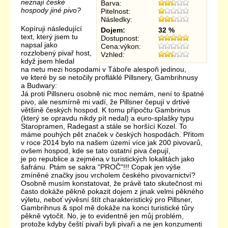
neznají české
Barva:
hospody jiné pivo?
Pitelnost:
Následky:
Kopíruji následující
Dojem:
32 %
text, který jsem tu
Dostupnost:
napsal jako
Cena:výkon:
rozzlobený pivař host,
Vzhled:
když jsem hledal
na netu mezi hospodami v Táboře alespoň jedinou,
ve které by se netočily profláklé Pillsnery, Gambrihnusy
a Budwary:
Já proti Pillsneru osobně nic moc nemám, není to špatné
pivo, ale nesmírně mi vadí, že Pillsner čepují v drtivé
většině českých hospod. K tomu připočtu Gambrinus
(který se opravdu nikdy pít nedal) a euro-splašky typu
Staropramen, Radegast a stále se horšící Kozel. To
máme pouhých pět značek v českých hospodách. Přitom
v roce 2014 bylo na našem území více jak 200 pivovarů,
ovšem hospod, kde se tato ostatní piva čepují,
je po republice a zejména v turistických lokalitách jako
šafránu. Ptám se sakra "PROČ"!!! Copak jen výše
zmíněné značky jsou vrcholem českého pivovarnictví?
Osobně musím konstatovat, že právě tato skutečnost mi
často dokáže pěkně pokazit dojem z jinak velmi pěkného
výletu, neboť vývěsní štít charakteristický pro Pillsner,
Gambrihnus & spol mě dokáže na konci turistické tůry
pěkně vytočit. No, je to evidentně jen můj problém,
protože kdyby čeští pivaři byli pivaři a ne jen konzumenti