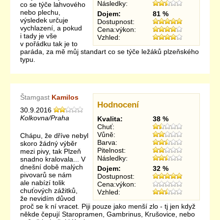
Následky:
co se týče lahvového
nebo plechu,
Dojem:
81 %
výsledek určuje
Dostupnost:
vychlazení, a pokud
Cena:výkon:
i tady je vše
Vzhled:
v pořádku tak je to
paráda, za mě můj standart co se týče ležáků plzeňského
typu.
Štamgast
Kamilos
Hodnocení
30.9.2016
Kolkovna/Praha
Kvalita:
38 %
Chuť:
Vůně:
Chápu, že dříve nebyl
Barva:
skoro žádný výběr
Pitelnost:
mezi pivy, tak Plzeň
Následky:
snadno kralovala... V
dnešní době malých
Dojem:
32 %
pivovarů se nám
Dostupnost:
ale nabízí tolik
Cena:výkon:
chuťových zážitků,
Vzhled:
že nevidím důvod
proč se k ní vracet. Piji pouze jako menší zlo - tj jen když
někde čepují Staropramen, Gambrinus, Krušovice, nebo