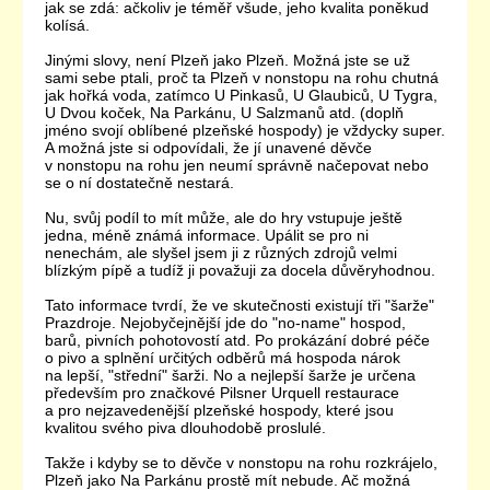
jak se zdá: ačkoliv je téměř všude, jeho kvalita poněkud
kolísá.
Jinými slovy, není Plzeň jako Plzeň. Možná jste se už
sami sebe ptali, proč ta Plzeň v nonstopu na rohu chutná
jak hořká voda, zatímco U Pinkasů, U Glaubiců, U Tygra,
U Dvou koček, Na Parkánu, U Salzmanů atd. (doplň
jméno svojí oblíbené plzeňské hospody) je vždycky super.
A možná jste si odpovídali, že jí unavené děvče
v nonstopu na rohu jen neumí správně načepovat nebo
se o ní dostatečně nestará.
Nu, svůj podíl to mít může, ale do hry vstupuje ještě
jedna, méně známá informace. Upálit se pro ni
nenechám, ale slyšel jsem ji z různých zdrojů velmi
blízkým pípě a tudíž ji považuji za docela důvěryhodnou.
Tato informace tvrdí, že ve skutečnosti existují tři "šarže"
Prazdroje. Nejobyčejnější jde do "no-name" hospod,
barů, pivních pohotovostí atd. Po prokázání dobré péče
o pivo a splnění určitých odběrů má hospoda nárok
na lepší, "střední" šarži. No a nejlepší šarže je určena
především pro značkové Pilsner Urquell restaurace
a pro nejzavedenější plzeňské hospody, které jsou
kvalitou svého piva dlouhodobě proslulé.
Takže i kdyby se to děvče v nonstopu na rohu rozkrájelo,
Plzeň jako Na Parkánu prostě mít nebude. Ač možná