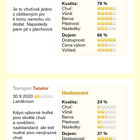
Kvalita:
78 %
Chuť:
Je to chuťové jedno
Vůně:
z oblíbených piv
Barva:
k tomu nemohu víc
Pitelnost:
dodat. Naposledy
Následky:
jsem pil v plechovce
Dojem:
66 %
Dostupnost:
Cena:výkon:
Vzhled:
Štamgast
Tazator
Hodnocení
30.9.2020
Lanškroun
Kvalita:
24 %
Chuť:
Vůně:
Kdysi výborné hořké
Barva:
pivo skvělé chuti
Pitelnost:
a osvěžení,
Následky:
nadstandard, ale teď
nudné pivo nevýrazné
Dojem:
37 %
chuti.
Dostupnost: