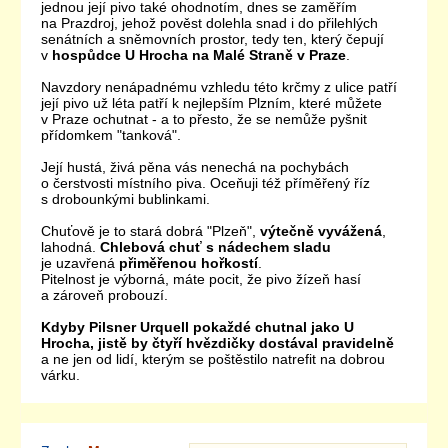
jednou její pivo také ohodnotím, dnes se zaměřím
na Prazdroj, jehož pověst dolehla snad i do přilehlých
senátních a sněmovních prostor, tedy ten, který čepují
v
hospůdce U Hrocha na Malé Straně v Praze
.
Navzdory nenápadnému vzhledu této krčmy z ulice patří
její pivo už léta patří k nejlepším Plzním, které můžete
v Praze ochutnat - a to přesto, že se nemůže pyšnit
přídomkem "tanková".
Její hustá, živá pěna vás nenechá na pochybách
o čerstvosti místního piva. Oceňuji též příměřený říz
s drobounkými bublinkami.
Chuťově je to stará dobrá "Plzeň",
výtečně vyvážená
,
lahodná.
Chlebová chuť s nádechem sladu
je uzavřená
přiměřenou hořkostí
.
Pitelnost je výborná, máte pocit, že pivo žízeň hasí
a zároveň probouzí.
Kdyby Pilsner Urquell pokaždé chutnal jako U
Hrocha, jistě by čtyří hvězdičky dostával pravidelně
a ne jen od lidí, kterým se poštěstilo natrefit na dobrou
várku.