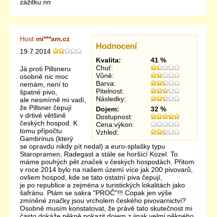
zážitku.nn
Host
mi***am.cz
Hodnocení
19.7.2014
Kvalita:
41 %
Chuť:
Já proti Pillsneru
Vůně:
osobně nic moc
Barva:
nemám, není to
Pitelnost:
špatné pivo,
Následky:
ale nesmírně mi vadí,
že Pillsner čepují
Dojem:
32 %
v drtivé většině
Dostupnost:
českých hospod. K
Cena:výkon:
tomu připočtu
Vzhled:
Gambrinus (který
se opravdu nikdy pít nedal) a euro-splašky typu
Staropramen, Radegast a stále se horšící Kozel. To
máme pouhých pět značek v českých hospodách. Přitom
v roce 2014 bylo na našem území více jak 200 pivovarů,
ovšem hospod, kde se tato ostatní piva čepují,
je po republice a zejména v turistických lokalitách jako
šafránu. Ptám se sakra "PROČ"!!! Copak jen výše
zmíněné značky jsou vrcholem českého pivovarnictví?
Osobně musím konstatovat, že právě tato skutečnost mi
často dokáže pěkně pokazit dojem z jinak velmi pěkného