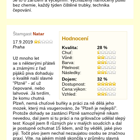
Je to o zařízení a výčepním. Vychlazený namočený půllitr
bez chemie, každý týden čištěné trubky, technika
čepování.
Štamgast
Natar
Hodnocení
17.9.2019
Praha
Kvalita:
28 %
Chuť:
Vůně:
Už mnoho let
Barva:
se s některými přáteli
Pitelnost:
a známými z řad
Následky:
pijáků piva dohaduju
o kvalitě naší slavné
Dojem:
32 %
"Plzně" - ať už
Dostupnost:
čepované, nebo
Cena:výkon:
lahvové. Já tvrdím,
Vzhled:
že komu chutná
Plzeň, nemá chuťové buňky a práci za ně dělá jeho
mozek, který má vsugerováno, že "Plzeň je nejlepší".
Protože dohady se zastánci Plzně samozřejmě nikam
nevedou, dal jsem si tu práci a na grilovačce udělal slepý
test: Koupil jsem 8 různých piv v malých soudcích a dal
je postupně ochutnat 15 lidem, aniž by věděli, jaké pivo
pijí. Točit pivo jsem nechal nezaujatou osobu se značnou
praxí. Víte, na jakém místě skončila v průměru slavná