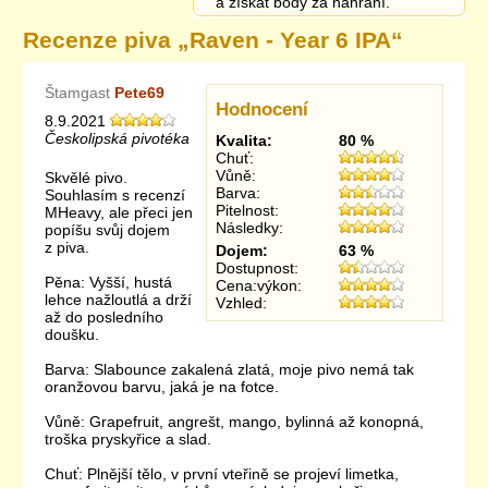
a získat body za nahrání.
Recenze piva „
Raven - Year 6 IPA
“
Štamgast
Pete69
Hodnocení
8.9.2021
Českolipská pivotéka
Kvalita:
80 %
Chuť:
Vůně:
Skvělé pivo.
Barva:
Souhlasím s recenzí
Pitelnost:
MHeavy, ale přeci jen
Následky:
popíšu svůj dojem
z piva.
Dojem:
63 %
Dostupnost:
Pěna: Vyšší, hustá
Cena:výkon:
lehce nažloutlá a drží
Vzhled:
až do posledního
doušku.
Barva: Slabounce zakalená zlatá, moje pivo nemá tak
oranžovou barvu, jaká je na fotce.
Vůně: Grapefruit, angrešt, mango, bylinná až konopná,
troška pryskyřice a slad.
Chuť: Plnější tělo, v první vteřině se projeví limetka,