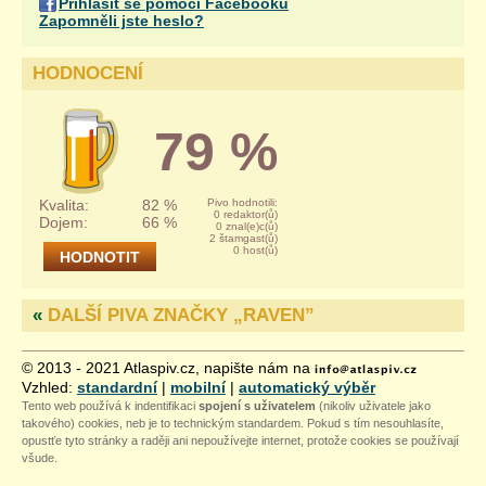
Přihlásit se pomocí Facebooku
Zapomněli jste heslo?
HODNOCENÍ
79 %
Kvalita:
82 %
Pivo hodnotili:
0 redaktor(ů)
Dojem:
66 %
0 znal(e)c(ů)
2 štamgast(ů)
0 host(ů)
«
DALŠÍ PIVA ZNAČKY „
RAVEN
”
© 2013 - 2021 Atlaspiv.cz, napište nám na
Vzhled:
standardní
|
mobilní
|
automatický výběr
Tento web používá k indentifikaci
spojení s uživatelem
(nikoliv uživatele jako
takového) cookies, neb je to technickým standardem. Pokud s tím nesouhlasíte,
opustťe tyto stránky a raději ani nepoužívejte internet, protože cookies se používají
všude.