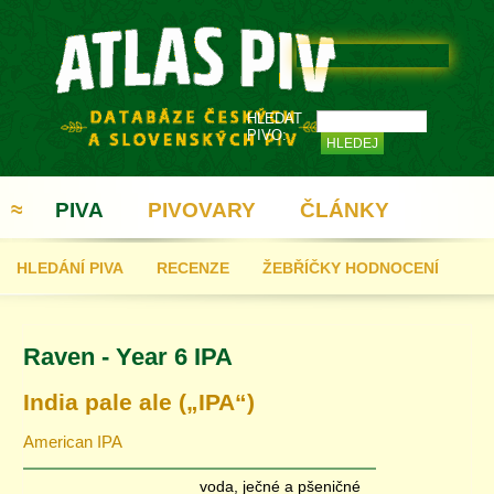
HLEDAT
PIVO:
≈
PIVA
PIVOVARY
ČLÁNKY
HLEDÁNÍ PIVA
RECENZE
ŽEBŘÍČKY HODNOCENÍ
REGISTRACE
Raven - Year 6 IPA
India pale ale („IPA“)
American IPA
voda, ječné a pšeničné