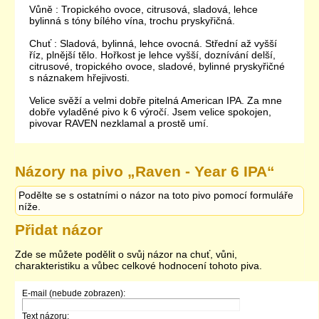
Vůně : Tropického ovoce, citrusová, sladová, lehce
bylinná s tóny bílého vína, trochu pryskyřičná.
Chuť : Sladová, bylinná, lehce ovocná. Střední až vyšší
říz, plnější tělo. Hořkost je lehce vyšší, doznívání delší,
citrusové, tropického ovoce, sladové, bylinné pryskyřičné
s náznakem hřejivosti.
Velice svěží a velmi dobře pitelná American IPA. Za mne
dobře vyladěné pivo k 6 výročí. Jsem velice spokojen,
pivovar RAVEN nezklamal a prostě umí.
Názory na pivo „
Raven - Year 6 IPA
“
Podělte se s ostatními o názor na toto pivo pomocí formuláře
níže.
Přidat názor
Zde se můžete podělit o svůj názor na chuť, vůni,
charakteristiku a vůbec celkové hodnocení tohoto piva.
E-mail (nebude zobrazen):
Text názoru: