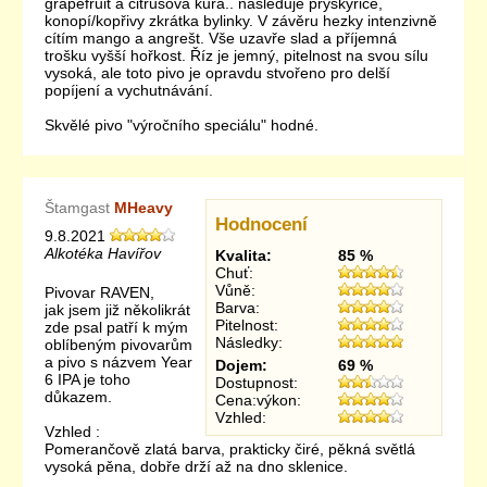
grapefruit a citrusová kůra.. následuje pryskyřice,
konopí/kopřivy zkrátka bylinky. V závěru hezky intenzivně
cítím mango a angrešt. Vše uzavře slad a příjemná
trošku vyšší hořkost. Říz je jemný, pitelnost na svou sílu
vysoká, ale toto pivo je opravdu stvořeno pro delší
popíjení a vychutnávání.
Skvělé pivo "výročního speciálu" hodné.
Štamgast
MHeavy
Hodnocení
9.8.2021
Alkotéka Havířov
Kvalita:
85 %
Chuť:
Vůně:
Pivovar RAVEN,
Barva:
jak jsem již několikrát
Pitelnost:
zde psal patří k mým
Následky:
oblíbeným pivovarům
a pivo s názvem Year
Dojem:
69 %
6 IPA je toho
Dostupnost:
důkazem.
Cena:výkon:
Vzhled:
Vzhled :
Pomerančově zlatá barva, prakticky čiré, pěkná světlá
vysoká pěna, dobře drží až na dno sklenice.