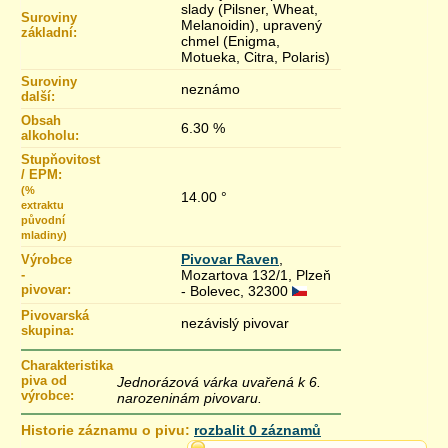
slady (Pilsner, Wheat,
Suroviny
Melanoidin), upravený
základní:
chmel (Enigma,
Motueka, Citra, Polaris)
Suroviny
neznámo
další:
Obsah
6.30 %
alkoholu:
Stupňovitost
/ EPM:
(%
14.00 °
extraktu
původní
mladiny)
Pivovar Raven
,
Výrobce
-
Mozartova 132/1, Plzeň
pivovar:
- Bolevec, 32300
Pivovarská
nezávislý pivovar
skupina:
Charakteristika
piva od
Jednorázová várka uvařená k 6.
výrobce:
narozeninám pivovaru.
Historie záznamu o pivu:
rozbalit 0 záznamů
9.8.2021 11:04