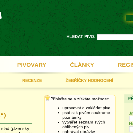
HLEDAT PIVO:
PIVOVARY
ČLÁNKY
REGI
RECENZE
ŽEBŘÍČKY HODNOCENÍ
P
Přihlašte se a získáte možnost:
upravovat a zakládat piva
psát si k pivům soukromé
J
L“)
poznámky
vytvářet seznam svých
He
oblíbených piv
 slad (plzeňský,
nahrávat obrázky