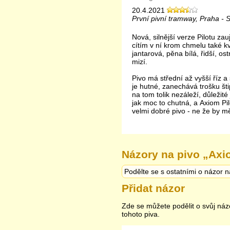
20.4.2021
První pivní tramway, Praha - S
Nová, silnější verze Pilotu za
cítím v ní krom chmelu také k
jantarová, pěna bílá, řidší, o
mizí.
Pivo má střední až vyšší říz a 
je hutné, zanechává trošku šti
na tom tolik nezáleží, důležité 
jak moc to chutná, a Axiom Pi
velmi dobré pivo - ne že by mě
Názory na pivo „
Axio
Podělte se s ostatními o názor n
Přidat názor
Zde se můžete podělit o svůj náz
tohoto piva.