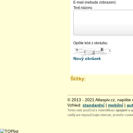
E-mail (nebude zobrazen):
Text názoru:
Opište kód z obrázku:
Nový obrázek
Štítky:
© 2013 - 2021 Atlaspiv.cz, napište
Vzhled:
standardní
|
mobilní
|
au
Tento web používá k indentifikaci
spojení s 
raději ani nepoužívejte internet, protože cook