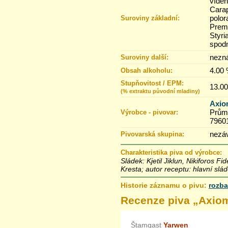
víde
Carap
polor
Suroviny základní:
Premi
Styri
spod
nezn
Suroviny další:
4.00
Obsah alkoholu:
Stupňovitost / EPM:
13.00
(% extraktu původní mladiny)
Axio
Průmy
Výrobce - pivovar:
7960
nezáv
Pivovarská skupina:
Charakteristika piva od výrobce:
Sládek: Kjetil Jiklun, Nikiforos Fi
Kresta; autor receptu: hlavní sláde
Historie záznamu o pivu:
rozba
18.4.2021 23:45
Recenze piva „
Axiom
Štamgast
Yarwen