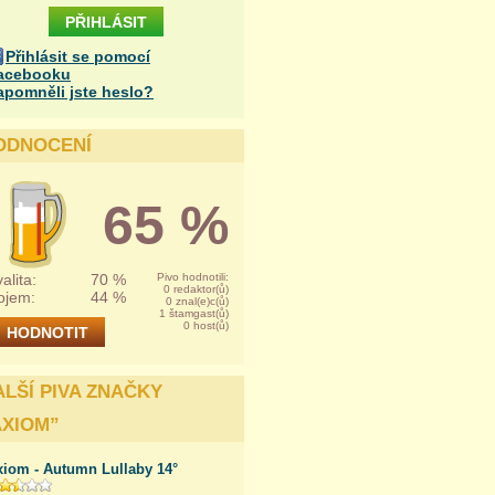
Přihlásit se pomocí
acebooku
apomněli jste heslo?
ODNOCENÍ
65 %
alita:
70 %
Pivo hodnotili:
0 redaktor(ů)
ojem:
44 %
0 znal(e)c(ů)
1 štamgast(ů)
0 host(ů)
ALŠÍ PIVA ZNAČKY
AXIOM
”
xiom - Autumn Lullaby 14°