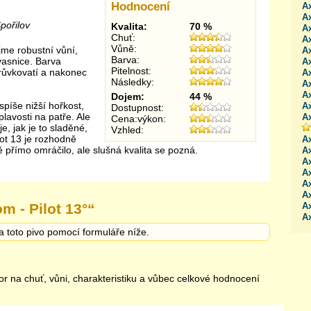
Hodnocení
Ax
A
pořilov
Kvalita:
70 %
A
Chuť:
A
Vůně:
ujme robustní vůní,
Ax
Barva:
vasnice. Barva
A
Pitelnost:
strůvkovatí a nakonec
Ax
Následky:
Ax
Ax
Dojem:
44 %
spíše nižší hořkost,
Ax
Dostupnost:
plavosti na patře. Ale
A
Cena:výkon:
je, jak je to sladěné,
Vzhled:
lot 13 je rozhodně
Ax
 přímo omráčilo, ale slušná kvalita se pozná.
A
Ax
Ax
Ax
A
m - Pilot 13°
“
A
A
a toto pivo pomocí formuláře níže.
or na chuť, vůni, charakteristiku a vůbec celkové hodnocení