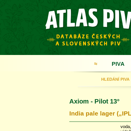
≈
PIVA
HLEDÁNÍ PIVA
Axiom - Pilot 13°
India pale lager („IP
voda,