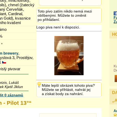
ňský, mnichovský,
ils), chmel (žatecký
aný Červeňák,
Toto pivo zatím nikdo nemá mezi
ant, Cardinal,
oblíbenými. Můžete to změnit
F
an Gold), kvasnice
po přihlášení.
Z
ního kvašení
Logo piva není k dispozici.
ámo
H
 %
 °
m brewery
,
slová 3, Prostějov,
1
Kv
islý pivovar
D
detzis, Lukáš
Máte lepší obrázek tohoto piva?
k Kjetil Jiklun
Můžete se přihlásit, nahrát jej
D
a získat body za nahrání.
lit 0 záznamů
„
 - Pilot 13°
“
A