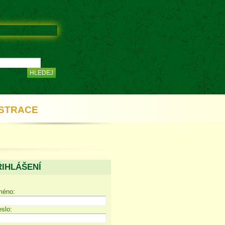
STRACE
ŘIHLÁŠENÍ
méno:
slo: