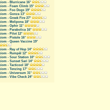
iom - Blurricane 16°
xiom - Foam Climb 15°
xiom - Foo Dogs 19°
xiom - Gonza 13°
iom - Greek Fire 27°
xiom - Melipona 18°
iom - Ophir 11°
iom - Parabolica 16°
iom - Pilot 12°
iom - Pistole 16°
xiom - Queen Vaccine 19°
iom - Ray of Hop 14°
xiom - Rumpál 12°
iom - Sour Station 10°
iom - Sunset Sari 14°
iom - Tacticool 18°
xiom - Tenzing 17°
xiom - Universum 31°
xiom - Vibe Check 24°