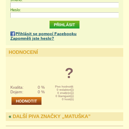
Heslo:
Přihlásit se pomocí Facebooku
Zapomněli jste heslo?
HODNOCENÍ
?
Kvalita:
0 %
Pivo hodnotili:
0 redaktor(ů)
Dojem:
0 %
0 znal(e)c(ů)
0 štamgast(ů)
0 host(ů)
«
DALŠÍ PIVA ZNAČKY „
MATUŠKA
”