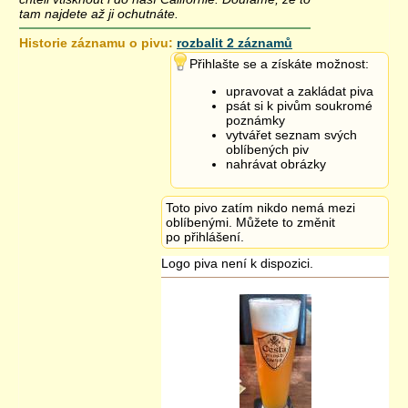
tam najdete až ji ochutnáte.
Historie záznamu o pivu:
rozbalit 2 záznamů
1.11.2013 22:44
Přihlašte se a získáte možnost:
upravovat a zakládat piva
psát si k pivům soukromé
poznámky
vytvářet seznam svých
oblíbených piv
nahrávat obrázky
Toto pivo zatím nikdo nemá mezi
oblíbenými. Můžete to změnit
po přihlášení.
Logo piva není k dispozici.