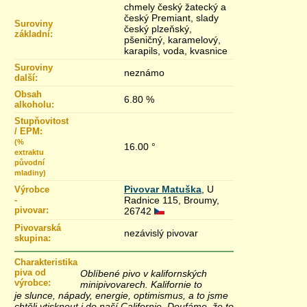
chmely český žatecký a
český Premiant, slady
Suroviny
český plzeňský,
základní:
pšeničný, karamelový,
karapils, voda, kvasnice
Suroviny
neznámo
další:
Obsah
6.80 %
alkoholu:
Stupňovitost
/ EPM:
(%
16.00 °
extraktu
původní
mladiny)
Pivovar Matuška
, U
Výrobce
-
Radnice 115, Broumy,
pivovar:
26742
Pivovarská
nezávislý pivovar
skupina:
Charakteristika
piva od
Oblíbené pivo v kalifornských
výrobce:
minipivovarech. Kalifornie to
je slunce, nápady, energie, optimismus, a to jsme
chtěli vtisknout i do naší Californie. Doufáme, že to