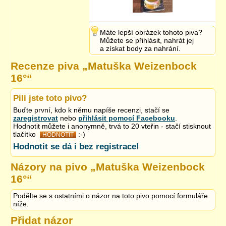
Máte lepší obrázek tohoto piva?
Můžete se přihlásit, nahrát jej
a získat body za nahrání.
Recenze piva „
Matuška Weizenbock
16°
“
Pili jste toto pivo?
Buďte první, kdo k němu napíše recenzi, stačí se
zaregistrovat
nebo
přihlásit pomocí Facebooku
.
Hodnotit můžete i anonymně, trvá to 20 vteřin - stačí stisknout
tlačítko
:-)
HODNOTIT
Hodnotit se dá i bez registrace!
Názory na pivo „
Matuška Weizenbock
16°
“
Podělte se s ostatními o názor na toto pivo pomocí formuláře
níže.
Přidat názor