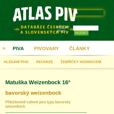
HLEDAT
PIVO:
≈
PIVA
PIVOVARY
ČLÁNKY
HLEDÁNÍ PIVA
RECENZE
ŽEBŘÍČKY HODNOCENÍ
REGISTRACE
Matuška Weizenbock 16°
bavorský weizenbock
Přiležitostně vařené pivo typu bavorský
weizenbock