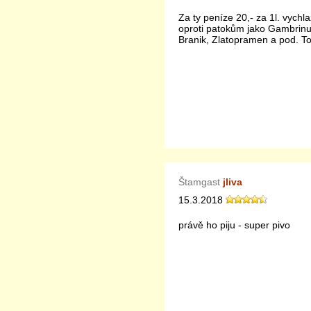
Za ty peníze 20,- za 1l. vyc
oproti patokům jako Gambrin
Branik, Zlatopramen a pod. T
Štamgast
jliva
15.3.2018
právě ho piju - super pivo