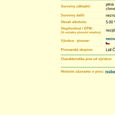
pitná
Suroviny základní:
chme
nezn
Suroviny další:
5.00
Obsah alkoholu:
Stupňovitost / EPM:
nezji
(% extraktu původní mladiny)
nezn
Výrobce - pivovar:
Lidl 
Pivovarská skupina:
Charakteristika piva od výrobce:
Historie záznamu o pivu:
rozba
5.4.2020 13:13
Stupňovitost (EPM) % >
změněno z „
”
na
Pivovar >
změněno z „
neznámý pivovar (Č
„neznámý pivovar (EU)
”
7.8.2013 07:10