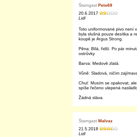
Štamgast
Pete69
20.6.2017
Lidl
Toto uniformované pivo není 
byla slušná pouze desítka a r
koupě je Argus Strong.
Pěna: Bílá, řidší. Po pár minu
ostrůvky
Barva: Medově zlatá.
Vůně: Sladová, ničím zajímav
Chuť: Musím se opakovat, ale 
spíše řečeno ulepená nasládl
Žádná sláva.
Štamgast
Malvaz
21.5.2018
Lidl