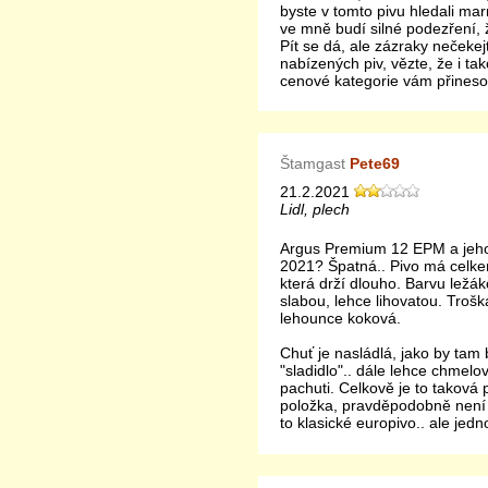
byste v tomto pivu hledali ma
ve mně budí silné podezření, 
Pít se dá, ale zázraky nečekej
nabízených piv, vězte, že i ta
cenové kategorie vám přinesou
Štamgast
Pete69
21.2.2021
Lidl, plech
Argus Premium 12 EPM a jeho
2021? Špatná.. Pivo má celke
která drží dlouho. Barvu ležák
slabou, lehce lihovatou. Troš
lehounce koková.
Chuť je nasládlá, jako by tam
"sladidlo".. dále lehce chmelo
pachuti. Celkově je to taková
položka, pravděpodobně není v
to klasické europivo.. ale jedn