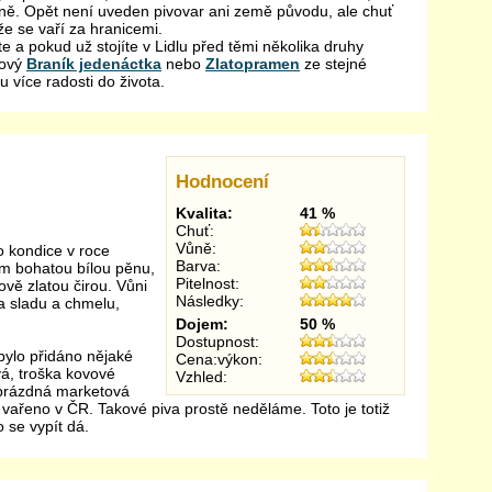
rně. Opět není uveden pivovar ani země původu, ale chuť
že se vaří za hranicemi.
te a pokud už stojíte v Lidlu před těmi několika druhy
kový
Braník jedenáctka
nebo
Zlatopramen
ze stejné
 více radosti do života.
Hodnocení
Kvalita:
41 %
Chuť:
Vůně:
 kondice v roce
Barva:
m bohatou bílou pěnu,
Pitelnost:
ově zlatou čirou. Vůni
Následky:
ka sladu a chmelu,
Dojem:
50 %
Dostupnost:
 bylo přidáno nějaké
Cena:výkon:
vá, troška kovové
Vzhled:
 prázdná marketová
ařeno v ČR. Takové piva prostě neděláme. Toto je totiž
o se vypít dá.