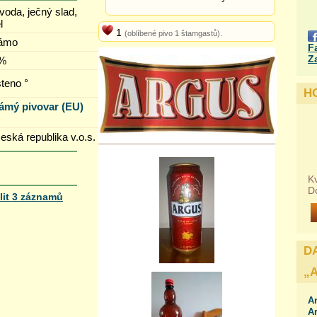
 voda, ječný slad,
l
1
(oblíbené pivo 1 štamgastů).
ámo
F
Z
 %
šteno °
H
ámý pivovar (EU)
Česká republika v.o.s.
Kv
D
lit 3 záznamů
„0.00
”
eská republika)”
na
D
„
Ar
A