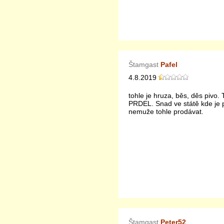
Štamgast
Pafel
4.8.2019
tohle je hruza, běs, děs pivo. 
PRDEL. Snad ve státě kde je 
nemuže tohle prodávat.
Štamgast
Peter52