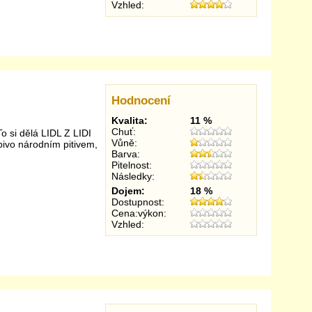
Vzhled:
Hodnocení
Kvalita:
11 %
Chuť:
To si dělá LIDL Z LIDI
Vůně:
pivo národním pitivem,
Barva:
Pitelnost:
Následky:
Dojem:
18 %
Dostupnost:
Cena:výkon:
Vzhled: