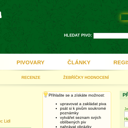
HLEDAT PIVO:
PIVOVARY
ČLÁNKY
REGI
RECENZE
ŽEBŘÍČKY HODNOCENÍ
P
Přihlašte se a získáte možnost:
upravovat a zakládat piva
psát si k pivům soukromé
J
poznámky
vytvářet seznam svých
He
c Lidl
oblíbených piv
nahrávat obrázky