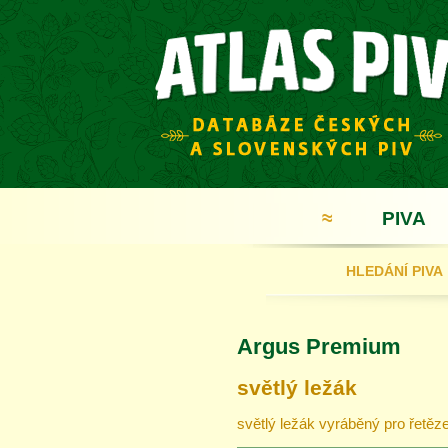
≈
PIVA
HLEDÁNÍ PIVA
Argus Premium
světlý ležák
světlý ležák vyráběný pro řetěze