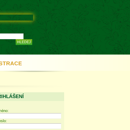
STRACE
ŘIHLÁŠENÍ
méno:
slo: