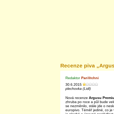
Recenze piva „
Argu
Redaktor
PanVrchni
30.6.2015
plechovka (Lidl)
Nová recenze
Argusu Premi
zhruba po roce a půl bude vel
se nezměnilo, stále jde o ne
europivo. Téměř jediné, co je v