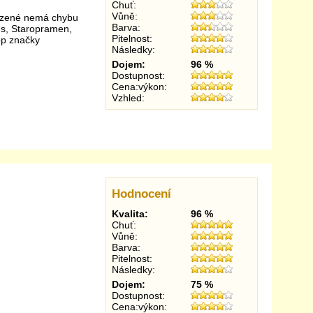
Chuť:
Vůně:
hlazené nemá chybu
Barva:
us, Staropramen,
Pitelnost:
op značky
Následky:
Dojem:
96 %
Dostupnost:
Cena:výkon:
Vzhled:
Hodnocení
Kvalita:
96 %
Chuť:
Vůně:
Barva:
Pitelnost:
Následky:
Dojem:
75 %
Dostupnost:
Cena:výkon: