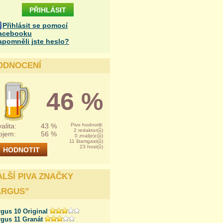
Přihlásit se pomocí
acebooku
apomněli jste heslo?
ODNOCENÍ
46 %
alita:
43 %
Pivo hodnotili:
2 redaktor(ů)
ojem:
56 %
0 znal(e)c(ů)
11 štamgast(ů)
23 host(ů)
ALŠÍ PIVA ZNAČKY
ARGUS
”
gus 10 Original
rgus 11 Granát