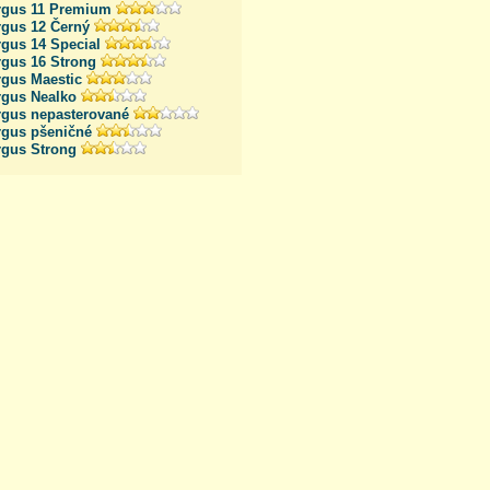
rgus 11 Premium
rgus 12 Černý
rgus 14 Special
rgus 16 Strong
rgus Maestic
rgus Nealko
rgus nepasterované
rgus pšeničné
rgus Strong