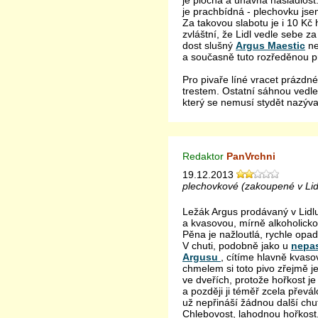
je plochá a únavná nasládlost.
je prachbídná - plechovku jse
Za takovou slabotu je i 10 Kč
zvláštní, že Lidl vedle sebe z
dost slušný
Argus Maestic
n
a současně tuto rozředěnou p
Pro pivaře líné vracet prázd
trestem. Ostatní sáhnou vedle
který se nemusí stydět nazýva
Redaktor
PanVrchni
19.12.2013
plechovkové (zakoupené v Lid
Ležák Argus prodávaný v Lid
a kvasovou, mírně alkoholicko
Pěna je nažloutlá, rychle opadá
V chuti, podobně jako u
nepa
Argusu
, cítíme hlavně kvaso
chmelem si toto pivo zřejmě j
ve dveřích, protože hořkost 
a později ji téměř zcela převál
už nepřináší žádnou další chu
Chlebovost, lahodnou hořkost,