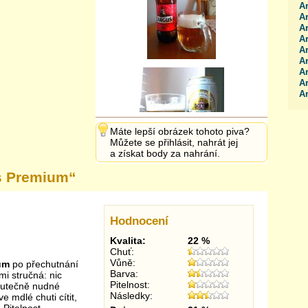
A
A
A
A
A
A
A
A
A
Máte lepší obrázek tohoto piva?
Můžete se přihlásit, nahrát jej
a získat body za nahrání.
s Premium
“
Hodnocení
Kvalita:
22 %
Chuť:
Vůně:
um
po přechutnání
Barva:
mi stručná: nic
Pitelnost:
skutečně nudné
Následky:
e mdlé chuti cítit,