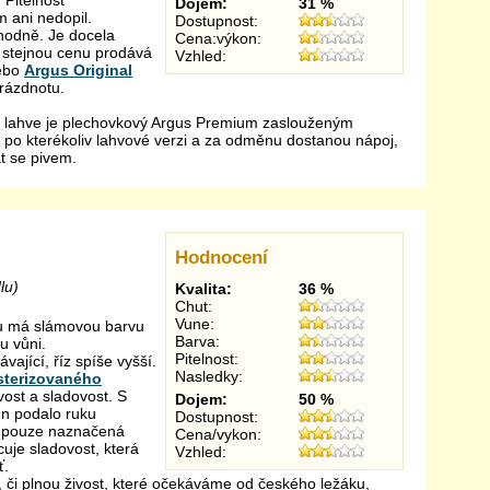
 Pitelnost
Dojem:
31 %
m ani nedopil.
Dostupnost:
 hodně. Je docela
Cena:výkon:
a stejnou cenu prodává
Vzhled:
ebo
Argus Original
rázdnotu.
né lahve je plechovkový Argus Premium zaslouženým
 po kterékoliv lahvové verzi a za odměnu dostanou nápoj,
t se pivem.
Hodnocení
lu)
Kvalita:
36 %
Chut:
Vune:
lu má slámovou barvu
Barva:
u vůni.
Pitelnost:
vající, říz spíše vyšší.
Nasledky:
sterizovaného
vost a sladovost. S
Dojem:
50 %
en podalo ruku
Dostupnost:
je pouze naznačená
Cena/vykon:
cuje sladovost, která
Vzhled:
ť.
 či plnou živost, které očekáváme od českého ležáku,