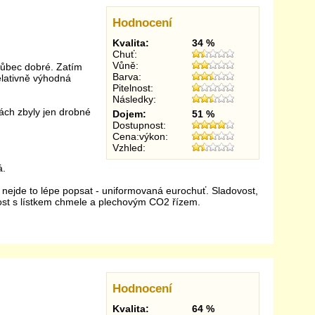
Hodnocení
Kvalita:
34 %
Chuť:
Vůně:
vůbec dobré. Zatím
Barva:
elativně výhodná
Pitelnost:
Následky:
tách zbyly jen drobné
Dojem:
51 %
Dostupnost:
Cena:výkon:
Vzhled:
á.
nejde to lépe popsat - uniformovaná eurochuť. Sladovost,
ost s lístkem chmele a plechovým CO2 řízem.
Hodnocení
Kvalita:
64 %