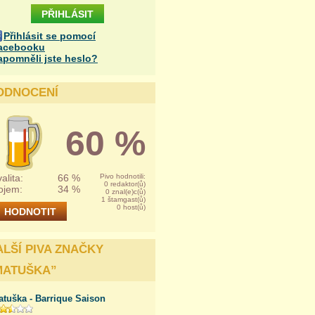
Přihlásit se pomocí
acebooku
apomněli jste heslo?
ODNOCENÍ
60 %
alita:
66 %
Pivo hodnotili:
0 redaktor(ů)
ojem:
34 %
0 znal(e)c(ů)
1 štamgast(ů)
0 host(ů)
ALŠÍ PIVA ZNAČKY
MATUŠKA
”
atuška - Barrique Saison