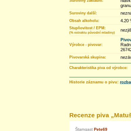
hlávk
Suroviny základní:
gran
nezn
Suroviny další:
4.20
Obsah alkoholu:
Stupňovitost / EPM:
nezji
(% extraktu původní mladiny)
Pivo
Radni
Výrobce - pivovar:
2674
nezáv
Pivovarská skupina:
Charakteristika piva od výrobce:
Historie záznamu o pivu:
rozba
6.10.2019 20:36
2.10.2019 20:07
Recenze piva „
Matuš
Štamgast
Pete69