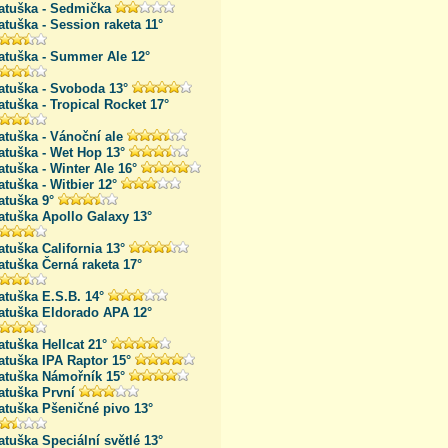
atuška - Sedmička
tuška - Session raketa 11°
atuška - Summer Ale 12°
atuška - Svoboda 13°
tuška - Tropical Rocket 17°
tuška - Vánoční ale
atuška - Wet Hop 13°
tuška - Winter Ale 16°
tuška - Witbier 12°
atuška 9°
atuška Apollo Galaxy 13°
tuška California 13°
tuška Černá raketa 17°
tuška E.S.B. 14°
atuška Eldorado APA 12°
atuška Hellcat 21°
atuška IPA Raptor 15°
atuška Námořník 15°
atuška První
atuška Pšeničné pivo 13°
tuška Speciální světlé 13°