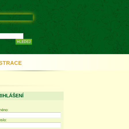
STRACE
ŘIHLÁŠENÍ
méno:
slo: