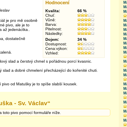
Hodnocení
Ma
M
leslav
Kvalita:
66 %
Ma
Chuť:
Vůně:
iál je pro mě osobně
Ma
Barva:
né pivo, ale je to
Ma
Pitelnost:
a až jedenáctka..
M
Následky:
M
na, dostatečně
M
Dojem:
34 %
Ma
Dostupnost:
Ma
Cena:výkon:
kalená.
M
Vzhled:
vý slad a čerstvý chmel s pořádnou porcí kvasnic.
Ma
ý slad a dobré chmelení přecházející do kořenité chuti.
M
Ma
í pivo od Matušky je to spíše slabší kousek.
Ma
Ma
M
ška - Sv. Václav
“
M
Ma
a toto pivo pomocí formuláře níže.
Ma