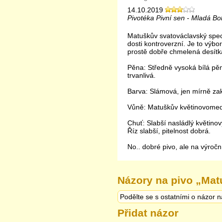
14.10.2019
Pivotéka Pivní sen - Mladá Bo
Matuškův svatováclavský spec
dosti kontroverzní. Je to výbor
prostě dobře chmelená desítk
Pěna: Středně vysoká bílá pě
trvanlivá.
Barva: Slámová, jen mírně za
Vůně: Matuškův květinovomedo
Chuť: Slabší nasládlý květinov
Říz slabší, pitelnost dobrá.
No.. dobré pivo, ale na výročn
Názory na pivo „
Matu
Podělte se s ostatními o názor n
Přidat názor