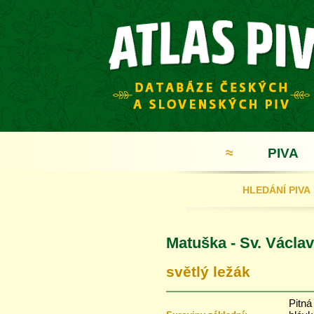
≈
PIVA
HLEDÁNÍ PIVA
Matuška - Sv. Václav
světlý ležák
Pitná