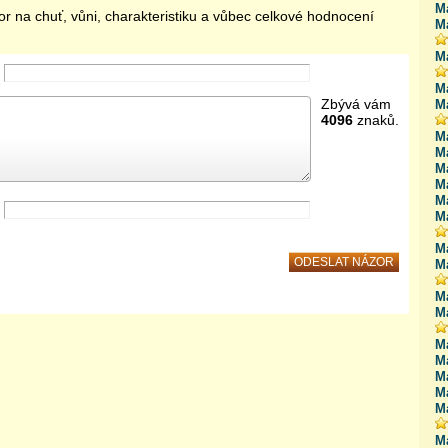
M
or na chuť, vůni, charakteristiku a vůbec celkové hodnocení
Ma
M
M
Zbývá vám
Ma
4096
znaků.
Ma
M
Ma
Ma
M
M
Ma
Ma
Ma
M
M
M
M
M
M
Ma