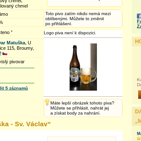
ový chmel,
ulovaný chmel
Toto pivo zatím nikdo nemá mezi
ámo
oblíbenými. Můžete to změnit
F
 %
po přihlášení.
Z
šteno °
Logo piva není k dispozici.
H
var Matuška
, U
ce 115, Broumy,
2
islý pivovar
Kv
D
lit 5 záznamů
Máte lepší obrázek tohoto piva?
Můžete se přihlásit, nahrát jej
D
a získat body za nahrání.
„
ka - Sv. Václav
“
M