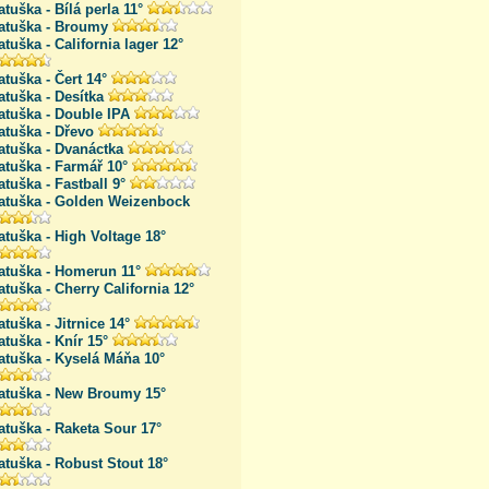
tuška - Bílá perla 11°
atuška - Broumy
tuška - California lager 12°
tuška - Čert 14°
tuška - Desítka
atuška - Double IPA
atuška - Dřevo
atuška - Dvanáctka
tuška - Farmář 10°
tuška - Fastball 9°
atuška - Golden Weizenbock
tuška - High Voltage 18°
atuška - Homerun 11°
tuška - Cherry California 12°
tuška - Jitrnice 14°
tuška - Knír 15°
atuška - Kyselá Máňa 10°
atuška - New Broumy 15°
tuška - Raketa Sour 17°
tuška - Robust Stout 18°