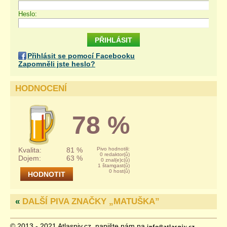
Heslo:
Přihlásit se pomocí Facebooku
Zapomněli jste heslo?
HODNOCENÍ
78 %
Kvalita:
81 %
Pivo hodnotili:
0 redaktor(ů)
Dojem:
63 %
0 znal(e)c(ů)
1 štamgast(ů)
0 host(ů)
«
DALŠÍ PIVA ZNAČKY „
MATUŠKA
”
© 2013 - 2021 Atlaspiv.cz, napište nám na