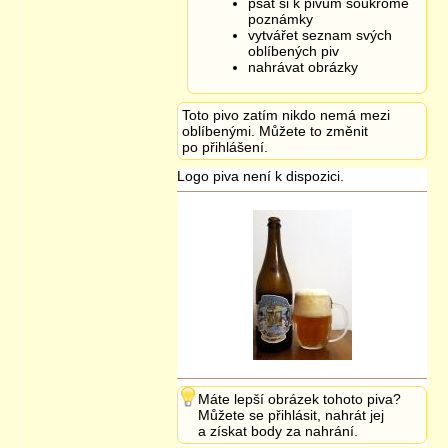
speciál 16°
”
psát si k pivům soukromé
9.11.2018 08:05
poznámky
vytvářet seznam svých
oblíbených piv
nahrávat obrázky
Toto pivo zatím nikdo nemá mezi
oblíbenými. Můžete to změnit
po přihlášení.
Logo piva není k dispozici.
Máte lepší obrázek tohoto piva?
Můžete se přihlásit, nahrát jej
a získat body za nahrání.