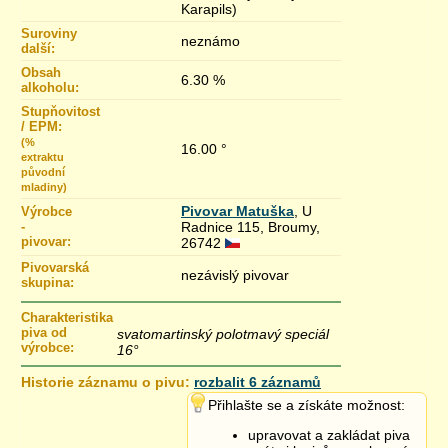
Karapils)
Suroviny
neznámo
další:
Obsah
6.30 %
alkoholu:
Stupňovitost
/ EPM:
(%
16.00 °
extraktu
původní
mladiny)
Pivovar Matuška
, U
Výrobce
-
Radnice 115, Broumy,
pivovar:
26742
Pivovarská
nezávislý pivovar
skupina:
Charakteristika
piva od
svatomartinský polotmavý speciál
výrobce:
16°
Historie záznamu o pivu:
rozbalit 6 záznamů
10.11.2018 17:41
Přihlašte se a získáte možnost:
9.11.2018 08:08
upravovat a zakládat piva
Charakteristika >
změněno z „
”
na
„svatomartinský polotmavý