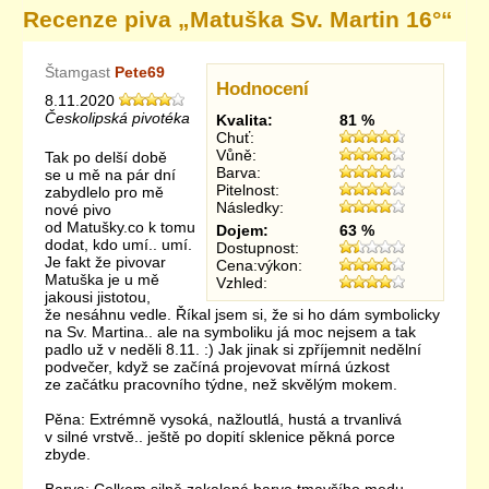
Recenze piva „
Matuška Sv. Martin 16°
“
Štamgast
Pete69
Hodnocení
8.11.2020
Českolipská pivotéka
Kvalita:
81 %
Chuť:
Vůně:
Tak po delší době
Barva:
se u mě na pár dní
Pitelnost:
zabydlelo pro mě
Následky:
nové pivo
od Matušky.co k tomu
Dojem:
63 %
dodat, kdo umí.. umí.
Dostupnost:
Je fakt že pivovar
Cena:výkon:
Matuška je u mě
Vzhled:
jakousi jistotou,
že nesáhnu vedle. Říkal jsem si, že si ho dám symbolicky
na Sv. Martina.. ale na symboliku já moc nejsem a tak
padlo už v neděli 8.11. :) Jak jinak si zpříjemnit nedělní
podvečer, když se začíná projevovat mírná úzkost
ze začátku pracovního týdne, než skvělým mokem.
Pěna: Extrémně vysoká, nažloutlá, hustá a trvanlivá
v silné vrstvě.. ještě po dopití sklenice pěkná porce
zbyde.