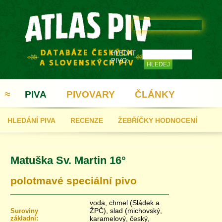
HLEDAT
PIVO:
≈
PIVA
PIVOVARY
ČLÁNKY
HLEDÁNÍ PIVA
RECENZE
ŽEBŘÍČKY HODNOCENÍ
REGISTRACE
Matuška Sv. Martin 16°
polotmavé speciální pivo
voda, chmel (Sládek a
ŽPČ), slad (michovský,
Suroviny
základní:
karamelový, český,