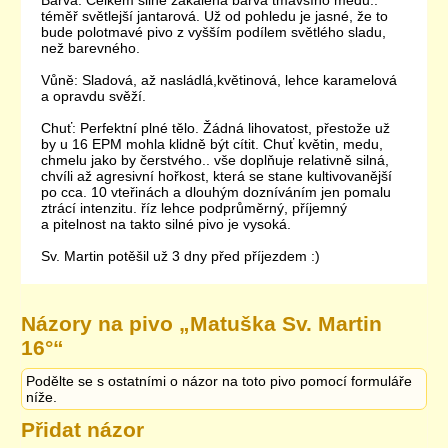
Barva: Celkem silně zakalená barva tmavšího medu..
téměř světlejší jantarová. Už od pohledu je jasné, že to
bude polotmavé pivo z vyšším podílem světlého sladu,
než barevného.
Vůně: Sladová, až nasládlá,květinová, lehce karamelová
a opravdu svěží.
Chuť: Perfektní plné tělo. Žádná lihovatost, přestože už
by u 16 EPM mohla klidně být cítit. Chuť květin, medu,
chmelu jako by čerstvého.. vše doplňuje relativně silná,
chvíli až agresivní hořkost, která se stane kultivovanější
po cca. 10 vteřinách a dlouhým dozníváním jen pomalu
ztrácí intenzitu. říz lehce podprůměrný, příjemný
a pitelnost na takto silné pivo je vysoká.
Sv. Martin potěšil už 3 dny před příjezdem :)
Názory na pivo „
Matuška Sv. Martin
16°
“
Podělte se s ostatními o názor na toto pivo pomocí formuláře
níže.
Přidat názor