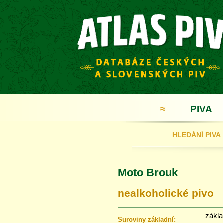
≈
PIVA
HLEDÁNÍ PIVA
Moto Brouk
nealkoholické pivo
zákla
Suroviny základní: