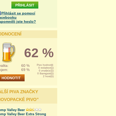
Přihlásit se pomocí
acebooku
apomněli jste heslo?
ODNOCENÍ
62 %
alita:
60 %
Pivo hodnotili:
0 redaktor(ů)
ojem:
69 %
0 znal(e)c(ů)
0 štamgast(ů)
2 host(ů)
ALŠÍ PIVA ZNAČKY
NOVOPACKÉ PIVO
”
emp Valley Beer
emp Valley Beer Extra Strong