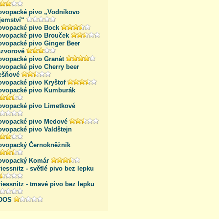
ovopacké pivo „Vodníkovo
jemství“
ovopacké pivo Bock
ovopacké pivo Brouček
ovopacké pivo Ginger Beer
ázvorové
ovopacké pivo Granát
ovopacké pivo Cherry beer
řešňové
ovopacké pivo Kryštof
ovopacké pivo Kumburák
ovopacké pivo Limetkové
ovopacké pivo Medové
ovopacké pivo Valdštejn
ovopacký Černokněžník
ovopacký Komár
iessnitz - světlé pivo bez lepku
iessnitz - tmavé pivo bez lepku
OOS