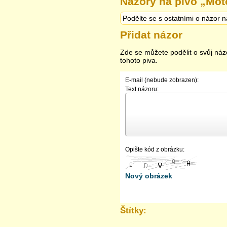
Názory na pivo „
Mot
Podělte se s ostatními o názor n
Přidat názor
Zde se můžete podělit o svůj náz
tohoto piva.
E-mail (nebude zobrazen):
Text názoru:
Opište kód z obrázku:
Nový obrázek
Štítky: