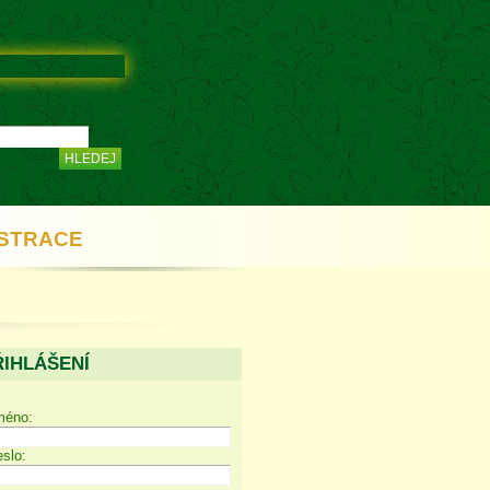
STRACE
ŘIHLÁŠENÍ
méno:
slo: