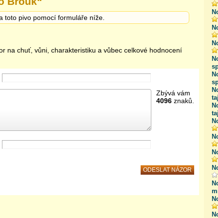
o Brouk
“
N
a toto pivo pomocí formuláře níže.
N
N
or na chuť, vůni, charakteristiku a vůbec celkové hodnocení
N
sp
N
s
N
Zbývá vám
ta
4096
znaků.
N
ta
N
N
N
N
N
m
N
N