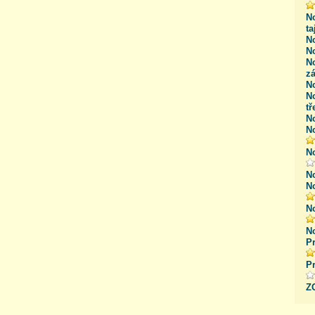
N
ta
N
N
N
z
N
N
t
N
N
N
N
N
N
N
Pr
Pr
Z