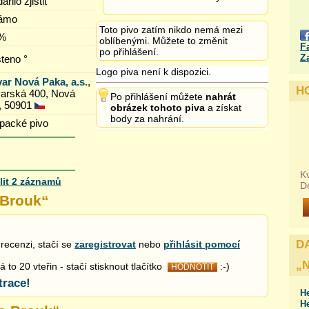
řilo zjistit
ámo
Toto pivo zatím nikdo nemá mezi
 %
oblíbenými. Můžete to změnit
F
po přihlášení.
Z
šteno °
Logo piva není k dispozici.
ar Nová Paka, a.s.
,
H
varská 400, Nová
Po přihlášení můžete
nahrát
, 50901
obrázek tohoto piva
a získat
body za nahrání.
packé pivo
Kv
lit 2 záznamů
D
 Brouk
“
D
recenzi, stačí se
zaregistrovat
nebo
přihlásit pomocí
„
to 20 vteřin - stačí stisknout tlačítko
:-)
HODNOTIT
trace!
H
H