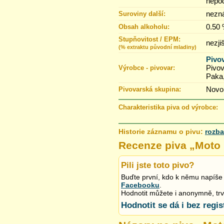
nepoda
nezn
Suroviny další:
0.50
Obsah alkoholu:
Stupňovitost / EPM:
nezji
(% extraktu původní mladiny)
Pivov
Pivo
Výrobce - pivovar:
Paka
Novo
Pivovarská skupina:
Charakteristika piva od výrobce:
Historie záznamu o pivu:
rozba
27.7.2013 15:45
Recenze piva „
Moto
Pili jste toto pivo?
Buďte první, kdo k němu napíše 
Facebooku
.
Hodnotit můžete i anonymně, trvá 
Hodnotit se dá i bez regis