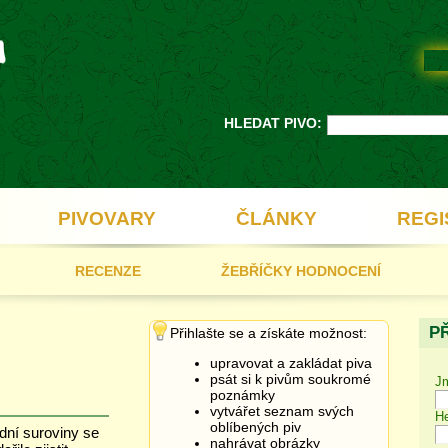
HLEDAT PIVO:
PIVOVARY
ČLÁNKY
REGI
RECENZE
ŽEBŘÍČKY HODNOCENÍ
P
Přihlašte se a získáte možnost:
upravovat a zakládat piva
psát si k pivům soukromé
J
poznámky
vytvářet seznam svých
He
oblíbených piv
dní suroviny se
nahrávat obrázky