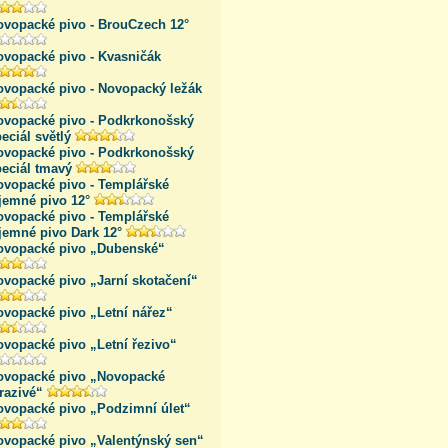
ovopacké pivo - BrouCzech 12°
ovopacké pivo - Kvasničák
ovopacké pivo - Novopacký ležák
ovopacké pivo - Podkrkonošský
eciál světlý
ovopacké pivo - Podkrkonošský
peciál tmavý
ovopacké pivo - Templářské
jemné pivo 12°
ovopacké pivo - Templářské
jemné pivo Dark 12°
ovopacké pivo „Dubenské“
ovopacké pivo „Jarní skotačení“
ovopacké pivo „Letní nářez“
ovopacké pivo „Letní řezivo“
ovopacké pivo „Novopacké
razivé“
ovopacké pivo „Podzimní úlet“
ovopacké pivo „Valentýnský sen“