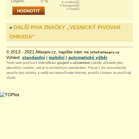
Dojem:
0 %
0 znal(e)c(ů)
0 štamgast(ů)
0 host(ů)
«
DALŠÍ PIVA ZNAČKY „
VESNICKÝ PIVOVAR
OHRADA
”
© 2013 - 2021 Atlaspiv.cz, napište nám na
Vzhled:
standardní
|
mobilní
|
automatický výběr
Tento web používá k indentifikaci
spojení s uživatelem
(nikoliv uživatele jako
takového) cookies, neb je to technickým standardem. Pokud s tím nesouhlasíte,
opustťe tyto stránky a raději ani nepoužívejte internet, protože cookies se používají
všude.