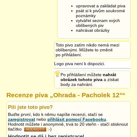
Charakteristika >
změněno z „
”
na
„Spodně kvašený polotmavý
ležák rubínové barvy vyroben ze tří druhů sladů s výraznou
upravovat a zakládat piva
hořkostí žateckých chmelů. Ležák s bohatou pěnou, příjemným
psát si k pivům soukromé
řízem a vyváženou hořkostí.
”
poznámky
7.1.2017 21:47
vytvářet seznam svých
oblíbených piv
nahrávat obrázky
Toto pivo zatím nikdo nemá mezi
oblíbenými. Můžete to změnit
po přihlášení.
Logo piva není k dispozici.
Po přihlášení můžete
nahrát
obrázek tohoto piva
a získat
body za nahrání.
Recenze piva „
Ohrada - Pacholek 12°
“
Pili jste toto pivo?
Buďte první, kdo k němu napíše recenzi, stačí se
zaregistrovat
nebo
přihlásit pomocí Facebooku
.
Hodnotit můžete i anonymně, trvá to 20 vteřin - stačí stisknout
tlačítko
:-)
HODNOTIT
Hodnotit se dá i bez registrace!