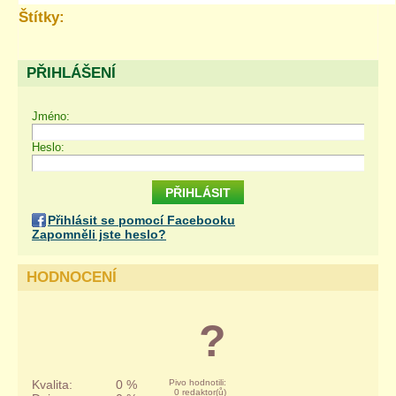
Štítky:
PŘIHLÁŠENÍ
Jméno:
Heslo:
Přihlásit se pomocí Facebooku
Zapomněli jste heslo?
HODNOCENÍ
?
Kvalita:
0 %
Pivo hodnotili:
0 redaktor(ů)