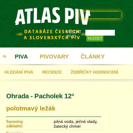
HLEDAT
PIVO:
≈
PIVA
PIVOVARY
ČLÁNKY
HLEDÁNÍ PIVA
RECENZE
ŽEBŘÍČKY HODNOCENÍ
REGISTRACE
Ohrada - Pacholek 12°
polotmavý ležák
pitná voda, ječné slady,
Suroviny
základní:
žatecký chmel