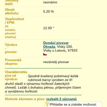
Suroviny
neznámo
další:
Obsah
5.20 %
alkoholu:
Stupňovitost
/ EPM:
(%
12.00 °
extraktu
původní
mladiny)
Domácí pivovar
Výrobce
Ohrada
, Vísky 100,
-
Vísky u Letovic, 67933
pivovar:
Pivovarská
nezávislý pivovar
skupina:
Charakteristika
piva od
Spodně kvašený polotmavý ležák
výrobce:
rubínové barvy vyroben ze tří
druhů sladů s výraznou hořkostí žateckých
chmelů. Ležák s bohatou pěnou, příjemným řízem
a vyváženou hořkostí.
Historie záznamu o pivu:
rozbalit 2 záznamů
7.1.2017 21:48
Přihlašte se a získáte možnost: