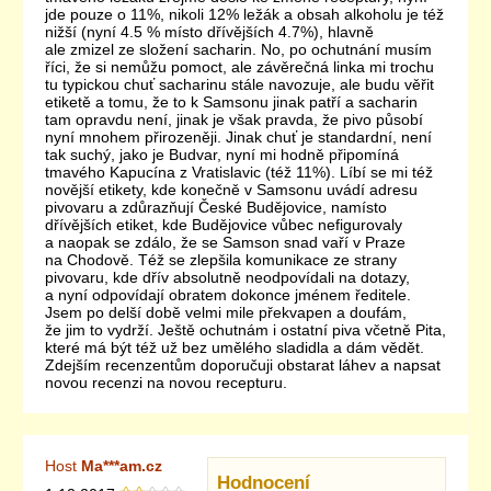
jde pouze o 11%, nikoli 12% ležák a obsah alkoholu je též
nižší (nyní 4.5 % místo dřívějších 4.7%), hlavně
ale zmizel ze složení sacharin. No, po ochutnání musím
říci, že si nemůžu pomoct, ale závěrečná linka mi trochu
tu typickou chuť sacharinu stále navozuje, ale budu věřit
etiketě a tomu, že to k Samsonu jinak patří a sacharin
tam opravdu není, jinak je však pravda, že pivo působí
nyní mnohem přirozeněji. Jinak chuť je standardní, není
tak suchý, jako je Budvar, nyní mi hodně připomíná
tmavého Kapucína z Vratislavic (též 11%). Líbí se mi též
novější etikety, kde konečně v Samsonu uvádí adresu
pivovaru a zdůrazňují České Budějovice, namísto
dřívějších etiket, kde Budějovice vůbec nefigurovaly
a naopak se zdálo, že se Samson snad vaří v Praze
na Chodově. Též se zlepšila komunikace ze strany
pivovaru, kde dřív absolutně neodpovídali na dotazy,
a nyní odpovídají obratem dokonce jménem ředitele.
Jsem po delší době velmi mile překvapen a doufám,
že jim to vydrží. Ještě ochutnám i ostatní piva včetně Pita,
které má být též už bez umělého sladidla a dám vědět.
Zdejším recenzentům doporučuji obstarat láhev a napsat
novou recenzi na novou recepturu.
Host
Ma***am.cz
Hodnocení