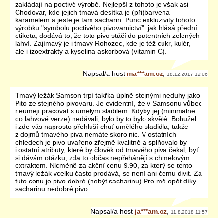
zakládají na poctivé výrobě. Nejlepší z tohoto je však asi
Chodovar, kde jejich tmavá desítka je (při)barvena
karamelem a ještě je tam sacharin. Punc exkluzivity tohoto
výrobku "symbolu poctivého pivovarnictví", jak hlásá přední
etiketa, dodává to, že toto pivo stáčí do patentních zelených
lahví. Zajímavý je i tmavý Rohozec, kde je též cukr, kulér,
ale i izoextrakty a kyselina askorbová (vitamin C).
Napsal/a
host
ma***am.cz
,
18.12.2017 12:06
Tmavý ležák Samson trpí takřka úplně stejnými neduhy jako
Pito ze stejného pivovaru. Je evidentní, že v Samsonu vůbec
neumějí pracovat s umělým sladilem. Kdyby jej (minimálně
do lahvové verze) nedávali, bylo by to bylo skvělé. Bohužel
i zde vás naprosto přehluší chuť umělého sladidla, takže
z dojmů tmavého piva nemáte skoro nic. V ostatních
ohledech je pivo uvařeno zřejmě kvalitně a splňovalo by
i ostatní atributy, které by člověk od tmavého piva čekal, byť
si dávám otázku, zda to občas nepřehánějí s chmelovým
extraktem. Nicméně za akční cenu 9.90, za který se tento
tmavý ležák vcelku často prodává, se není ani čemu divit. Za
tuto cenu je pivo dobré (nebýt sacharinu).Pro mě opět díky
sacharinu nedobré pivo.....
Napsal/a
host
ja***am.cz
,
11.8.2018 11:57