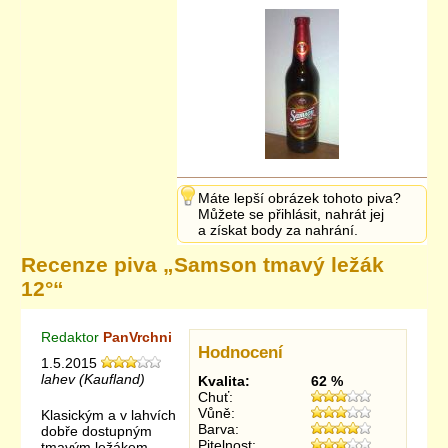
Máte lepší obrázek tohoto piva?
Můžete se přihlásit, nahrát jej
a získat body za nahrání.
Recenze piva „
Samson tmavý ležák
12°
“
Redaktor
PanVrchni
Hodnocení
1.5.2015
lahev (Kaufland)
Kvalita:
62 %
Chuť:
Vůně:
Klasickým a v lahvích
Barva:
dobře dostupným
Pitelnost:
tmavým ležákem