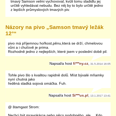
tmavý Samson velmi vychovoval, kvůli tomu sladidlu jej
určitě vyhledávat nebudu. Bez něj by to bylo určitě jedno
z lepších průmyslových tmavých piv.
Názory na pivo „
Samson tmavý ležák
12°
“
pivo má příjemnou hořkost,pěnu,která se drží, chmelovou
vůni a i chuťově je prima.
Rozhodně jedno z nejlepších, které jsem v poslední době pil.
Napsal/a
host
fi***ny.cz
,
31.5.2014 16:05
Tohle pivo šlo s kvalitou rapidně dolů. Míst bývalé mňamky
nyní chutná jako
ředěná sladká sojová omáčka. Fuh.
Napsal/a
host
Si***us.pl
,
13.1.2017 13:41
@ štamgast Strom:
Nechci být mravokárce nebo něco podobného, ale ... Kdo