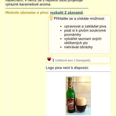
nádechem, v němž se s největší silou projevuje
výrazné karamelové aroma.
Historie záznamu o pivu:
rozbalit 2 záznamů
3.5.2014 09:00
Přihlašte se a získáte možnost:
upravovat a zakládat piva
psát si k pivům soukromé
poznámky
vytvářet seznam svých
oblíbených piv
nahrávat obrázky
1
(oblíbené pivo 1 štamgastů).
Logo piva není k dispozici.