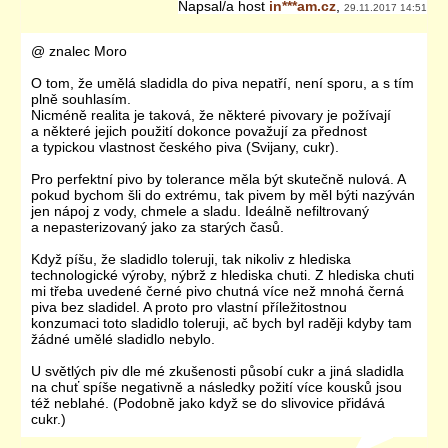
Napsal/a
host
in***am.cz
,
29.11.2017 14:51
@ znalec Moro
O tom, že umělá sladidla do piva nepatří, není sporu, a s tím
plně souhlasím.
Nicméně realita je taková, že některé pivovary je požívají
a některé jejich použití dokonce považují za přednost
a typickou vlastnost českého piva (Svijany, cukr).
Pro perfektní pivo by tolerance měla být skutečně nulová. A
pokud bychom šli do extrému, tak pivem by měl býti nazýván
jen nápoj z vody, chmele a sladu. Ideálně nefiltrovaný
a nepasterizovaný jako za starých časů.
Když píšu, že sladidlo toleruji, tak nikoliv z hlediska
technologické výroby, nýbrž z hlediska chuti. Z hlediska chuti
mi třeba uvedené černé pivo chutná více než mnohá černá
piva bez sladidel. A proto pro vlastní příležitostnou
konzumaci toto sladidlo toleruji, ač bych byl raději kdyby tam
žádné umělé sladidlo nebylo.
U světlých piv dle mé zkušenosti působí cukr a jiná sladidla
na chuť spíše negativně a následky požití více kousků jsou
též neblahé. (Podobně jako když se do slivovice přidává
cukr.)