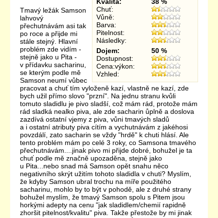
Kvalita:
38 %
Chuť:
Tmavý ležák Samson
Vůně:
lahvový
Barva:
přechutnávám asi tak
Pitelnost:
po roce a přijde mi
Následky:
stále stejný. Hlavní
problém zde vidím -
Dojem:
50 %
stejně jako u Pita -
Dostupnost:
v přídavku sacharinu,
Cena:výkon:
se kterým podle mě
Vzhled:
Samson neumí vůbec
pracovat a chuť tím vyloženě kazí, vlastně ne kazí, zde
bych užil přímo slovo "przní". Na jednu stranu kvůli
tomuto sladidlu je pivo sladší, což mám rád, protože mám
rád sladká nealko piva, ale zde sacharin ůplně a doslova
zazdívá ostatní vjemy z piva, vůni tmavých sladů
a i ostatní atributy piva cítím a vychutnávám z jakéhosi
povzdálí, zato sacharin se vždy "hrdě" k chuti hlásí. Ale
tento problém mám po celé 3 roky, co Samsona tmavého
přechutnávám....jinak pivo mi přijde dobré, bohužel je ta
chuť podle mě značně upozaděna, stejně jako
u Pita...nebo snad má Samson opět snahu něco
negativního skrýt užitím tohoto sladidla v chuti? Myslím,
že kdyby Samson ubral trochu na míře použitého
sacharinu, mohlo by to být v pohodě, ale z druhé strany
bohužel myslím, že tmavý Samson spolu s Pitem jsou
horkými adepty na cenu "jak sladidlem/chemií rapidně
zhoršit pitelnost/kvalitu" piva. Takže přestože by mi jinak