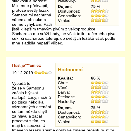
Následky:
sladkosti a hořkosti.
Mile mne překvapil,
Dojem:
75 %
protože světlý ležák
Dostupnost:
Samson mi nechutná
Cena:výkon:
vůbec a obloukem
Vzhled:
se mu vyhýbám. Patří
jistě k lepším tmavým pivům z velkoprodukce.
Sacharoza mu sráží body, ne však tolik - u černého piva
cukr či sacharózu toleruji, do světlých ležáků však podle
mne sladidla nepatří vůbec.
Host
ja***am.cz
Hodnocení
19.12.2019
Kvalita:
66 %
Chuť:
Vypadá to,
Vůně:
že se v Samsonu
Barva:
začalo blýskat
Pitelnost:
na lepší časy, možná
Následky:
po zisku několika
významných ocenění
Dojem:
75 %
se tam někdo chytl
Dostupnost:
za hlavu a začal
Cena:výkon:
pracovat s tím, co
Vzhled:
mají k dispozici. U
tmavého ležáku zřejmě došlo ke změně receptury, nyní