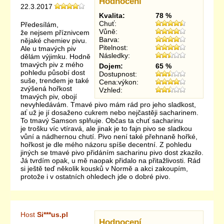
Hodnocení
22.3.2017
Kvalita:
78 %
Chuť:
Předesílám,
Vůně:
že nejsem příznivcem
Barva:
nějaké chemiev pivu.
Pitelnost:
Ale u tmavých piv
Následky:
dělám výjimku. Hodně
tmavých piv z mého
Dojem:
65 %
pohledu působí dost
Dostupnost:
suše, trendem je také
Cena:výkon:
zvýšená hořkost
Vzhled:
tmavých piv, obojí
nevyhledávám. Tmavé pivo mám rád pro jeho sladkost,
ať už je jí dosaženo cukrem nebo nejčastěji sacharinem.
To tmavý Samson splňuje. Občas ta chuť sacharinu
je trošku víc vtíravá, ale jinak je to fajn pivo se sladkou
vůní a nádhernou chutí. Pivo není také přehnaně hořké,
hořkost je dle mého názoru spíše decentní. Z pohledu
jiných se tmavé pivo přidáním sacharinu pivo dost zkazilo.
Já tvrdím opak, u mě naopak přidalo na přitažlivosti. Rád
si ještě teď několik kousků v Normě a akci zakoupím,
protože i v ostatních ohledech jde o dobré pivo.
Host
Si***us.pl
Hodnocení