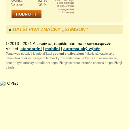
Kvalita:
62 %
1 redaktor(ů)
Dojem:
68 %
0 znal(e)c(ů)
3 štamgast(ů)
6 host(ů)
«
DALŠÍ PIVA ZNAČKY „
SAMSON
”
© 2013 - 2021 Atlaspiv.cz, napište nám na
Vzhled:
standardní
|
mobilní
|
automatický výběr
Tento web používá k indentifikaci
spojení s uživatelem
(nikoliv uživatele jako
takového) cookies, neb je to technickým standardem. Pokud s tím nesouhlasíte,
opustťe tyto stránky a raději ani nepoužívejte internet, protože cookies se používají
všude.