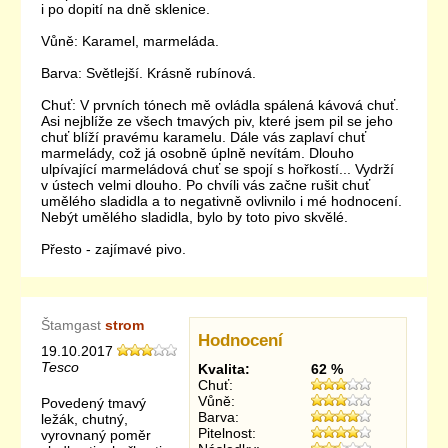
i po dopití na dně sklenice.
Vůně: Karamel, marmeláda.
Barva: Světlejší. Krásně rubínová.
Chuť: V prvních tónech mě ovládla spálená kávová chuť.
Asi nejblíže ze všech tmavých piv, které jsem pil se jeho
chuť blíží pravému karamelu. Dále vás zaplaví chuť
marmelády, což já osobně úplně nevítám. Dlouho
ulpívající marmeládová chuť se spojí s hořkostí... Vydrží
v ústech velmi dlouho. Po chvíli vás začne rušit chuť
umělého sladidla a to negativně ovlivnilo i mé hodnocení.
Nebýt umělého sladidla, bylo by toto pivo skvělé.
Přesto - zajímavé pivo.
Štamgast
strom
Hodnocení
19.10.2017
Tesco
Kvalita:
62 %
Chuť:
Vůně:
Povedený tmavý
Barva:
ležák, chutný,
Pitelnost:
vyrovnaný poměr