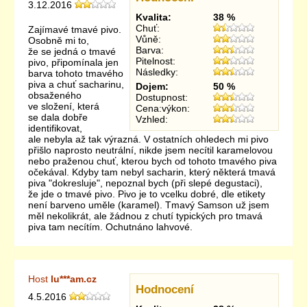
3.12.2016
Kvalita:
38 %
Chuť:
Zajímavé tmavé pivo.
Vůně:
Osobně mi to,
Barva:
že se jedná o tmavé
Pitelnost:
pivo, připomínala jen
Následky:
barva tohoto tmavého
piva a chuť sacharinu,
Dojem:
50 %
obsaženého
Dostupnost:
ve složení, která
Cena:výkon:
se dala dobře
Vzhled:
identifikovat,
ale nebyla až tak výrazná. V ostatních ohledech mi pivo
přišlo naprosto neutrální, nikde jsem necítil karamelovou
nebo praženou chuť, kterou bych od tohoto tmavého piva
očekával. Kdyby tam nebyl sacharin, který některá tmavá
piva "dokresluje", nepoznal bych (při slepé degustaci),
že jde o tmavé pivo. Pivo je to vcelku dobré, dle etikety
není barveno uměle (karamel). Tmavý Samson už jsem
měl nekolikrát, ale žádnou z chutí typických pro tmavá
piva tam necítím. Ochutnáno lahvové.
Host
lu***am.cz
Hodnocení
4.5.2016