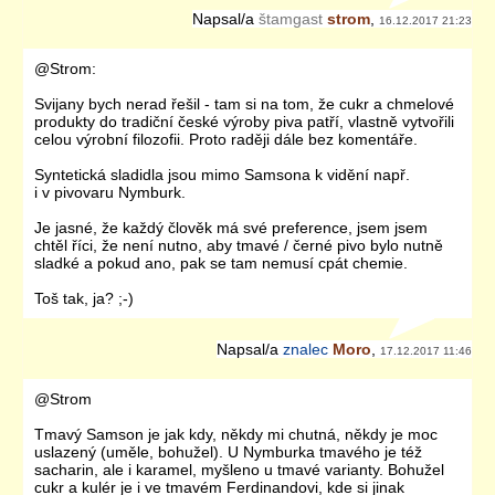
Napsal/a
štamgast
strom
,
16.12.2017 21:23
@Strom:
Svijany bych nerad řešil - tam si na tom, že cukr a chmelové
produkty do tradiční české výroby piva patří, vlastně vytvořili
celou výrobní filozofii. Proto raději dále bez komentáře.
Syntetická sladidla jsou mimo Samsona k vidění např.
i v pivovaru Nymburk.
Je jasné, že každý člověk má své preference, jsem jsem
chtěl říci, že není nutno, aby tmavé / černé pivo bylo nutně
sladké a pokud ano, pak se tam nemusí cpát chemie.
Toš tak, ja? ;-)
Napsal/a
znalec
Moro
,
17.12.2017 11:46
@Strom
Tmavý Samson je jak kdy, někdy mi chutná, někdy je moc
uslazený (uměle, bohužel). U Nymburka tmavého je též
sacharin, ale i karamel, myšleno u tmavé varianty. Bohužel
cukr a kulér je i ve tmavém Ferdinandovi, kde si jinak