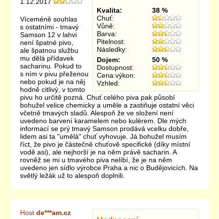
1.12.2017
Kvalita:
38 %
Chuť:
Víceméně souhlas
Vůně:
s ostatními - tmavý
Barva:
Samson 12 v lahvi
Pitelnost:
není špatné pivo,
Následky:
ale špatnou službu
mu dělá přídavek
Dojem:
50 %
sacharinu. Pokud to
Dostupnost:
s ním v pivu přeženou
Cena:výkon:
nebo pokud je na něj
Vzhled:
hodně citlivý, v tomto
pivu ho určitě pozná. Chuť celého piva pak působí
bohužel velice chemicky a uměle a zastiňuje ostatní věci
včetně tmavých sladů. Alespoň že ve složení není
uvedeno barvení karamelem nebo kulérem. Dle mých
informací se prý tmavý Samson prodává vcelku dobře,
lidem asi ta "umělá" chuť vyhovuje. Já bohužel musím
říct, že pivo je částečně chuťově specifické (díky místní
vodě asi), ale nejhorší je na něm právě sacharin. A
rovněž se mi u tmavého piva nelíbí, že je na něm
uvedeno jen sídlo výrobce Praha a nic o Budějovicích. Na
světlý ležák už to alespoň doplnili.
Host
de***am.cz