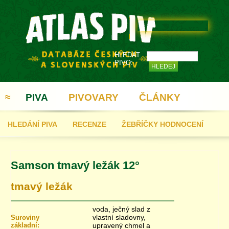
HLEDAT
PIVO:
≈
PIVA
PIVOVARY
ČLÁNKY
HLEDÁNÍ PIVA
RECENZE
ŽEBŘÍČKY HODNOCENÍ
REGISTRACE
Samson tmavý ležák 12°
tmavý ležák
voda, ječný slad z
vlastní sladovny,
Suroviny
základní:
upravený chmel a