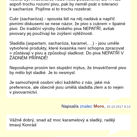
aspoň trochu rozumí pivu, pak by neměl psát o toleranci
k sacharóze. Pojďme si to trochu rozebrat:
Cukr (sacharóza) - spousta lidí na něj nadává a napříč
pivními diskusemi se nese názor, že pivo s cukrem = špatné
pivo. Do tradiční výroby českého piva NEPATŘÍ, avšak
pivovary jej používají ke zvýšení výtěžnosti.
Sladidla (aspartam, sacharóza, karamel,. ..) - jsou uměle
vytvořené produkty, které kvasinka není schopna zpracovat
= zůstávají v pivu a způsobují sladkost. Do piva NEPATŘÍ V
ŽÁDNÉM PŘÍPADĚ!
Neposilujme prosím ten stupidní mýtus, že tmavé/černé pivo
by mělo být sladké. Je to nesmysl.
Je samozřejmě osobní věcí každého z nás, jaké má
preference, ale obecně jsou umělá sladidla zlem a to nejen
v pivovarnictví.
Napsal/a
znalec
Moro
,
20.10.2017 9:12
Vážně dobrý, snad až moc karamelový a sladký, raději
tmavý Konrád