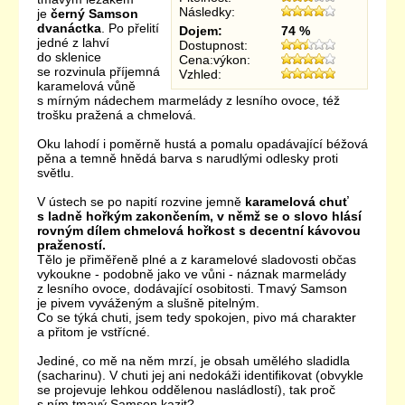
Následky:
je
černý Samson
dvanáctka
. Po přelití
Dojem:
74 %
jedné z lahví
Dostupnost:
do sklenice
Cena:výkon:
se rozvinula příjemná
Vzhled:
karamelová vůně
s mírným nádechem marmelády z lesního ovoce, též
trošku pražená a chmelová.
Oku lahodí i poměrně hustá a pomalu opadávající béžová
pěna a temně hnědá barva s narudlými odlesky proti
světlu.
V ústech se po napití rozvine jemně
karamelová chuť
s ladně hořkým zakončením, v němž se o slovo hlásí
rovným dílem chmelová hořkost s decentní kávovou
pražeností.
Tělo je přiměřeně plné a z karamelové sladovosti občas
vykoukne - podobně jako ve vůni - náznak marmelády
z lesního ovoce, dodávající osobitosti. Tmavý Samson
je pivem vyváženým a slušně pitelným.
Co se týká chuti, jsem tedy spokojen, pivo má charakter
a přitom je vstřícné.
Jediné, co mě na něm mrzí, je obsah umělého sladidla
(sacharinu). V chuti jej ani nedokáži identifikovat (obvykle
se projevuje lehkou oddělenou nasládlostí), tak proč
s ním tmavý Samson kazit?