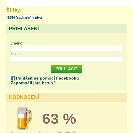
Štítky:
E954 (sacharin) v pivu
PŘIHLÁŠENÍ
Jméno:
Heslo:
Přihlásit se pomocí Facebooku
Zapomněli jste heslo?
HODNOCENÍ
63 %
Pivo hodnotili: