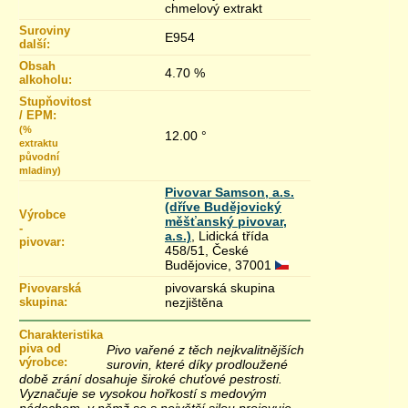
chmelový extrakt
Suroviny
E954
další:
Obsah
4.70 %
alkoholu:
Stupňovitost
/ EPM:
(%
12.00 °
extraktu
původní
mladiny)
Pivovar Samson, a.s.
(dříve Budějovický
Výrobce
měšťanský pivovar,
-
a.s.)
, Lidická třída
pivovar:
458/51, České
Budějovice, 37001
pivovarská skupina
Pivovarská
skupina:
nezjištěna
Charakteristika
piva od
Pivo vařené z těch nejkvalitnějších
výrobce:
surovin, které díky prodloužené
době zrání dosahuje široké chuťové pestrosti.
Vyznačuje se vysokou hořkostí s medovým