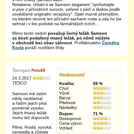
Notabene, chlubí-li se Samson sloganem "
vychutnejte
si pivo z přírodních surovin, vařené s péčí a láskou podle
osvědčené originální receptury
". Opět marně přemýšlím,
na kterém stromě ten přírodní sacharin roste a zda ho lze
sehnat i v bio podobě na farmářských trzích...
Mimo tento neduh
považuji černý ležák Samson
za dosti podařený tmavý ležák, po němž můžete
v obchodě bez obav sáhnout
. Profláknutého
Černého
Kozla
poráží rozdílem třídy.
Štamgast
Pete69
Hodnocení
24.3.2017
TESCO
Kvalita:
59 %
Chuť:
Vůně:
Samson mě zatím
Barva:
nikdy nezklamal
Pitelnost:
a řadím jejich piva
Následky:
poměrně vysoko.
Jejich tmavý ležák
Dojem:
71 %
mohu též doporučit.
Dostupnost:
Cena:výkon:
Pěna: Hustá, vysoká..
Vzhled:
neopadla a zůstala