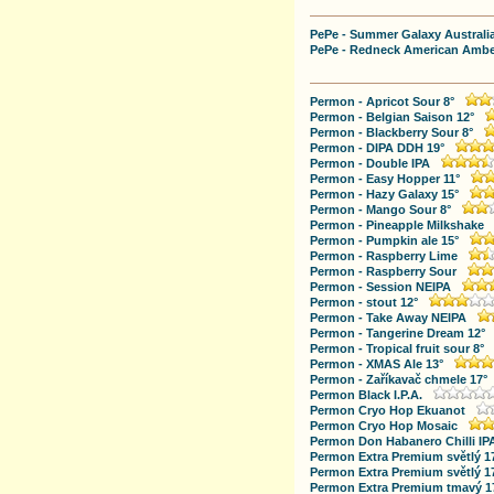
PePe - Summer Galaxy Australia
PePe - Redneck American Amber
Permon - Apricot Sour 8°
Permon - Belgian Saison 12°
Permon - Blackberry Sour 8°
Permon - DIPA DDH 19°
Permon - Double IPA
Permon - Easy Hopper 11°
Permon - Hazy Galaxy 15°
Permon - Mango Sour 8°
Permon - Pineapple Milkshake
Permon - Pumpkin ale 15°
Permon - Raspberry Lime
Permon - Raspberry Sour
Permon - Session NEIPA
Permon - stout 12°
Permon - Take Away NEIPA
Permon - Tangerine Dream 12°
Permon - Tropical fruit sour 8°
Permon - XMAS Ale 13°
Permon - Zaříkavač chmele 17°
Permon Black I.P.A.
Permon Cryo Hop Ekuanot
Permon Cryo Hop Mosaic
Permon Don Habanero Chilli IP
Permon Extra Premium světlý 1
Permon Extra Premium světlý 1
Permon Extra Premium tmavý 1