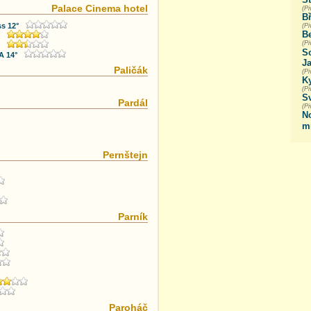
Palace Cinema hotel
(P
B
ss 12°
(P
Be
(P
So
A 14°
Ja
Paličák
(Pi
Ky
(Pi
S
Pardál
(P
N
m
Pernštejn
Parník
Paroháč