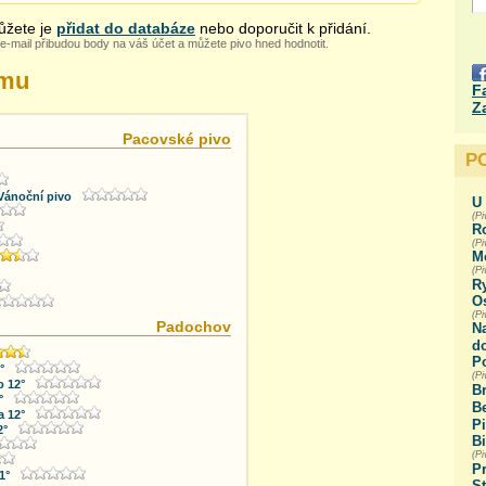
žete je
přidat do databáze
nebo doporučit k přidání.
e-mail přibudou body na váš účet a můžete pivo hned hodnotit.
amu
F
Z
Pacovské pivo
P
Vánoční pivo
U 
(Pi
R
(P
M
(Pi
R
Os
(P
Padochov
N
do
Po
°
(Pi
 12°
B
°
B
 12°
Pi
2°
B
(P
P
1°
S