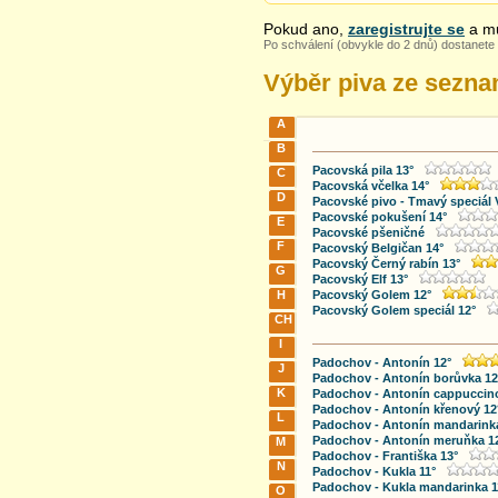
Pokud ano,
zaregistrujte se
a mů
Po schválení (obvykle do 2 dnů) dostanete 
Výběr piva ze sezn
A
B
Pacovská pila 13°
C
Pacovská včelka 14°
D
Pacovské pivo - Tmavý speciál 
Pacovské pokušení 14°
E
Pacovské pšeničné
F
Pacovský Belgičan 14°
Pacovský Černý rabín 13°
G
Pacovský Elf 13°
H
Pacovský Golem 12°
Pacovský Golem speciál 12°
CH
I
Padochov - Antonín 12°
J
Padochov - Antonín borůvka 12
K
Padochov - Antonín cappuccino
Padochov - Antonín křenový 12
L
Padochov - Antonín mandarinka
Padochov - Antonín meruňka 1
M
Padochov - Františka 13°
N
Padochov - Kukla 11°
Padochov - Kukla mandarinka 1
O