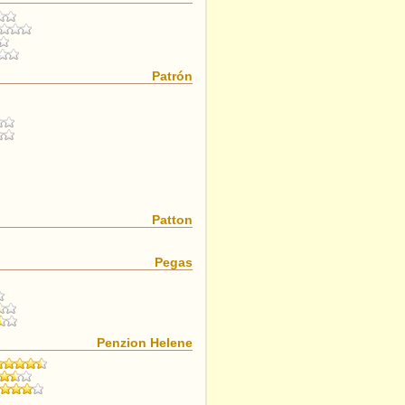
Patrón
Patton
Pegas
Penzion Helene