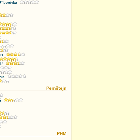
7° borůvka
is
1°
vka
Pernštejn
í
PHM