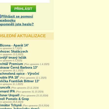
Přihlásit se pomocí
acebooku
apomněli jste heslo?
OSLEDNÍ AKTUALIZACE
Bizona - Aparát 14°
vo upraveno 9.7.2025)
ohozec Skaláczech
ivo upraveno 13.5.2025)
ordýř tmavý ležák
vo upraveno 6.5.2025)
ychtář Premium
(Pivo upraveno 1.4.2025)
travar Černá Barbora 13°
ivo upraveno 18.1.2025)
achmelená opice - Výroční
uble IPA 18°
(Pivo upraveno 12.1.2025)
lička František Bittner 13°
vo upraveno 11.1.2025)
runcvík
(Pivo upraveno 23.11.2024)
ernard IPA
(Pivo upraveno 31.10.2024)
lsner Urquell
(Pivo upraveno 23.10.2024)
irell Pomelo & Grep
ivo upraveno 25.8.2024)
rimátor Tchyně
(Pivo upraveno 25.8.2024)
tarobrno Jedenáctka domů