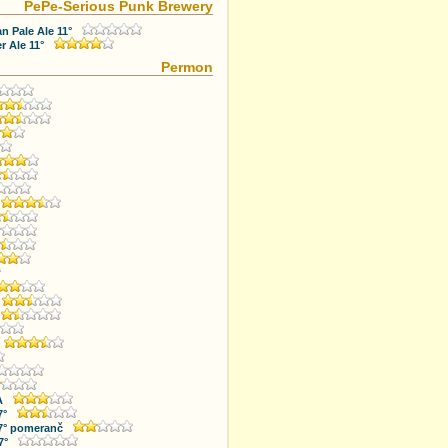
PePe-Serious Punk Brewery
n Pale Ale 11°
 Ale 11°
Permon
A
7°
7° pomeranč
7°