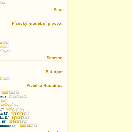
Pirát
Písecký hradební pivovar
Samson
Pittinger
Pivečka Rousínov
anus
10°
ka 12°
ka 11°
 15°
 Summer 13°