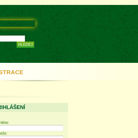
STRACE
ŘIHLÁŠENÍ
méno:
slo: