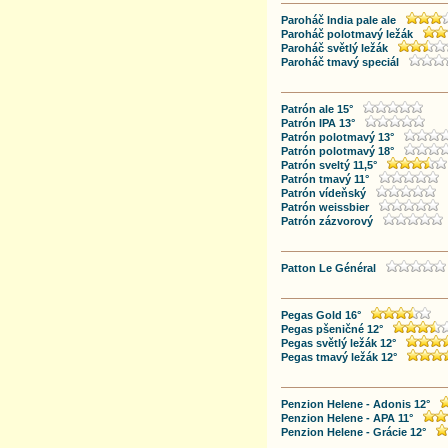
Paroháč India pale ale
Paroháč polotmavý ležák
Paroháč světlý ležák
Paroháč tmavý speciál
Patrón ale 15°
Patrón IPA 13°
Patrón polotmavý 13°
Patrón polotmavý 18°
Patrón sveltý 11,5°
Patrón tmavý 11°
Patrón vídeňský
Patrón weissbier
Patrón zázvorový
Patton Le Général
Pegas Gold 16°
Pegas pšeničné 12°
Pegas světlý ležák 12°
Pegas tmavý ležák 12°
Penzion Helene - Adonis 12°
Penzion Helene - APA 11°
Penzion Helene - Grácie 12°