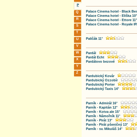
P
Palace Cinema hotel - Black Be
Q
Palace Cinema hotel - Eliška 10°
R
Palace Cinema hotel - Ettore 11°
Palace Cinema hotel - Royale IP
S
T
Paličák 11°
U
V
W
Pardál
Pardál Echt
X
Pardálovo bezové
Y
Z
Pardubický Kovár
Pardubický Ozzobír
Pardubický Porter
Pardubický Taxis 14°
Parník - Admirál 16°
Parník - Kapitán 12°
Parník - Kotva ale 15°
Parník - Námořník 11°
Parník - Pirát 13°
Parník - Pirát pšeničný 13°
Parník - sv. Mikuláš 14°