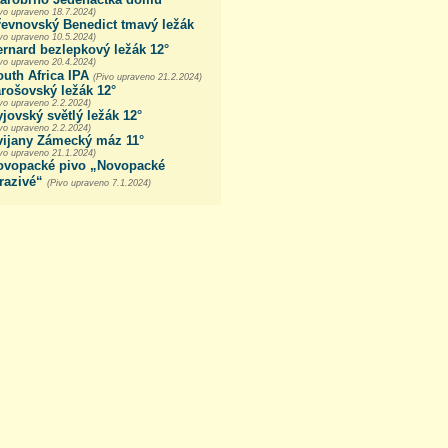
ivo upraveno 18.7.2024)
řevnovský Benedict tmavý ležák
ivo upraveno 10.5.2024)
rnard bezlepkový ležák 12°
ivo upraveno 20.4.2024)
uth Africa IPA
(Pivo upraveno 21.2.2024)
rošovský ležák 12°
vo upraveno 2.2.2024)
jovský světlý ležák 12°
vo upraveno 2.2.2024)
vijany Zámecký máz 11°
ivo upraveno 21.1.2024)
ovopacké pivo „Novopacké
razivé“
(Pivo upraveno 7.1.2024)