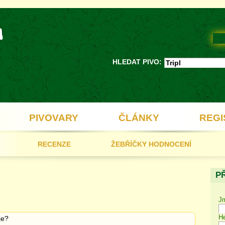
HLEDAT PIVO:
PIVOVARY
ČLÁNKY
REGI
RECENZE
ŽEBŘÍČKY HODNOCENÍ
P
J
He
uje?