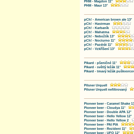
PHM - Magdon 11°
PHM - Maur 13°
pCh! - American brown ale 13°
pCh! - Hastrman
pCh! - Karbaník
pCh! - Mahatma
pCh! - Nebožtík 13°
pCh! - Nocturno 11°
pCh! - Pazdrát 11°
pCh! - Vzkříšení 13°
Pikard - pšeničné 11°
Pikard - světlý ležák 11°
Pikard - tmavý ležák puškvorco
Pilsner Urquell
Pilsner Urquell nefiltrovaný
Pioneer beer - Caramel Shake 1
Pioneer beer - Cloudya 11°
Pioneer beer - Double APA 12°
Pioneer beer - Hello Yellow 12°
Pioneer beer - Hello Yellow 2
Pioneer beer - PAI PIA
Pioneer beer - Rezident 11°
Pioneer beer - UFO 12°