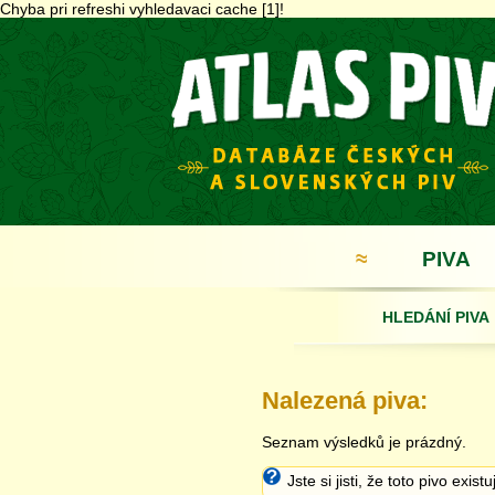
Chyba pri refreshi vyhledavaci cache [1]!
≈
PIVA
HLEDÁNÍ PIVA
Nalezená piva:
Seznam výsledků je prázdný.
Jste si jisti, že toto pivo exist