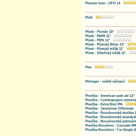
Pioneer beer - UFO 14
Pirát
Písek - Florián 10°
Písek - PAPA 11°
Písek - PIPA 12°
Písek - Písecký Bitter 13°
Písek - Písecký ležák 11°
Písek - Vídeňský ležák 11°
Pito
Pittinger - světlé výčepní
Pivečka - American pale ale 12°
Pivečka - Cymbopogon winteri
Pivečka - Extra Brut IPA
Pivečka - Jasminum Officinale
Pivečka - Rousínovská desítka 
Pivečka - Rousínovská dvanáct
Pivečka - Rousínovská jedenáct
Pivečka Rousínov - Cascade IPA
Pivečka Rousínov - I´m Single