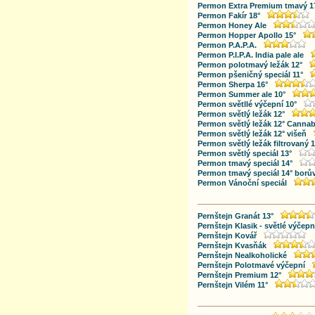
Permon Extra Premium tmavý 1
Permon Fakír 18°
Permon Honey Ale
Permon Hopper Apollo 15°
Permon P.A.P.A.
Permon P.I.P.A. India pale ale
Permon polotmavý ležák 12°
Permon pšeničný speciál 11°
Permon Sherpa 16°
Permon Summer ale 10°
Permon světllé výčepní 10°
Permon světlý ležák 12°
Permon světlý ležák 12° Cannab
Permon světlý ležák 12° višeň
Permon světlý ležák filtrovaný 1
Permon světlý speciál 13°
Permon tmavý speciál 14°
Permon tmavý speciál 14° borů
Permon Vánoční speciál
Pernštejn Granát 13°
Pernštejn Klasik - světlé výčepn
Pernštejn Kovář
Pernštejn Kvasňák
Pernštejn Nealkoholické
Pernštejn Polotmavé výčepní
Pernštejn Premium 12°
Pernštejn Vilém 11°