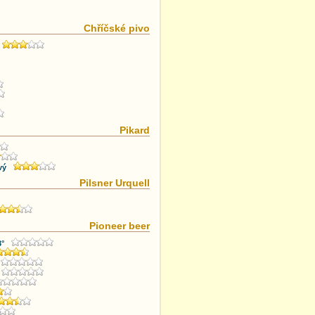
Chříčské pivo
Pikard
vý
Pilsner Urquell
Pioneer beer
3°