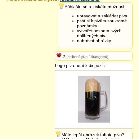
2.12.2013 07:40
Přihlašte se a získáte možnost:
upravovat a zakládat piva
psát si k pivům soukromé
poznámky
vytvářet seznam svých
oblíbených piv
nahrávat obrázky
2
(oblíbené pivo 2 štamgastů).
Logo piva není k dispozici.
Máte lepší obrázek tohoto piva?