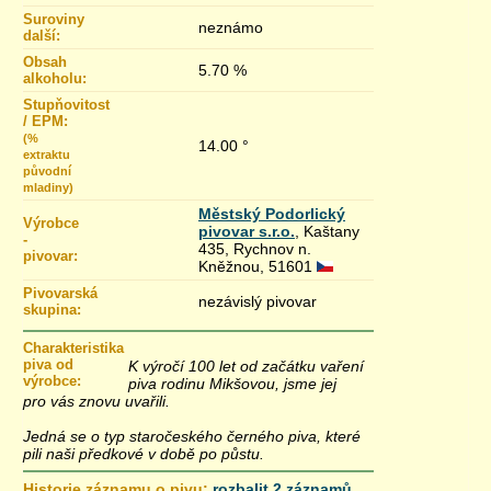
Suroviny
neznámo
další:
Obsah
5.70 %
alkoholu:
Stupňovitost
/ EPM:
(%
14.00 °
extraktu
původní
mladiny)
Městský Podorlický
Výrobce
pivovar s.r.o.
, Kaštany
-
435, Rychnov n.
pivovar:
Kněžnou, 51601
Pivovarská
nezávislý pivovar
skupina:
Charakteristika
piva od
K výročí 100 let od začátku vaření
výrobce:
piva rodinu Mikšovou, jsme jej
pro vás znovu uvařili.
Jedná se o typ staročeského černého piva, které
pili naši předkové v době po půstu.
Historie záznamu o pivu:
rozbalit 2 záznamů