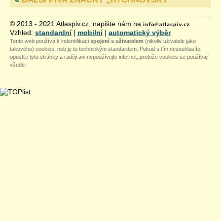
© 2013 - 2021 Atlaspiv.cz, napište nám na
Vzhled:
standardní
|
mobilní
|
automatický výběr
Tento web používá k indentifikaci
spojení s uživatelem
(nikoliv uživatele jako
takového) cookies, neb je to technickým standardem. Pokud s tím nesouhlasíte,
opustťe tyto stránky a raději ani nepoužívejte internet, protože cookies se používají
všude.