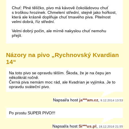
Chuť: Plné tělíčko, pivo má kávově čokoládovou chuť
s troškou hrozinek. Chmelení střední, stejně jako hořkost,
která ale krásně doplňuje chuť tmavého piva. Pitelnost
velmi dobrá, říz střední.
Velmi dobrý počin, ale mírně nakyslou chuť nemohu
přejít.
Názory na pivo „
Rychnovský Kvardian
14
“
Na toto pivo se opravdu těším. Škoda, že je na čepu jen
několikrát ročně.
Černá piva nemám moc rád, ale Kvadrian je vyjímka. Je to
opravdu sváteční pivo.
Napsal/a
host
ja***am.cz
,
9.12.2014 13:53
Po prostu SUPER PIVO!!!
Napsal/a
host
Si***us.pl
,
18.12.2016 21:55