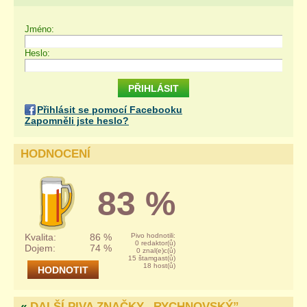
Jméno:
Heslo:
Přihlásit se pomocí Facebooku
Zapomněli jste heslo?
HODNOCENÍ
83 %
Kvalita:
86 %
Pivo hodnotili:
0 redaktor(ů)
Dojem:
74 %
0 znal(e)c(ů)
15 štamgast(ů)
18 host(ů)
«
DALŠÍ PIVA ZNAČKY „
RYCHNOVSKÝ
”