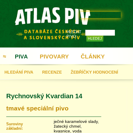
HLEDAT
PIVO:
≈
PIVA
PIVOVARY
ČLÁNKY
HLEDÁNÍ PIVA
RECENZE
ŽEBŘÍČKY HODNOCENÍ
REGISTRACE
Rychnovský Kvardian 14
tmavé speciální pivo
ječné karamelové slady,
Suroviny
žatecký chmel,
základní:
kvasnice, voda