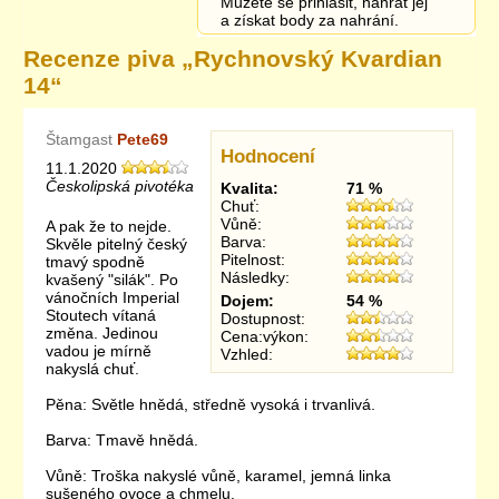
Můžete se přihlásit, nahrát jej
a získat body za nahrání.
Recenze piva „
Rychnovský Kvardian
14
“
Štamgast
Pete69
Hodnocení
11.1.2020
Českolipská pivotéka
Kvalita:
71 %
Chuť:
Vůně:
A pak že to nejde.
Barva:
Skvěle pitelný český
Pitelnost:
tmavý spodně
Následky:
kvašený "silák". Po
vánočních Imperial
Dojem:
54 %
Stoutech vítaná
Dostupnost:
změna. Jedinou
Cena:výkon:
vadou je mírně
Vzhled:
nakyslá chuť.
Pěna: Světle hnědá, středně vysoká i trvanlivá.
Barva: Tmavě hnědá.
Vůně: Troška nakyslé vůně, karamel, jemná linka
sušeného ovoce a chmelu.