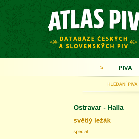
≈
PIVA
HLEDÁNÍ PIVA
Ostravar - Halla
světlý ležák
speciál