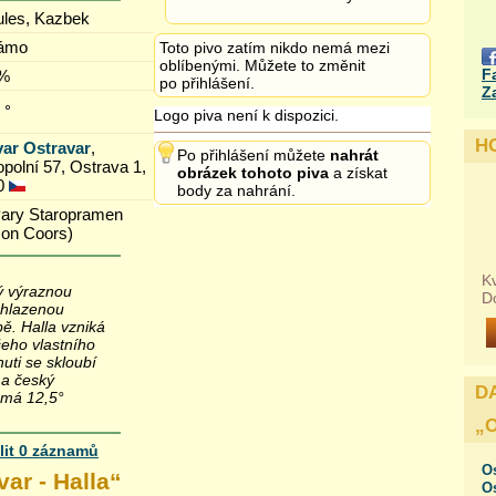
ules, Kazbek
ámo
Toto pivo zatím nikdo nemá mezi
oblíbenými. Můžete to změnit
F
 %
po přihlášení.
Z
 °
Logo piva není k dispozici.
H
var Ostravar
,
Po přihlášení můžete
nahrát
polní 57, Ostrava 1,
obrázek tohoto piva
a získat
0
body za nahrání.
vary Staropramen
son Coors)
Kv
ký výraznou
D
uhlazenou
ě. Halla vzniká
eho vlastního
ti se skloubí
 a český
D
 má 12,5°
„
lit 0 záznamů
Os
var - Halla
“
Os