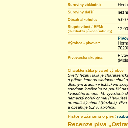
Herk
Suroviny základní:
nezn
Suroviny další:
5.00
Obsah alkoholu:
Stupňovitost / EPM:
12.00
(% extraktu původní mladiny)
Pivo
Horno
Výrobce - pivovar:
7020
Pivo
Pivovarská skupina:
(Mol
Charakteristika piva od výrobce:
Světlý ležák Halla je charakteric
a přitom jemnou sladovou chutí 
dlouhým zráním v ležáckém sklep
spodním kvašením za použití naš
kvasného kmenu. Ve vyvážené chu
německý hořký chmel (Herkules)
aromatický chmel (Kazbek). Pivo
a obsahuje 5,2 % alkoholu.
Historie záznamu o pivu:
rozba
26.4.2021 00:16
Recenze piva „
Ostra