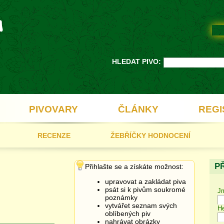
HLEDAT PIVO:
PIVOVARY
ČLÁNKY
REGI
RECENZE
ŽEBŘÍČKY HODNOCENÍ
P
Přihlašte se a získáte možnost:
upravovat a zakládat piva
psát si k pivům soukromé
J
poznámky
vytvářet seznam svých
He
oblíbených piv
nahrávat obrázky