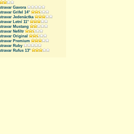
stravar Gavora
travar Grifel 14°
stravar Jedenáctka
travar Letní 11°
stravar Mustang
travar Nefiltr
travar Original
stravar Premium
stravar Ruby
travar Rufus 13°