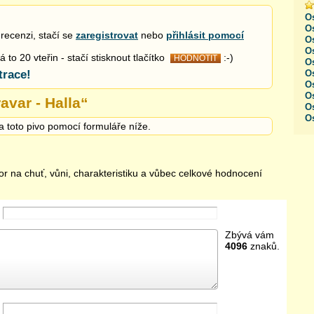
O
Os
recenzi, stačí se
zaregistrovat
nebo
přihlásit pomocí
O
Os
to 20 vteřin - stačí stisknout tlačítko
:-)
HODNOTIT
O
trace!
Os
Os
O
avar - Halla
“
O
Os
a toto pivo pomocí formuláře níže.
or na chuť, vůni, charakteristiku a vůbec celkové hodnocení
Zbývá vám
4096
znaků.