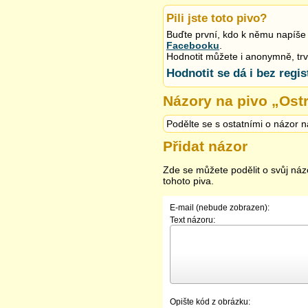
Pili jste toto pivo?
Buďte první, kdo k němu napíše 
Facebooku
.
Hodnotit můžete i anonymně, trvá 
Hodnotit se dá i bez regis
Názory na pivo „
Ostr
Podělte se s ostatními o názor n
Přidat názor
Zde se můžete podělit o svůj náz
tohoto piva.
E-mail (nebude zobrazen):
Text názoru:
Opište kód z obrázku: