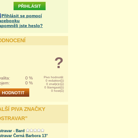
Přihlásit se pomocí
acebooku
apomněli jste heslo?
ODNOCENÍ
?
alita:
0 %
Pivo hodnotili:
0 redaktor(ů)
ojem:
0 %
0 znal(e)c(ů)
0 štamgast(ů)
0 host(ů)
ALŠÍ PIVA ZNAČKY
OSTRAVAR
”
travar - Bard
travar Černá Barbora 13°