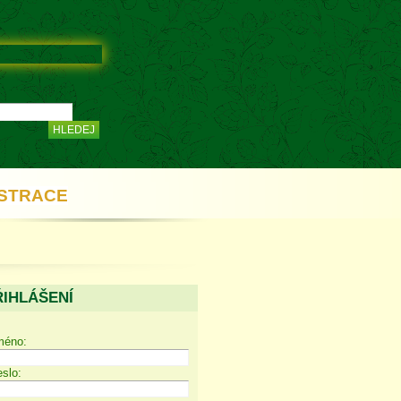
STRACE
ŘIHLÁŠENÍ
méno:
slo: