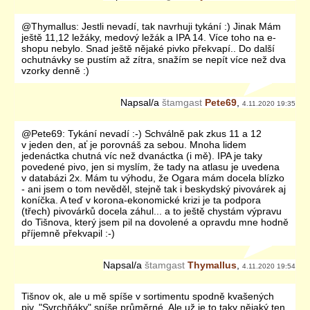
@Thymallus: Jestli nevadí, tak navrhuji tykání :) Jinak Mám
ještě 11,12 ležáky, medový ležák a IPA 14. Více toho na e-
shopu nebylo. Snad ještě nějaké pivko překvapí.. Do další
ochutnávky se pustím až zítra, snažím se nepít více než dva
vzorky denně :)
Napsal/a
štamgast
Pete69
,
4.11.2020 19:35
@Pete69: Tykání nevadí :-) Schválně pak zkus 11 a 12
v jeden den, ať je porovnáš za sebou. Mnoha lidem
jedenáctka chutná víc než dvanáctka (i mě). IPA je taky
povedené pivo, jen si myslím, že tady na atlasu je uvedena
v databázi 2x. Mám tu výhodu, že Ogara mám docela blízko
- ani jsem o tom nevěděl, stejně tak i beskydský pivovárek aj
koníčka. A teď v korona-ekonomické krizi je ta podpora
(třech) pivovárků docela záhul... a to ještě chystám výpravu
do Tišnova, který jsem pil na dovolené a opravdu mne hodně
příjemně překvapil :-)
Napsal/a
štamgast
Thymallus
,
4.11.2020 19:54
Tišnov ok, ale u mě spíše v sortimentu spodně kvašených
piv. "Svrchňáky" spíše průměrné. Ale už je to taky nějaký ten