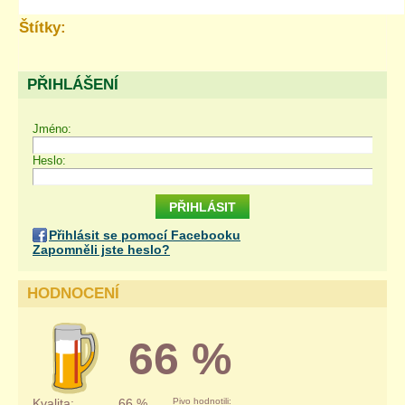
Štítky:
PŘIHLÁŠENÍ
Jméno:
Heslo:
Přihlásit se pomocí Facebooku
Zapomněli jste heslo?
HODNOCENÍ
66 %
Kvalita:
66 %
Pivo hodnotili: