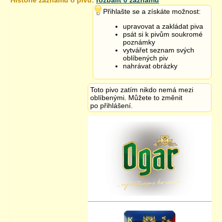
Historie záznamu o pivu:
rozbalit 0 záznamů
27.10.2020 06:29
Přihlašte se a získáte možnost:
upravovat a zakládat piva
psát si k pivům soukromé
poznámky
vytvářet seznam svých
oblíbených piv
nahrávat obrázky
Toto pivo zatím nikdo nemá mezi
oblíbenými. Můžete to změnit
po přihlášení.