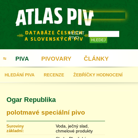
HLEDAT
PIVO:
≈
PIVA
PIVOVARY
ČLÁNKY
HLEDÁNÍ PIVA
RECENZE
ŽEBŘÍČKY HODNOCENÍ
REGISTRACE
Ogar Republika
polotmavé speciální pivo
Voda, ječný slad,
Suroviny
základní:
chmelové produkty