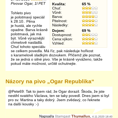
Pivovar Ogar, 1l PET
Kvalita:
65 %
Chuť:
Vůně:
Tohleto pivo
Barva:
je polotmavý speciál
Pitelnost:
k 28.10.. Pěna
Následky:
je hustá, ale rychle
opadne. Barva krásně
Dojem:
69 %
polotmavá, jak má
Dostupnost:
být. Vůně výraznější
Cena:výkon:
chmelově nasládlá.
Vzhled:
Chuť tohoto speciálu
se celkem povedla. Má říz, pak následuje hořkost
s karamelově sladkým dozvukem. Přičemž jde poznat,
že se jedná o silné pivo. Vše je krásně vyváženo, takže
pokud máte možnost, určitě ochutnejte.
Názory na pivo „
Ogar Republika
“
@Pete69: Tak to jsem rád, že Ogar dorazil. Škoda, že jste
nestihl svatého Václava, ten se taky povedl. Dnes jsem si byl
pro sv. Martina a taky dobrý. Jsem zvědavý, co řeknete
na další kousky :-)
Napsal/a
štamgast
Thymallus
,
4.11.2020 18:40