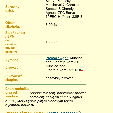
Slady: Plzeňský,
Mnichovský, Carared,
Suroviny
Special B Chmely:
další:
Agnus, ŽPČ Barva:
19EBC Hořkost: 33IBU
Obsah
6.00 %
alkoholu:
Stupňovitost
/ EPM:
(%
15.00 °
extraktu
původní
mladiny)
Pivovar Ogar
, Kunčice
Výrobce
pod Ondřejníkem 315,
-
Kunčice pod
pivovar:
Ondřejníkem, 73913
Pivovarská
nezávislý pivovar
skupina:
Charakteristika
piva od
Spodně kvašený polotmavý speciál
výrobce:
chmelený českými chmely Agnus
a ŽPČ, který vyniká plným sladovým tělem
a jemnou hořkostí.