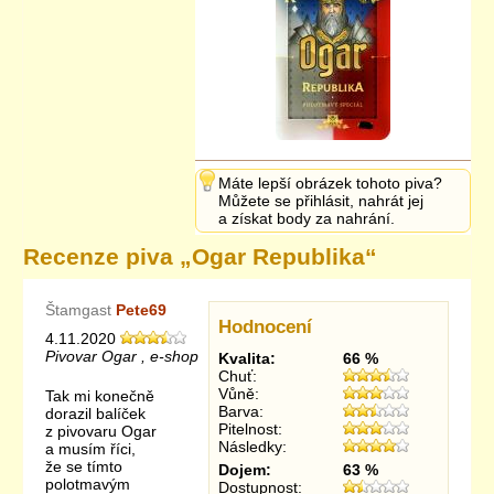
Máte lepší obrázek tohoto piva?
Můžete se přihlásit, nahrát jej
a získat body za nahrání.
Recenze piva „
Ogar Republika
“
Štamgast
Pete69
Hodnocení
4.11.2020
Pivovar Ogar , e-shop
Kvalita:
66 %
Chuť:
Vůně:
Tak mi konečně
Barva:
dorazil balíček
Pitelnost:
z pivovaru Ogar
Následky:
a musím říci,
že se tímto
Dojem:
63 %
polotmavým
Dostupnost: