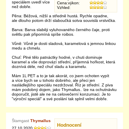
speciálem uvedl více
Cena:výkon:
než dobře.
Vzhled:
Pěna: Béžová, nižší a středně hustá. Rychle opadne,
ale dlouho potom drží slaboučká sotva souvislá vrstvička.
Barva: Barva slaběji vyluhovaného černého čaje, proti
světlu pak připomíná spíše roibos.
Vůně: Vůně je dosti sladová, karamelová s jemnou linkou
medu a chmelu.
Chuť: Plné tělo patnáctky hodné, v chuti dominuje
karamel a vše doprovází střední, příjemná hořkost, která
doznívá déle, než chuť sladu a karamelu.
Mám 1L PET a to je tak akorát, co jsem ochoten vypít
a více bych se u tohoto dobrého, ale přeci jen
nasládlejšího speciálu nezdržoval. Říz je střední. Z piva
mám podobný dojem, jako Thymallus.. lze na ochutnávku
doporučit, jistě ale ne na celovečerní konzumaci. Je to
"výroční speciál" a své poslání tak splnil velmi dobře.
Štamgast
Thymallus
Hodnocení
27.10.2020