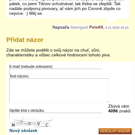
pátek, co jsem Tišnov ochutnával, tak třeba se zlepšili. Tak
nadále podporuj pivovary, ať nám jich po Coroně zbyde co
nejvíce. :) Měj se.
Napsal/a
štamgast
Pete69
,
4.11.2020 20:15
Přidat názor
Zde se můžete podělit o svůj názor na chuť, vůni,
charakteristiku a vůbec celkové hodnocení tohoto piva.
E-mail (nebude zobrazen):
Text názoru:
Zbývá vám
Opište kód z obrázku:
4096
znaků.
Nový obrázek