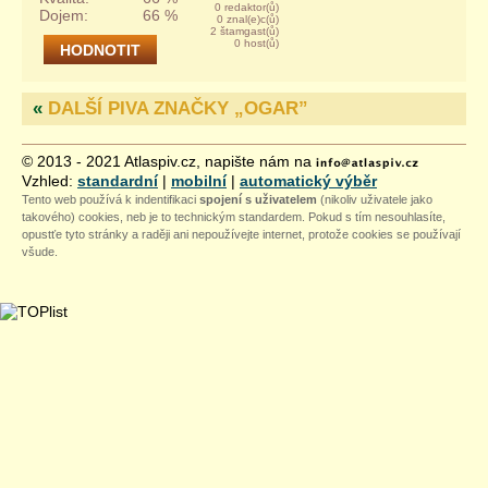
0 redaktor(ů)
Dojem:
66 %
0 znal(e)c(ů)
2 štamgast(ů)
0 host(ů)
«
DALŠÍ PIVA ZNAČKY „
OGAR
”
© 2013 - 2021 Atlaspiv.cz, napište nám na
Vzhled:
standardní
|
mobilní
|
automatický výběr
Tento web používá k indentifikaci
spojení s uživatelem
(nikoliv uživatele jako
takového) cookies, neb je to technickým standardem. Pokud s tím nesouhlasíte,
opustťe tyto stránky a raději ani nepoužívejte internet, protože cookies se používají
všude.