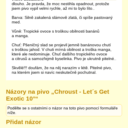
dlouho. Je pravda, že moc nestihla opadnout, protože
jsem pivo vypil velmi rychle, až mi to bylo líto..
Barva: Silně zakalená slámově zlatá, či spíše pastovaný
med.
Vůně: Tropické ovoce s troškou obilnosti banánů
a manga.
Chuť: Pšeničný slad se projevil jemně banánovou chutí
s troškou jahod. V chuti mírná obilnost a troška manga,
které ale nedominuje. Chuť dalšího tropického ovoce
a citrusů a samozřejmě kyselinka. Pivo je ukrutně pitelné..
Skvělé!!! doufám, že na něj narazím v létě. Pitelné pivo,
na kterém jsem si navíc neskutečně pochutnal.
Názory na pivo „
Chroust - Let´s Get
Exotic 10°
“
Podělte se s ostatními o názor na toto pivo pomocí formuláře
níže.
Přidat názor