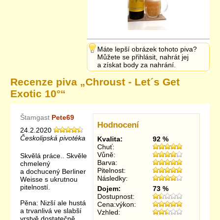
Máte lepší obrázek tohoto piva?
Můžete se přihlásit, nahrát jej
a získat body za nahrání.
Recenze piva „
Chroust - Let´s Get
Exotic 10°
“
Štamgast
Pete69
Hodnocení
24.2.2020
Českolipská pivotéka
Kvalita:
92 %
Chuť:
Vůně:
Skvělá práce.. Skvěle
Barva:
chmelený
Pitelnost:
a dochucený Berliner
Následky:
Weisse s ukrutnou
pitelností.
Dojem:
73 %
Dostupnost:
Pěna: Nizší ale hustá
Cena:výkon:
a trvanlivá ve slabší
Vzhled:
vrstvě dostatečně