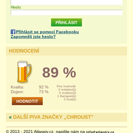
Heslo:
Přihlásit se pomocí Facebooku
Zapomněli jste heslo?
HODNOCENÍ
89 %
Kvalita:
92 %
Pivo hodnotili:
0 redaktor(ů)
Dojem:
73 %
0 znal(e)c(ů)
1 štamgast(ů)
0 host(ů)
«
DALŠÍ PIVA ZNAČKY „
CHROUST
”
© 2013 - 2021 Atlaspiv.cz, napište nám na