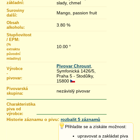
základní:
slady, chmel
Suroviny
Mango, passion fruit
další:
Obsah
3.80 %
alkoholu:
Stupňovitost
/ EPM:
(%
10.00 °
extraktu
původní
mladiny)
Pivovar Chroust
,
Výrobce
Symfonická 1426/5,
-
Praha 5 - Stodůlky,
pivovar:
15800
Pivovarská
nezávislý pivovar
skupina:
Charakteristika
piva od
výrobce:
Historie záznamu o pivu:
rozbalit 5 záznamů
15.2.2020 16:23
Přihlašte se a získáte možnost:
21.1.2020 18:43
upravovat a zakládat piva