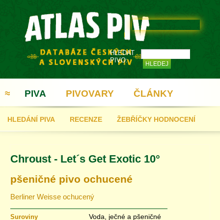
HLEDAT
PIVO:
≈
PIVA
PIVOVARY
ČLÁNKY
HLEDÁNÍ PIVA
RECENZE
ŽEBŘÍČKY HODNOCENÍ
REGISTRACE
Chroust - Let´s Get Exotic 10°
pšeničné pivo ochucené
Berliner Weisse ochucený
Voda, ječné a pšeničné
Suroviny