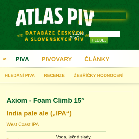
HLEDAT
PIVO:
≈
PIVA
PIVOVARY
ČLÁNKY
HLEDÁNÍ PIVA
RECENZE
ŽEBŘÍČKY HODNOCENÍ
REGISTRACE
Axiom - Foam Climb 15°
India pale ale („IPA“)
West Coast IPA
Voda, ječné slady,