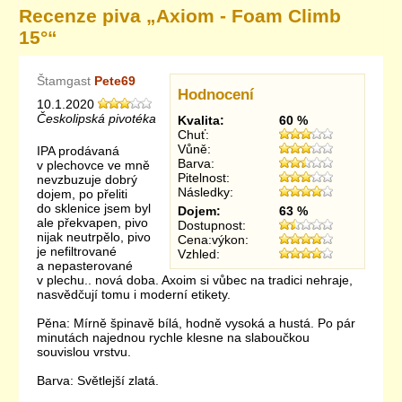
Recenze piva „
Axiom - Foam Climb
15°
“
Štamgast
Pete69
Hodnocení
10.1.2020
Českolipská pivotéka
Kvalita:
60 %
Chuť:
Vůně:
IPA prodávaná
Barva:
v plechovce ve mně
Pitelnost:
nevzbuzuje dobrý
Následky:
dojem, po přeliti
do sklenice jsem byl
Dojem:
63 %
ale překvapen, pivo
Dostupnost:
nijak neutrpělo, pivo
Cena:výkon:
je nefiltrované
Vzhled:
a nepasterované
v plechu.. nová doba. Axoim si vůbec na tradici nehraje,
nasvědčují tomu i moderní etikety.
Pěna: Mírně špinavě bílá, hodně vysoká a hustá. Po pár
minutách najednou rychle klesne na slaboučkou
souvislou vrstvu.
Barva: Světlejší zlatá.