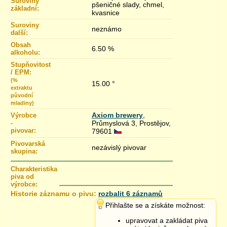
Suroviny
pšeničné slady, chmel,
základní:
kvasnice
Suroviny
neznámo
další:
Obsah
6.50 %
alkoholu:
Stupňovitost
/ EPM:
(%
15.00 °
extraktu
původní
mladiny)
Axiom brewery
,
Výrobce
-
Průmyslová 3, Prostějov,
pivovar:
79601
Pivovarská
nezávislý pivovar
skupina:
Charakteristika
piva od
výrobce:
Historie záznamu o pivu:
rozbalit 6 záznamů
27.12.2019 01:10
Přihlašte se a získáte možnost:
27.12.2019 01:05
upravovat a zakládat piva
26.12.2019 15:27