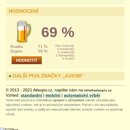
HODNOCENÍ
69 %
Kvalita:
71 %
Pivo hodnotili:
0 redaktor(ů)
Dojem:
59 %
0 znal(e)c(ů)
2 štamgast(ů)
0 host(ů)
«
DALŠÍ PIVA ZNAČKY „
AXIOM
”
© 2013 - 2021 Atlaspiv.cz, napište nám na
Vzhled:
standardní
|
mobilní
|
automatický výběr
Tento web používá k indentifikaci
spojení s uživatelem
(nikoliv uživatele jako
takového) cookies, neb je to technickým standardem. Pokud s tím nesouhlasíte,
opustťe tyto stránky a raději ani nepoužívejte internet, protože cookies se používají
všude.