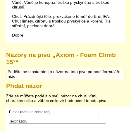
Vůně: Vůně je konopná, trošku pryskyřičná s troškou
citrusů.
Chuť: Prázdnější tělo, prokvašeno téměř do Brut IPA.
Chuť limety, citrónu s troškou pryskyřice a koření. Říz
střední, pitelnost dobrá.
Dobré.
Názory na pivo „
Axiom - Foam Climb
15°
“
Podělte se s ostatními o názor na toto pivo pomocí formuláře
níže.
Přidat názor
Zde se můžete podělit o svůj názor na chuť, vůni,
charakteristiku a vůbec celkové hodnocení tohoto piva.
E-mail (nebude zobrazen):
Text názoru: