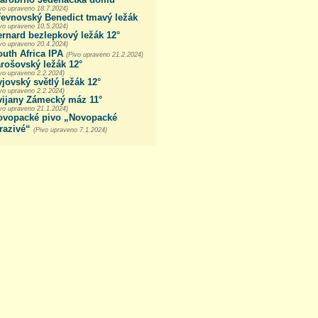
ivo upraveno 18.7.2024)
řevnovský Benedict tmavý ležák
ivo upraveno 10.5.2024)
rnard bezlepkový ležák 12°
ivo upraveno 20.4.2024)
uth Africa IPA
(Pivo upraveno 21.2.2024)
rošovský ležák 12°
vo upraveno 2.2.2024)
jovský světlý ležák 12°
vo upraveno 2.2.2024)
vijany Zámecký máz 11°
ivo upraveno 21.1.2024)
ovopacké pivo „Novopacké
razivé“
(Pivo upraveno 7.1.2024)