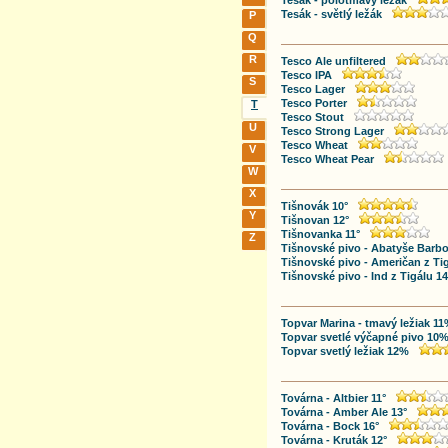
Tesák - polotmavý ležák
Tesák - světlý ležák
P
Q
R
Tesco Ale unfiltered
Tesco IPA
S
Tesco Lager
Tesco Porter
T
Tesco Stout
U
Tesco Strong Lager
Tesco Wheat
V
Tesco Wheat Pear
W
X
Tišnovák 10°
Y
Tišnovan 12°
Tišnovanka 11°
Z
Tišnovské pivo - Abatyše Barbo
Tišnovské pivo - Američan z Tig
Tišnovské pivo - Ind z Tigálu 14
Topvar Marina - tmavý ležiak 1
Topvar svetlé výčapné pivo 10
Topvar svetlý ležiak 12%
Továrna - Altbier 11°
Továrna - Amber Ale 13°
Továrna - Bock 16°
Továrna - Kruták 12°