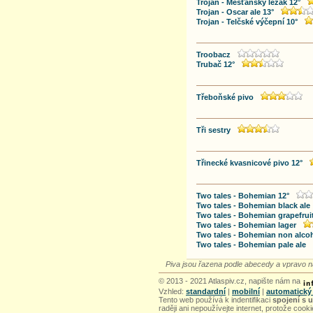
Trojan - Měšťanský ležák 12°
Trojan - Oscar ale 13°
Trojan - Telčské výčepní 10°
Troobacz
Trubač 12°
Třeboňské pivo
Tři sestry
Třinecké kvasnicové pivo 12°
Two tales - Bohemian 12°
Two tales - Bohemian black ale
Two tales - Bohemian grapefruit
Two tales - Bohemian lager
Two tales - Bohemian non alcoh
Two tales - Bohemian pale ale
Piva jsou řazena podle abecedy a vpravo n
© 2013 - 2021 Atlaspiv.cz, napište nám na
Vzhled:
standardní
|
mobilní
|
automatický
Tento web používá k indentifikaci
spojení s 
raději ani nepoužívejte internet, protože cook