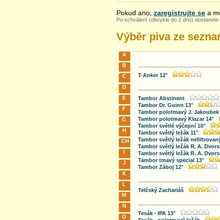
Pokud ano,
zaregistrujte se
a mů
Po schválení (obvykle do 2 dnů) dostanete 
Výběr piva ze sezn
A
B
T-Anker 12°
C
D
E
Tambor Abstinent
Tambor Dr. Guinn 13°
F
Tambor polotmavý J. Jakoubek 
Tambor polotmavý Klazar 14°
G
Tambor světlé výčepní 10°
H
Tambor světlý ležák 11°
Tambor světlý ležák nefiltrovan
CH
Tambor světlý ležák R. A. Dvors
I
Tambor světlý ležák R. A. Dvors
Tambor tmavý special 13°
J
Tambor Záboj 12°
K
L
Telčský Zachariáš
M
N
Tesák - IPA 13°
O