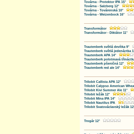
Továrna - Protektor IPA 15°
Továrna - Salzberg 12°
Továrna - Továrenská 10°
Továrna - Weizenbock 16°
Transformátor
Transformátor - Diktátor 11°
Trautenberk světlá devítka 9°
Trautenberk světlá jedenáctka 1
Trautenberk APA 14°
Trautenberk polotmavá třináctk
Trautenberk pšeničná 12°
Trautenberk red ale 14°
Trilobit Callista APA 12°
Trilobit Calypso American Whea
Trilobit Kivi Summer Ale 11°
Trilobit ležák 12°
Trilobit Mina IPA 14°
Trilobit Nautilus IPA
Trilobit Svatováclavský ležák 12
Trogár 12°