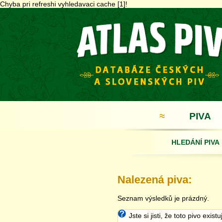
Chyba pri refreshi vyhledavaci cache [1]!
≈
PIVA
HLEDÁNÍ PIVA
Nalezená piva:
Seznam výsledků je prázdný.
Jste si jisti, že toto pivo exist