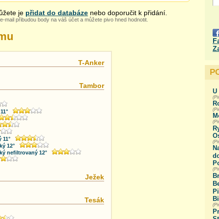
žete je
přidat do databáze
nebo doporučit k přidání.
e-mail přibudou body na váš účet a můžete pivo hned hodnotit.
amu
F
Z
T-Anker
P
Tambor
U 
(Pi
R
(P
11°
M
(Pi
R
Os
ý 11°
(P
ký 12°
N
ký nefiltrovaný 12°
do
Po
(Pi
B
Ježek
B
Pi
B
Tesák
(P
P
S