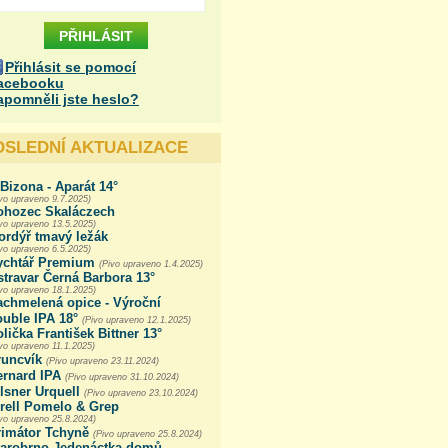
Přihlásit se pomocí
acebooku
apomněli jste heslo?
OSLEDNÍ AKTUALIZACE
Bizona - Aparát 14°
vo upraveno 9.7.2025)
ohozec Skaláczech
ivo upraveno 13.5.2025)
ordýř tmavý ležák
vo upraveno 6.5.2025)
ychtář Premium
(Pivo upraveno 1.4.2025)
travar Černá Barbora 13°
ivo upraveno 18.1.2025)
achmelená opice - Výroční
uble IPA 18°
(Pivo upraveno 12.1.2025)
lička František Bittner 13°
vo upraveno 11.1.2025)
runcvík
(Pivo upraveno 23.11.2024)
ernard IPA
(Pivo upraveno 31.10.2024)
lsner Urquell
(Pivo upraveno 23.10.2024)
irell Pomelo & Grep
ivo upraveno 25.8.2024)
rimátor Tchyně
(Pivo upraveno 25.8.2024)
tarobrno Jedenáctka domů