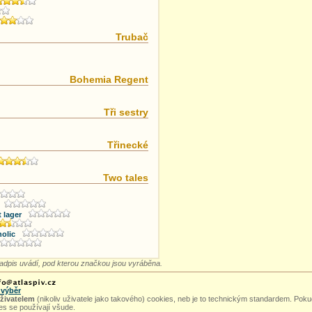
Trubač
Bohemia Regent
Tři sestry
Třinecké
Two tales
 lager
olic
adpis uvádí, pod kterou značkou jsou vyráběna.
 výběr
uživatelem
(nikoliv uživatele jako takového) cookies, neb je to technickým standardem. Pokud
ies se používají všude.