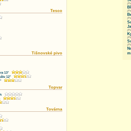
(P
B
Tesco
(P
Be
(P
So
Ja
(Pi
Ky
(Pi
S
(P
N
Tišnovské pivo
m
ra 13°
álu 12°
°
Topvar
1%
%
Továrna