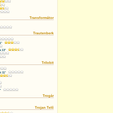
Transformátor
Trautenberk
1°
a 13°
Trilobit
t 11°
°
Trogár
Trojan Telč