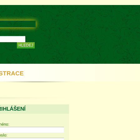
STRACE
ŘIHLÁŠENÍ
méno:
slo: