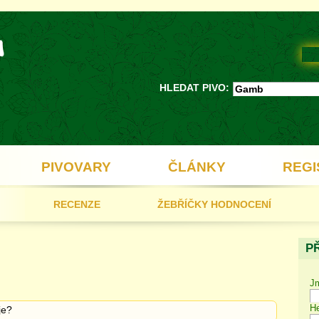
HLEDAT PIVO:
PIVOVARY
ČLÁNKY
REGI
RECENZE
ŽEBŘÍČKY HODNOCENÍ
P
J
He
uje?